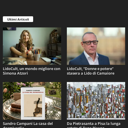
Ultimi Articoli
LidoCult, un mondo migliore con
LidoCult, “Donne e potere”
Simona Atzori
stasera a Lido di Camaiore
Sandro Campani La casa del
Da Pietrasanta a Pisa:la lunga