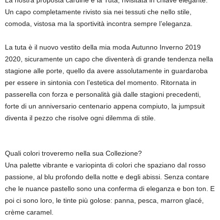
La nostra proposta cardine è la Tuta, rivisitata in chiave elegante.
Un capo completamente rivisto sia nei tessuti che nello stile,
comoda, vistosa ma la sportività incontra sempre l’eleganza.
La tuta è il nuovo vestito della mia moda Autunno Inverno 2019
2020, sicuramente un capo che diventerà di grande tendenza nella
stagione alle porte, quello da avere assolutamente in guardaroba
per essere in sintonia con l’estetica del momento. Ritornata in
passerella con forza e personalità già dalle stagioni precedenti,
forte di un anniversario centenario appena compiuto, la jumpsuit
diventa il pezzo che risolve ogni dilemma di stile.
Quali colori troveremo nella sua Collezione?
Una palette vibrante e variopinta di colori che spaziano dal rosso
passione, al blu profondo della notte e degli abissi. Senza contare
che le nuance pastello sono una conferma di eleganza e bon ton. E
poi ci sono loro, le tinte più golose: panna, pesca, marron glacé,
crème caramel.