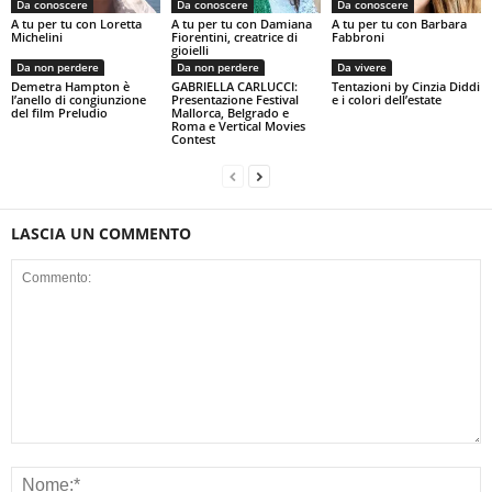
Da conoscere
Da conoscere
Da conoscere
A tu per tu con Loretta
A tu per tu con Damiana
A tu per tu con Barbara
Michelini
Fiorentini, creatrice di
Fabbroni
gioielli
Da non perdere
Da non perdere
Da vivere
Demetra Hampton è
GABRIELLA CARLUCCI:
Tentazioni by Cinzia Diddi
l’anello di congiunzione
Presentazione Festival
e i colori dell’estate
del film Preludio
Mallorca, Belgrado e
Roma e Vertical Movies
Contest
LASCIA UN COMMENTO