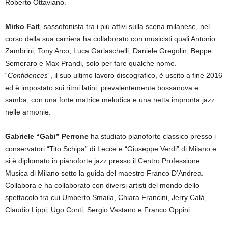
Roberto Ottaviano.
Mirko Fait
, sassofonista tra i più attivi sulla scena milanese, nel
corso della sua carriera ha collaborato con musicisti quali Antonio
Zambrini, Tony Arco, Luca Garlaschelli, Daniele Gregolin, Beppe
Semeraro e Max Prandi, solo per fare qualche nome.
“
Confidences”
, il suo ultimo lavoro discografico, è uscito a fine 2016
ed è impostato sui ritmi latini, prevalentemente bossanova e
samba, con una forte matrice melodica e una netta impronta jazz
nelle armonie.
Gabriele “Gabi” Perrone
ha studiato pianoforte classico presso i
conservatori “Tito Schipa” di Lecce e “Giuseppe Verdi” di Milano e
si è diplomato in pianoforte jazz presso il Centro Professione
Musica di Milano sotto la guida del maestro Franco D’Andrea.
Collabora e ha collaborato con diversi artisti del mondo dello
spettacolo tra cui Umberto Smaila, Chiara Francini, Jerry Calà,
Claudio Lippi, Ugo Conti, Sergio Vastano e Franco Oppini.