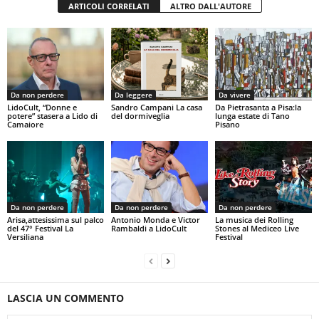
ARTICOLI CORRELATI
ALTRO DALL'AUTORE
Da non perdere
Da leggere
Da vivere
LidoCult, “Donne e
Sandro Campani La casa
Da Pietrasanta a Pisa:la
potere” stasera a Lido di
del dormiveglia
lunga estate di Tano
Camaiore
Pisano
Da non perdere
Da non perdere
Da non perdere
Arisa,attesissima sul palco
Antonio Monda e Victor
La musica dei Rolling
del 47° Festival La
Rambaldi a LidoCult
Stones al Mediceo Live
Versiliana
Festival
LASCIA UN COMMENTO