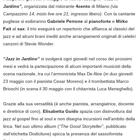
Jardino”,
organizzata dal ristorante
4cento
di Milano
(via
Campazzino 14; inizio live ore 21; ingresso libero)
. Con la cantante
pugliese si esibiranno
Gabriele Perrone
al
pianoforte
e
Mirko
Fait
al
sax
: il trio eseguirà un repertorio che affianca ai classici del
jazz e ad alcuni brani inediti anche arrangiamenti originali di celebri
canzoni di Stevie Wonder.
“
Jazz in Jardino”
si svolgerà ogni giovedì nel corso dei prossimi
mesi e vedrà la partecipazione di alcuni importanti musicisti della
scena nazionale, tra cui l’armonicista Max De Aloe (in duo giovedì
23 maggio con il pianista Cesar Moreno) e il trombettista Marco
Brioschi (in scena il 30 maggio con il chitarrista Luca Meneghello).
Grazie alla sua versatilità (è anche pianista, arrangiatrice, docente
e direttrice di coro),
Elisabetta Guido
spazia con disinvoltura dal
jazz al gospel fino al soul e non disegna incursioni nell’ambito della
lirica. Nel suo ultimo album (
“The Good Storyteller”
, pubblicato
dall’etichetta Dodicilune) spicca la presenza del sassofonista