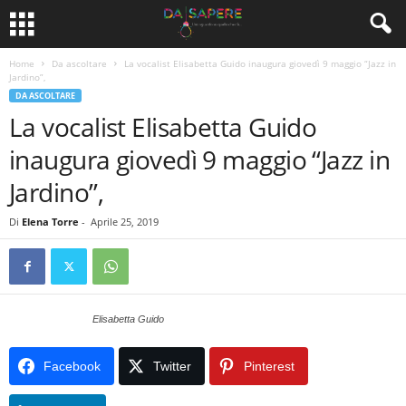
Home
Da ascoltare
La vocalist Elisabetta Guido inaugura giovedì 9 maggio “Jazz in
Jardino”,
DA ASCOLTARE
La vocalist Elisabetta Guido
inaugura giovedì 9 maggio “Jazz in
Jardino”,
Di
Elena Torre
-
Aprile 25, 2019
Elisabetta Guido
Facebook
Twitter
Pinterest