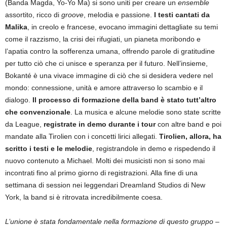
(Banda Magda, Yo-Yo Ma) si sono uniti per creare un
ensemble
assortito, ricco di
groove
, melodia e passione.
I testi cantati da
Malika
, in creolo e francese, evocano immagini dettagliate su temi
come il razzismo, la crisi dei rifugiati, un pianeta moribondo e
l’apatia contro la sofferenza umana, offrendo parole di gratitudine
per tutto ciò che ci unisce e speranza per il futuro. Nell’insieme,
Bokanté è una vivace immagine di ciò che si desidera vedere nel
mondo: connessione, unità e amore attraverso lo scambio e il
dialogo.
Il processo di formazione della band è stato tutt’altro
che convenzionale
. La musica e alcune melodie sono state scritte
da League,
registrate in demo durante i tour
con altre band e poi
mandate alla Tirolien con i concetti lirici allegati.
Tirolien, allora, ha
scritto i testi e le melodie
, registrandole in demo e rispedendo il
nuovo contenuto a Michael. Molti dei musicisti non si sono mai
incontrati fino al primo giorno di registrazioni. Alla fine di una
settimana di session nei leggendari Dreamland Studios di New
York, la band si è ritrovata incredibilmente coesa.
L’unione è stata fondamentale nella formazione di questo gruppo
–