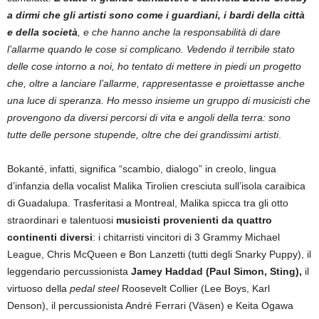
a dirmi che gli artisti sono come i guardiani, i bardi della città
e della società
, e che hanno anche la responsabilità di dare
l’allarme quando le cose si complicano. Vedendo il terribile stato
delle cose intorno a noi, ho tentato di mettere in piedi un progetto
che, oltre a lanciare l’allarme, rappresentasse e proiettasse anche
una luce di speranza. Ho messo insieme un gruppo di musicisti che
provengono da diversi percorsi di vita e angoli della terra: sono
tutte delle persone stupende, oltre che dei grandissimi artisti
.
Bokanté, infatti, significa “scambio, dialogo” in creolo, lingua
d’infanzia della vocalist Malika Tirolien cresciuta sull’isola caraibica
di Guadalupa. Trasferitasi a Montreal, Malika spicca tra gli otto
straordinari e talentuosi
musicisti provenienti da quattro
continenti diversi
: i chitarristi vincitori di 3 Grammy Michael
League, Chris McQueen e Bon Lanzetti (tutti degli Snarky Puppy), il
leggendario percussionista
Jamey Haddad (Paul Simon, Sting),
il
virtuoso della
pedal steel
Roosevelt Collier (Lee Boys, Karl
Denson), il percussionista André Ferrari (Väsen) e Keita Ogawa