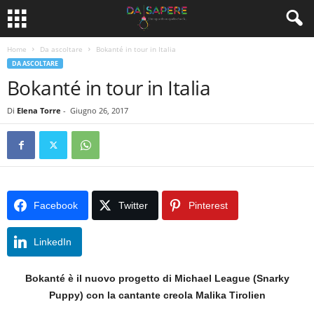
Home
Da ascoltare
Bokanté in tour in Italia
DA ASCOLTARE
Bokanté in tour in Italia
Di
Elena Torre
-
Giugno 26, 2017
Facebook
Twitter
Pinterest
LinkedIn
Bokanté è il nuovo progetto di Michael League (Snarky
Puppy) con la cantante creola Malika Tirolien