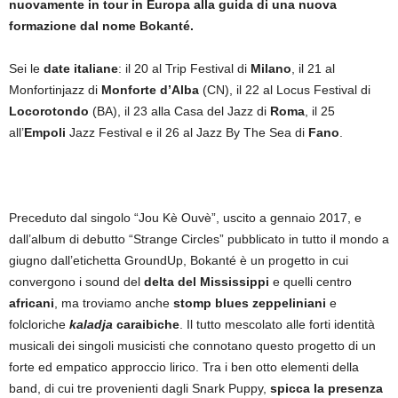
nuovamente in tour in Europa alla guida di una nuova
formazione dal nome Bokanté.
Sei le
date italiane
: il
20 al Trip Festival di
Milano
, il 21 al
Monfortinjazz di
Monforte
d’Alba
(CN), il 22 al Locus Festival di
Locorotondo
(BA), il 23 alla Casa del Jazz di
Roma
, il 25
all’
Empoli
Jazz Festival e il 26 al Jazz By The Sea di
Fano
.
Preceduto dal singolo “Jou Kè Ouvè”, uscito a gennaio 2017, e
dall’album di debutto “Strange Circles” pubblicato in tutto il mondo a
giugno dall’etichetta GroundUp, Bokanté è un progetto in cui
convergono i sound del
delta del Mississippi
e quelli centro
africani
, ma troviamo anche
stomp blues zeppeliniani
e
folcloriche
kaladja
caraibiche
. Il tutto mescolato alle forti identità
musicali dei singoli musicisti che connotano questo progetto di un
forte ed empatico approccio lirico. Tra i ben otto elementi della
band, di cui tre provenienti dagli Snark Puppy,
spicca la presenza