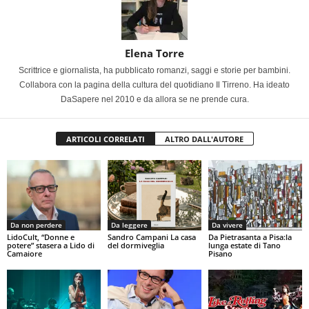
Elena Torre
Scrittrice e giornalista, ha pubblicato romanzi, saggi e storie per bambini.
Collabora con la pagina della cultura del quotidiano Il Tirreno. Ha ideato
DaSapere nel 2010 e da allora se ne prende cura.
ARTICOLI CORRELATI
ALTRO DALL'AUTORE
Da non perdere
Da leggere
Da vivere
LidoCult, “Donne e
Sandro Campani La casa
Da Pietrasanta a Pisa:la
potere” stasera a Lido di
del dormiveglia
lunga estate di Tano
Camaiore
Pisano