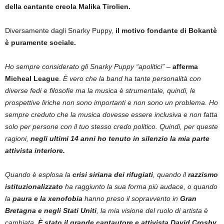
della cantante creola Malika Tirolien.
Diversamente dagli Snarky Puppy,
il motivo fondante di Bokantè
è puramente sociale.
Ho sempre considerato gli Snarky Puppy “apolitici”
–
afferma
Micheal League
.
È vero che la band ha tante personalità con
diverse fedi e filosofie ma la musica è strumentale, quindi, le
prospettive liriche non sono importanti e non sono un problema. Ho
sempre creduto che la musica dovesse essere inclusiva e non fatta
solo per persone con il tuo stesso credo politico. Quindi, per queste
ragioni,
negli ultimi 14 anni ho tenuto in silenzio la mia parte
attivista interiore.
Quando è esplosa la
crisi siriana dei rifugiati
, quando il
razzismo
istituzionalizzato
ha raggiunto la sua forma più audace, o quando
la
paura e la xenofobia
hanno preso il sopravvento in
Gran
Bretagna e negli Stati Uniti
, la mia visione del ruolo di artista è
cambiata.
È stato il grande cantautore e attivista David Crosby