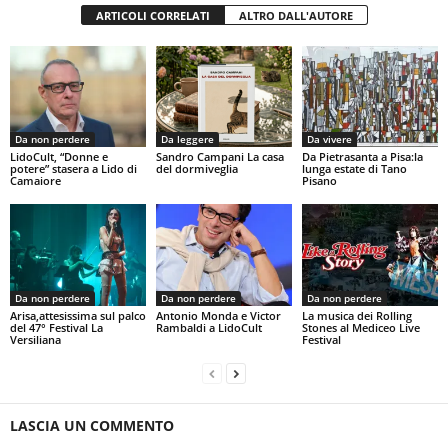
ARTICOLI CORRELATI
ALTRO DALL'AUTORE
Da non perdere
Da leggere
Da vivere
LidoCult, “Donne e
Sandro Campani La casa
Da Pietrasanta a Pisa:la
potere” stasera a Lido di
del dormiveglia
lunga estate di Tano
Camaiore
Pisano
Da non perdere
Da non perdere
Da non perdere
Arisa,attesissima sul palco
Antonio Monda e Victor
La musica dei Rolling
del 47° Festival La
Rambaldi a LidoCult
Stones al Mediceo Live
Versiliana
Festival
LASCIA UN COMMENTO