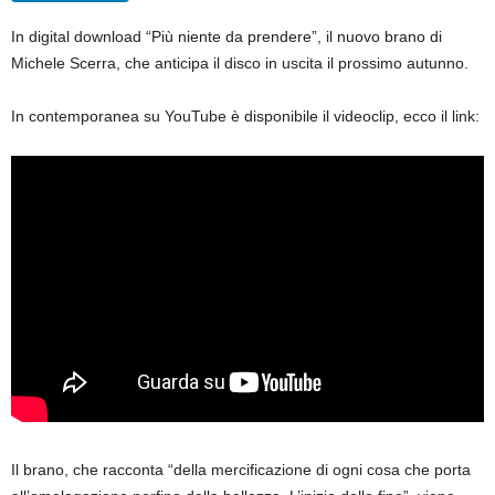
In digital download “Più niente da prendere”, il nuovo brano di
Michele Scerra, che anticipa il disco in uscita il prossimo autunno.
In contemporanea su YouTube è disponibile il videoclip, ecco il link:
Il brano, che racconta “della mercificazione di ogni cosa che porta