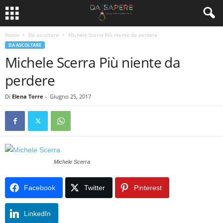
Home
Da ascoltare
Michele Scerra Più niente da perdere
DA ASCOLTARE
Michele Scerra Più niente da
perdere
Di
Elena Torre
-
Giugno 25, 2017
Michele Scerra
Facebook
Twitter
Pinterest
LinkedIn