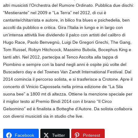
altri musicisti l’Orchestra del Rumore Ordinato. Pubblica due dischi:
“Mestierante” nel 2009 e “La Terra” nel 2012, di cui è
cantante/chitarrista e autore, in bilico fra blues e psichedelia, ben
accolti da pubblico e critica. Gira l’Italia in lungo e in largo con
un’intensa attività live dividendo il palco con artisti del calibro di
Hugo Race, Paolo Benvegnù, Luigi De Gregori Grechi, The Gang,
Tom Russel, Robyn Hitchcock, Massimo Bubola, Bocephus King e
tanti altri. Nel 2012, partecipa al Tenco Ascolta alla tappa di
Piombino e sempre con la band negli anni è ospite più volte del
Buscadero day e del Townes Van Zandt International Festival. Dal
2014 comincia il percorso solista, e si trasferisce a Crotone. Apre il
concerto di Vinicio Capossela nella prima edizione de “La Sila
suona bee” a 1800 mt di altezza. Ottiene la menzione speciale per
il miglior testo al Premio Bindi 2014 con il brano “Il Circo
Gelsomino” ed è finalista a Botteghe d’Autore. Da solista collabora
con diversi musicisti sia in studio che live.
Facebook
Twitter
Pinterest