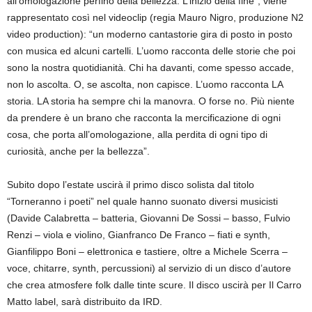
all’omologazione perfino della bellezza. L’inizio della fine”, viene
rappresentato così nel videoclip (regia Mauro Nigro, produzione N2
video production): “un moderno cantastorie gira di posto in posto
con musica ed alcuni cartelli. L’uomo racconta delle storie che poi
sono la nostra quotidianità. Chi ha davanti, come spesso accade,
non lo ascolta. O, se ascolta, non capisce. L’uomo racconta LA
storia. LA storia ha sempre chi la manovra. O forse no. Più niente
da prendere è un brano che racconta la mercificazione di ogni
cosa, che porta all’omologazione, alla perdita di ogni tipo di
curiosità, anche per la bellezza”.
Subito dopo l’estate uscirà il primo disco solista dal titolo
“Torneranno i poeti” nel quale hanno suonato diversi musicisti
(Davide Calabretta – batteria, Giovanni De Sossi – basso, Fulvio
Renzi – viola e violino, Gianfranco De Franco – fiati e synth,
Gianfilippo Boni – elettronica e tastiere, oltre a Michele Scerra –
voce, chitarre, synth, percussioni) al servizio di un disco d’autore
che crea atmosfere folk dalle tinte scure. Il disco uscirà per Il Carro
Matto label, sarà distribuito da IRD.