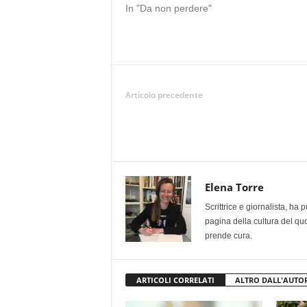
In "Da non perdere"
Articolo precedente
Elena Torre
Scrittrice e giornalista, ha
pagina della cultura del qu
prende cura.
ARTICOLI CORRELATI
ALTRO DALL'AUTO