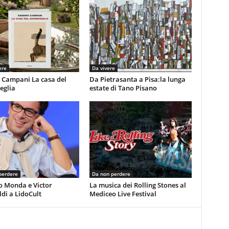
ere
Da vivere
 Campani La casa del
Da Pietrasanta a Pisa:la lunga
eglia
estate di Tano Pisano
perdere
Da non perdere
o Monda e Victor
La musica dei Rolling Stones al
di a LidoCult
Mediceo Live Festival