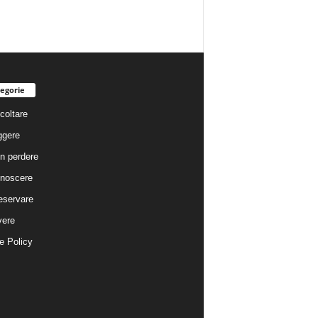
egorie
coltare
ggere
n perdere
noscere
eservare
vere
e Policy