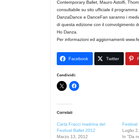
Contemporary Ballet, Mauro Astolfi, Tho
consultabile su sito ufficiale il programma
DanzaDance e DanceFan saranno i media pa
di questa edizione con il coinvolgimento
Ho Danza.
Per informazioni ed aggiornamenti www.fest
Facebook
Twitter
P
Condividi:
Correlati
Carla Fracci madrina del
Festival 
Festival Ballet 2012
Luglio 2
Marzo 13, 2012
In "Da n