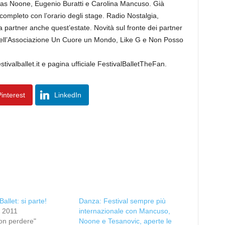
mas Noone, Eugenio Buratti e Carolina Mancuso. Già
 completo con l’orario degli stage. Radio Nostalgia,
rtner anche quest’estate. Novità sul fronte dei partner
 dell’Associazione Un Cuore un Mondo, Like G e Non Posso
ivalballet.it e pagina ufficiale FestivalBalletTheFan.
interest
LinkedIn
Ballet: si parte!
Danza: Festival sempre più
, 2011
internazionale con Mancuso,
on perdere"
Noone e Tesanovic, aperte le