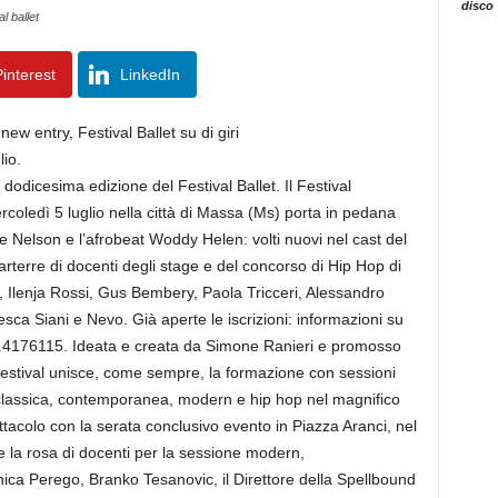
disco
al ballet
interest
LinkedIn
w entry, Festival Ballet su di giri
lio.
 dodicesima edizione del Festival Ballet. Il Festival
coledì 5 luglio nella città di Massa (Ms) porta in pedana
 e Nelson e l’afrobeat Woddy Helen: volti nuovi nel cast del
parterre di docenti degli stage e del concorso di Hip Hop di
i, Ilenja Rossi, Gus Bembery, Paola Tricceri, Alessandro
sca Siani e Nevo. Già aperte le iscrizioni: informazioni su
 345.4176115. Ideata e creata da Simone Ranieri e promosso
Festival unisce, come sempre, la formazione con sessioni
classica, contemporanea, modern e hip hop nel magnifico
ttacolo con la serata conclusivo evento in Piazza Aranci, nel
e la rosa di docenti per la sessione modern,
ica Perego, Branko Tesanovic, il Direttore della Spellbound