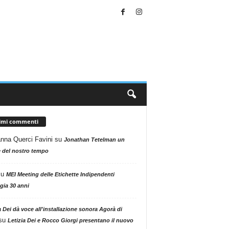
timi commenti
nna Querci Favini
su
Jonathan Tetelman un
 del nostro tempo
su
MEI Meeting delle Etichette Indipendenti
gia 30 anni
a Dei dà voce all'installazione sonora Agorà di
su
Letizia Dei e Rocco Giorgi presentano il nuovo