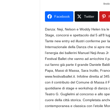
festiv
Facebook
Twitter
P
Danza: Neji, Nelson e Woddy Helen tra le ne
Stage, concorsi e spettacolo dal 5 all’8 lug
Tante new entry ed illustri conferme per la
Internazionale della Danza che si apre mer
l’energia dei ballerini Manuel Neji Anas Jr
Festival Ballet che vanno ad arricchire il 
cui fanno già parte il grande Daniele Bald
Papa, Massi di Massa, Sara Inzillo, France
www.festivalballet.it. Infoline diretta al
con il contributo del Comune di Massa il 
quotidiane di stage e workshop di danza 
Teatro G. Guglielmi al concorso e allo spe
cuore della città storica. Completata anch
contemporanea e classica con l’etoile Mon