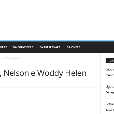
RDERE
DA CONOSCERE
DA PRESERVARE
DA VIVERE
lson e Woddy Helen
Ul
eji, Nelson e Woddy Helen
Giova
tenore
Ugo
festeg
Letizi
SADI