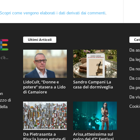
Scopri come vengono elaborati i dati derivati dai commenti
.
Ultimi Articoli
Cat
Da as
Da le
Da no
Da co
LidoCult, “Donne e
Sandro Campani La
potere” stasera a Lido
casa del dormiveglia
Da pr
di Camaiore
on
Da vi
zzo di
Cooki
della
Da Pietrasanta a
Arisa,attesissima sul
Pisa:la lunga estate di
palco del 47° Festival