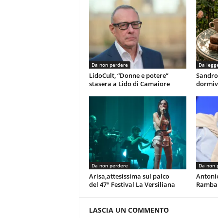
Da non perdere
Da legg
LidoCult, “Donne e potere”
Sandro
stasera a Lido di Camaiore
dormiv
Da non perdere
Da non 
Arisa,attesissima sul palco
Antoni
del 47° Festival La Versiliana
Rambal
LASCIA UN COMMENTO