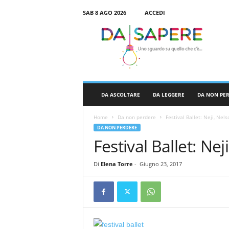
SAB 8 AGO 2026
ACCEDI
D
a
S
a
p
e
r
DA ASCOLTARE
DA LEGGERE
DA NON PE
e
Home
Da non perdere
Festival Ballet: Neji, Ne
DA NON PERDERE
Festival Ballet: N
Di
Elena Torre
-
Giugno 23, 2017