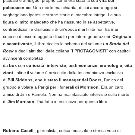
plateale e ambiguo, proprio come era stata la sua
vita sul
palcoscenico
. Una morte mai chiarita, di cui ancora oggi si
vagheggiano ipotesi e strane storie di macabro intrigo. La sua
figura di
mito
maledetto che ha riassunto in sé aspettative,
contraddizioni e disillusioni di un’epoca mai finita non ha mai
smesso di essere oggetto di culto per intere generazioni.
Originale
e accattivante
, il libro ricalca lo schema del volume
La Storia del
Rock
e degli altri titoli della collana “
I PROTAGONISTI
” con capitoli
avvincenti completati
da
box
con
curiosità
,
interviste
,
testimonianze
,
cronologie
,
cita
zioni
. Infine il volume è arricchito dalla testimonianza esclusiva
di
Bill Siddons, che è stato il manager dei Doors,
l’unico del
gruppo a volare a Parigi per i funerali
di Morrison
. Era un caro
amico di Jim e Pamela. Non ha mai rilasciato interviste sulla morte
di
Jim Morrison
: l’ha fatto in esclusiva per questo libro.
Roberto Caselli
, giornalista, critico musicale e storica voce di