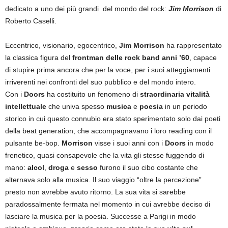
dedicato a uno dei più grandi del mondo del rock:
Jim Morrison
di
Roberto Caselli.
Eccentrico, visionario, egocentrico,
Jim Morrison
ha rappresentato
la classica figura del
frontman delle rock band anni ’60
, capace
di stupire prima ancora che per la voce, per i suoi atteggiamenti
irriverenti nei confronti del suo pubblico e del mondo intero.
Con i
Doors
ha costituito un fenomeno di
straordinaria vitalità
intellettuale
che univa spesso
musica
e
poesia
in un periodo
storico in cui questo connubio era stato sperimentato solo dai poeti
della beat generation, che accompagnavano i loro reading con il
pulsante be-bop.
Morrison
visse i suoi anni con i
Doors
in modo
frenetico, quasi consapevole che la vita gli stesse fuggendo di
mano:
alcol
,
droga
e
sesso
furono il suo cibo costante che
alternava solo alla musica. Il suo viaggio “oltre la percezione”
presto non avrebbe avuto ritorno. La sua vita si sarebbe
paradossalmente fermata nel momento in cui avrebbe deciso di
lasciare la musica per la poesia. Successe a Parigi in modo