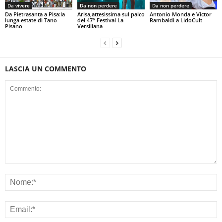
Da vivere
Da non perdere
Da non perdere
Da Pietrasanta a Pisa:la
Arisa,attesissima sul palco
Antonio Monda e Victor
lunga estate di Tano
del 47° Festival La
Rambaldi a LidoCult
Pisano
Versiliana
LASCIA UN COMMENTO