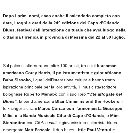
Dopo i primi nomi, ecco anche il calendario completo con
date, luoghi e orari della 24^ edizione del Capo d’Orlando
Blues, festival dell’interazione culturale che avrà luogo nella
cittadina tirrenica in provincia di Messina dal 22 al 30 luglio.
Sul palco si alterneranno oltre 100 artisti, tra cui il
bluesman
americano Corey Harris, il polistrumentista e griot africano
Baba Sissoko,
i quali dell’interazione culturale hanno tratto
ispirazione principale per la loro attività, il musicista/scrittore
bolognese
Roberto Menabò
con il suo libro
“Vite affogate nel
Blues”,
la band americana
Blair Crimmins and the Hookers,
i
folk singer siciliani
Marco Corrao
con l’armonicista Giuseppe
Milici e la Banda Musicale Città di Capo d’Orland
o, e
Mimì
Sterrantino
con
Gli Accusati
, il giovanissimo chitarrista blues
emergente
Matt Pascale
, il duo blues
Little Paul Venturi e