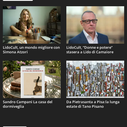
LidoCult, un mondo migliore con
LidoCult, “Donne e potere”
Simona Atzori
stasera a Lido di Camaiore
Sandro Campani La casa del
Da Pietrasanta a Pisa:la lunga
dormiveglia
estate di Tano Pisano