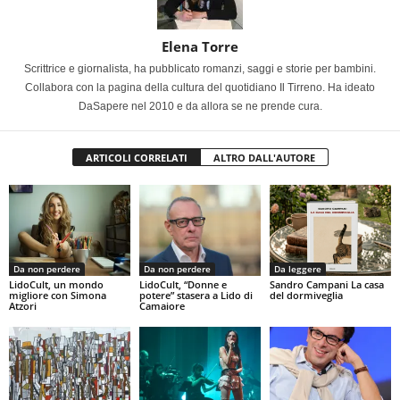
Elena Torre
Scrittrice e giornalista, ha pubblicato romanzi, saggi e storie per bambini.
Collabora con la pagina della cultura del quotidiano Il Tirreno. Ha ideato
DaSapere nel 2010 e da allora se ne prende cura.
ARTICOLI CORRELATI
ALTRO DALL'AUTORE
Da non perdere
Da non perdere
Da leggere
LidoCult, un mondo
LidoCult, “Donne e
Sandro Campani La casa
migliore con Simona
potere” stasera a Lido di
del dormiveglia
Atzori
Camaiore