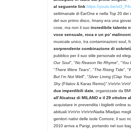
al seguente link
https://youtu.be/ut3_P
settimanale di EarOne e nella Top 20 dei sin
del suo primo disco, Imany era una giova
cose, ma non il suo
incredibile talento n
voce sensuale, roca e un po’ malincon
musicale unico, tra contaminazioni soul, f
sorprendente combinazione di sobriet
pubblico per il suo stile personale ed elegan
Our Soul
”, “
No Reason No Rhyme
”, “
You 
“
There Were Tears
”, “
The Rising Tide
”, “
W
But I’m Not Well
”, “
Silver Lining (Clap Yo
Shy
(Filatov & Karas Remix)”.\r\n\r\n
\r\n\r
due imperdibili date
, organizzate da BM
all’Alcatraz di MILANO e il 29 ottobre
acquistare in prevendita i biglietti online 
abituali.\r\n\r\n \r\n\r\nNadia Mladjao m
genitori nativi delle isole Comore; il suo n
2010 arriva a Parigi, portando nel suo bag