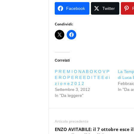
Facebook
Twitter
P
Condividi:
Correlati
P R E M I O N A B O K O V P
La Tempe
E R O P E R E E D I T E E d i
di Luca
z i o n e 2 0 1 2
Febbrai
Settembre 3, 2012
In "Da a
In "Da leggere"
Articolo precedente
ENZO AVITABILE: il 7 ottobre esce il