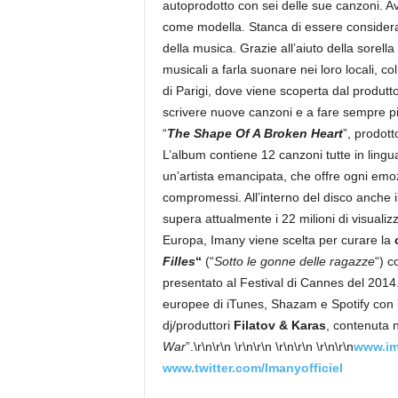
autoprodotto con sei delle sue canzoni. Av
come modella. Stanca di essere considerat
della musica. Grazie all’aiuto della sorel
musicali a farla suonare nei loro locali, co
di Parigi, dove viene scoperta dal produtt
scrivere nuove canzoni e a fare sempre più
“
The Shape Of A Broken Heart
”, prodott
L’album contiene 12 canzoni tutte in lingua 
un’artista emancipata, che offre ogni em
compromessi. All’interno del disco anche il
supera attualmente i 22 milioni di visuali
Europa, Imany viene scelta per curare la
Filles
“
(“
Sotto le gonne delle ragazze
“) c
presentato al Festival di Cannes del 2014. 
europee di iTunes, Shazam e Spotify con l
dj/produttori
Filatov & Karas
, contenuta 
War
”.\r\n\r\n \r\n\r\n \r\n\r\n \r\n\r\n
www.im
www.twitter.com/Imanyofficiel