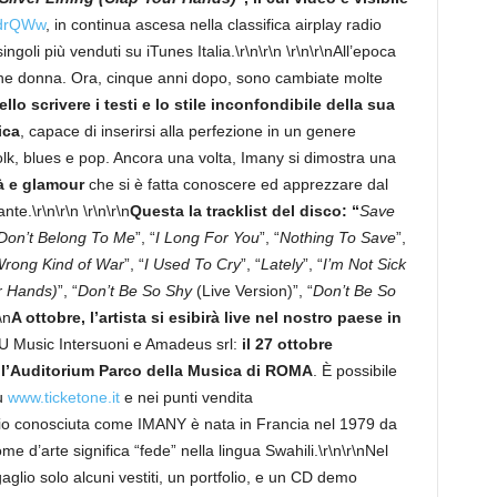
4drQWw
, in continua ascesa nella classifica airplay radio
goli più venduti su iTunes Italia.\r\n\r\n \r\n\r\nAll’epoca
ne donna. Ora, cinque anni dopo, sono cambiate molte
ello scrivere i testi e lo stile inconfondibile della sua
ica
, capace di inserirsi alla perfezione in un genere
olk, blues e pop. Ancora una volta, Imany si dimostra una
à e glamour
che si è fatta conoscere ed apprezzare dal
te.\r\n\r\n \r\n\r\n
Questa la tracklist del disco: “
Save
Don’t Belong To Me
”, “
I Long For You
”, “
Nothing To Save
”,
rong Kind of War
”, “
I Used To Cry
”, “
Lately
”, “
I’m Not Sick
ur Hands)
”, “
Don’t Be So Shy
(Live Version)”, “
Don’t Be So
\n
A ottobre, l’artista si esibirà live nel nostro paese in
U Music Intersuoni e Amadeus srl:
il 27 ottobre
 all’Auditorium Parco della Musica di ROMA
. È possibile
su
www.ticketone.it
e nei punti vendita
eglio conosciuta come IMANY è nata in Francia nel 1979 da
ome d’arte significa “fede” nella lingua Swahili.\r\n\r\nNel
aglio solo alcuni vestiti, un portfolio, e un CD demo