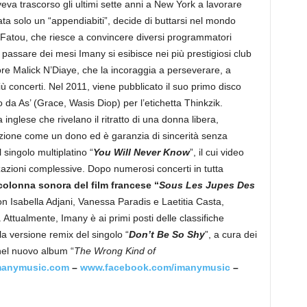
eva trascorso gli ultimi sette anni a New York a lavorare
a solo un “appendiabiti”, decide di buttarsi nel mondo
la Fatou, che riesce a convincere diversi programmatori
l passare dei mesi Imany si esibisce nei più prestigiosi club
ore Malick N’Diaye, che la incoraggia a perseverare, a
 concerti. Nel 2011, viene pubblicato il suo primo disco
o da As’ (Grace, Wasis Diop) per l’etichetta Thinkzik.
inglese che rivelano il ritratto di una donna libera,
ozione come un dono ed è garanzia di sincerità senza
 singolo multiplatino “
You Will Never Know
”, il cui video
zzazioni complessive. Dopo numerosi concerti in tutta
colonna sonora del film francese “
Sous Les Jupes Des
on Isabella Adjani, Vanessa Paradis e Laetitia Casta,
Attualmente, Imany è ai primi posti delle classifiche
a versione remix del singolo “
Don’t Be So Shy
”, a cura dei
nel nuovo album “
The Wrong Kind of
anymusic.com
–
www.facebook.com/imanymusic
–