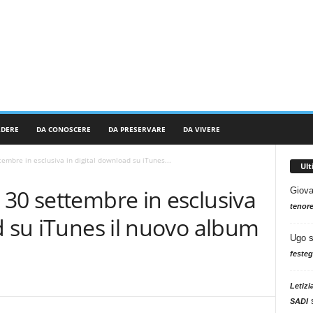
RDERE
DA CONOSCERE
DA PRESERVARE
DA VIVERE
embre in esclusiva in digital download su iTunes...
Ul
30 settembre in esclusiva
Giova
tenore
d su iTunes il nuovo album
Ugo
festeg
Letizi
SADI