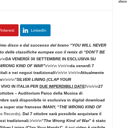
disco
interest
LinkedIn
 primo disco e dal successo del brano “YOU WILL NEVER
to delle classifiche europee con il remix di “DON’T BE
\r\n
DA VENERDÌ 30 SETTEMBRE IN ESCLUSIVA SU
 WRONG KIND OF WAR”
\r\n\r\n
\r\n\r\n
da venerdì 7
itali e nei negozi tradizionali
\r\n\r\n
\r\n\r\n
Attualmente
lo
\r\n\r\n
“SILVER LINING (CLAP YOUR
VIVO IN ITALIA PER
DUE IMPERDIBILI DATE
!
\r\n\r\n
27
ottobre – Auditorium Parco della Musica di
mbre sarà disponibile in esclusiva in digital download
la super star francese IMANY, “
THE WRONG KIND OF
ime Records)
. Dal 7 ottobre sarà possibile acquistare il
ozi tradizionali.
\r\n\r\n
“
The Wrong Kind of War
” è stato
Silver Lining (Clap Your Hands)
”, il cui video è visibile