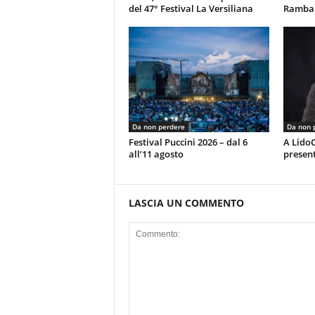
del 47° Festival La Versiliana
Rambal
Da non perdere
Da non 
Festival Puccini 2026 – dal 6
A LidoC
all’11 agosto
present
LASCIA UN COMMENTO