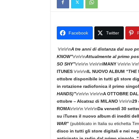
Facebook
Twitter
P
\r\n\r\n
A tre anni di distanza dal suo
KNOW”
\r\n\r\n
Attualmente al primo pos
SO SHY”
\r\n\r\n
\r\n\r\n
IMANY
\r\n\r\n
\r\n
ITUNES
\r\n\r\n
IL NUOVO ALBUM
“THE
ottobre disponibile in tutti gli store dig
in rotazione radiofonica il primo singo
HANDS)”
\r\n\r\n
\r\n\r\n
A OTTOBRE DAL 
ottobre – Alcatraz di MILANO
\r\n\r\n
29 
ROMA
\r\n\r\n
\r\n\r\n
Da venerdì 30 sette
su iTunes il nuovo album di inediti del
WAR
”
(pubblicato in Italia su etichetta T
disco in tutti gli store digitali e nei neg
anticipato in radio dal primo singolo
,
“