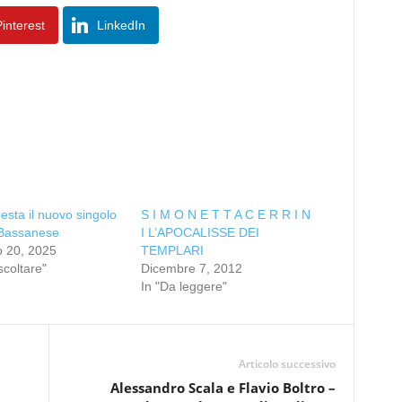
interest
LinkedIn
sta il nuovo singolo
S I M O N E T T A C E R R I N
 Bassanese
I L’APOCALISSE DEI
o 20, 2025
TEMPLARI
scoltare"
Dicembre 7, 2012
In "Da leggere"
Articolo successivo
Alessandro Scala e Flavio Boltro –