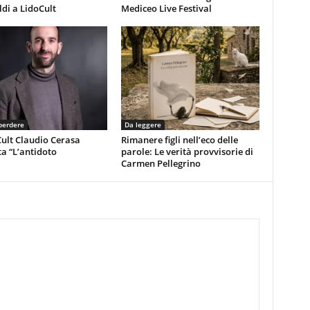
di a LidoCult
Mediceo Live Festival
perdere
Da leggere
ult Claudio Cerasa
Rimanere figli nell’eco delle
a “L’antidoto
parole: Le verità provvisorie di
Carmen Pellegrino