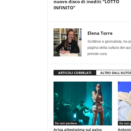
nuovo disco di inediti “LOTTO
INFINITO”
Elena Torre
Scrittrice e giornalista, ha
pagina della cultura del qu
prende cura.
ARTICOLI CORRELATI
ALTRO DALL'AUTO
Da non perdere
Da non 
Arisa,attesissima sul palco
Antoni