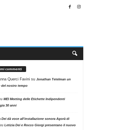
timi commenti
nna Querci Favini
su
Jonathan Tetelman un
 del nostro tempo
su
MEI Meeting delle Etichette Indipendenti
gia 30 anni
a Dei dà voce all'installazione sonora Agorà di
su
Letizia Dei e Rocco Giorgi presentano il nuovo