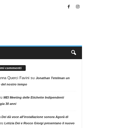
timi commenti
nna Querci Favini
su
Jonathan Tetelman un
 del nostro tempo
su
MEI Meeting delle Etichette Indipendenti
gia 30 anni
a Dei dà voce all'installazione sonora Agorà di
su
Letizia Dei e Rocco Giorgi presentano il nuovo