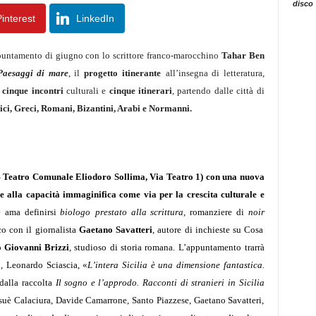
disco
interest
LinkedIn
ppuntamento di giugno con lo scrittore franco-marocchino
Tahar Ben
Paesaggi di mare
, il
progetto
itinerante
all’insegna di
letteratura,
o
cinque incontri
culturali e
cinque itinerari
,
partendo dalle città di
ici, Greci, Romani, Bizantini, Arabi e Normanni.
– Teatro Comunale Eliodoro Sollima, Via Teatro 1) con una nuova
 e alla capacità immaginifica come via per la crescita culturale e
e ama definirsi
biologo
prestato alla scrittura,
romanziere di
noir
co con il giornalista
Gaetano Savatteri
, autore di inchieste su Cosa
o
Giovanni Brizzi
, studioso di storia romana.
L’appuntamento trarrà
o,
Leonardo Sciascia,
«
L’intera Sicilia è una dimensione fantastica.
dalla raccolta
Il sogno e l’approdo. Racconti di stranieri in Sicilia
osuè Calaciura, Davide Camarrone, Santo Piazzese, Gaetano Savatteri,