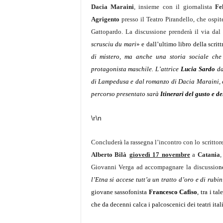
Dacia Maraini
, insieme con il
giornalista
Fe
Agrigento
presso il
Teatro Pirandello, che ospit
Gattopardo. La discussione prenderà il via d
scrusciu du mari
» e dall’ultimo libro della scritt
di mistero, ma anche una storia sociale che
protagonista maschile. L’attrice
Lucia Sardo
da
di Lampedusa e dal romanzo di Dacia Maraini, c
percorso presentato sarà
Itinerari
del gusto e d
\r\n
Concluderà la rassegna l’incontro con lo scrittor
Alberto Bilà
giovedì 17 novembre
a
Catania
,
Giovanni Verga ad accompagnare la discussio
n
l’Etna si accese tutt’a un tratto d’oro e di rubin
giovane
sassofonista
Francesco Cafiso
,
tra i tal
che da decenni calca i palcoscenici dei teatri ital