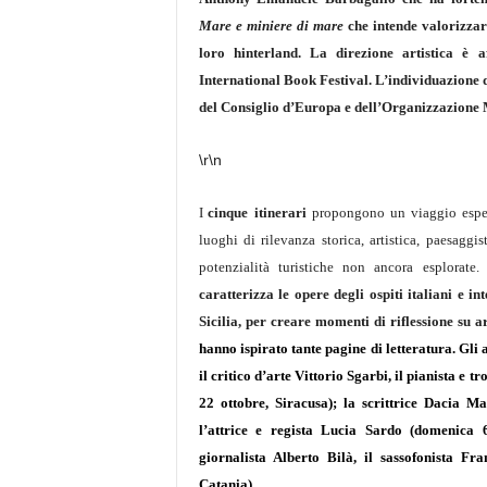
Mare e miniere di mare
che intende valorizzare
loro hinterland. La direzione artistica è 
International Book Festival. L’individuazione de
del Consiglio d’Europa e dell’Organizzazione M
\r\n
I
cinque
itinerari
propongono un viaggio esperie
luoghi di rilevanza storica, artistica, paesaggi
potenzialità turistiche non ancora esplorate.
caratterizza le opere degli ospiti italiani e in
Sicilia, per creare momenti di riflessione su 
hanno ispirato tante pagine di letteratura. Gli
il critico d’arte
Vittorio Sgarbi
, il pianista e t
22 ottobre,
Siracusa
); la scrittrice
Dacia Ma
l’attrice e regista
Lucia Sardo
(domenica 
giornalista
Alberto Bilà
, il sassofonista
Fra
Catania
).