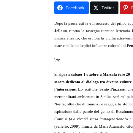
Facebook
Twitter
P
Dopo la pausa estiva e il successo del primo a
Jelloun
, ritorna la rassegna turistico-letteraria
musica e teatro, che esplora la Sicilia attravers
mare e dalle molteplici influenze culturali di
Fen
\r\n
Si riparte
sabato 1 ottobre
a
Marsala
(ore 20 
serata dedicata al dialogo tra diverse culture
l’interazione. L
o scrittore
Santo Piazzese
,
ch
metropolitani ambientati in Sicilia,
sarà sul pal
Nostra, oltre che di romanzi e saggi, e
lo storic
ispirazione dalle parole del genio di Recalmut
Come si fa a viverci senza Immaginazione?
» e 
(Sellerio, 2009), firmata da Maria Attanasio, Gi