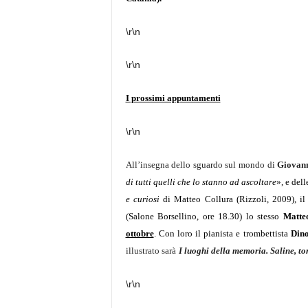
\r\n
\r\n
I prossimi appuntamenti
\r\n
All’insegna dello sguardo sul mondo di
Giovan
di tutti quelli che lo stanno ad ascoltare
», e del
e curiosi
di Matteo Collura (Rizzoli, 2009), il
(Salone Borsellino, ore 18.30) lo stesso
Matte
ottobre
. Con loro il pianista e trombettista
Din
illustrato sarà
I luoghi della memoria. Saline, to
\r\n