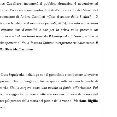
lice Cavallaro
,
incontrerà il pubblico
domenica 6 novembre
ad
erà per l’occasione una mostra di abiti d’epoca a cura del Museo del
al commento di Andrea Camilleri
«
Cosa ti manca della Sicilia? – U
rice,
La bambina e il sognatore
(Rizzoli, 2015), non solo un romanzo
 affronta temi d’attualità e che per la prima volta presenta un
rà voce ad
alcuni brani tratti da
Il Gattopardo
di Giuseppe Tomasi
he spetterà al Nello Toscano Quintet interpretare melodicamente. Il
ella Dieta Mediterranea
.
e
Luis Sepúlveda
in dialogo con il giornalista e conduttore televisivo
 presso il Teatro Sangiorgi.
Anche questa volta saranno le parole di
e:
«
La Sicilia sorgeva come una nuvola in fondo all’orizzonte. Poi
i
». Le suggestioni sonore e letterarie saranno proposte dalle note del
enti più precoci della storia del jazz, e dalla voce di
Mariano Rigillo
iani.