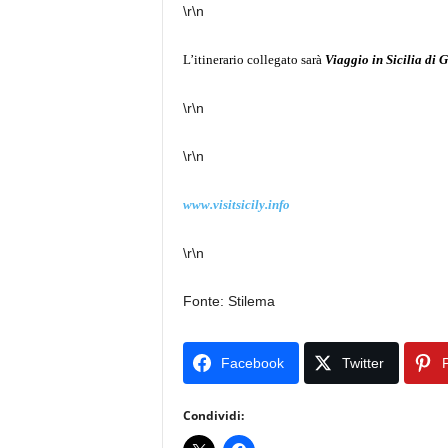
\r\n
L’itinerario collegato sarà
Viaggio in Sicilia di 
\r\n
\r\n
www.visitsicily.info
\r\n
Fonte: Stilema
Facebook
Twitter
P
Condividi: