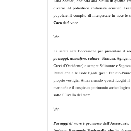
Lilia Zaouali, dedicata alla Sicilia in quanto cr
diverse. Al poliedrico chitarrista acustico
Fran
popolare,
il compito di interpretare in note le s
Coco
darà voce.
\r\n
La serata sarà l’occasione per presentare il
sec
paesaggi, atmosfere, culture
.
Siracusa, Agrigen
Greci d’Occidente) e sempre Selinunte e Segesta,
Pantelleria e le Isole Egadi (per i Fenicio-Punic
proprie vestigia. Attraversando questi luoghi il
marinerìa e il cospicuo patrimonio archeologico-c
sotto il livello del mare.
\r\n
Paesaggi di mare
è promosso dall’
Assessorato
Anthony Emanuele Barbagallo
che ha forteme