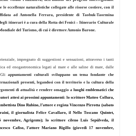
 le eccellenze naturalistiche collegate alle risorse costiere, con il
affidata ad
Antonella Ferrara
, presidente di Taobuk-Taormina
gli itinerari è a cura della Rotta dei Fenici – Itinerario Culturale
ondiale del Turismo, di cui è direttore
Antonio Barone
.
nziale, impregnato di suggestioni e sensazioni, attraverso i tanti
stica ed enogastronomica legati al mare e alle saline di mare, dalle
 Gli
appuntamenti culturali
sviluppano un tema fondante che
ternazionali presenti, legandosi con il territorio e la cultura della
argomenti di attualità e rendere omaggio a
luoghi emblematici che
 autori attesi ai prossimi appuntamenti:
lo scrittore
Matteo Collura
,
rombettista
Dino Rubino
, l’attore e regista
Vincenzo Pirrotta
(sabato
raini
, il giornalista
Felice Cavallaro
, il
Nello Toscano Quintet
,
6 novembre,
Agrigento
); lo scrittore cileno
Luis Sepúlveda
, il
ncesco Cafiso
, l’attore
Mariano Rigillo
(giovedì 17 novembre,