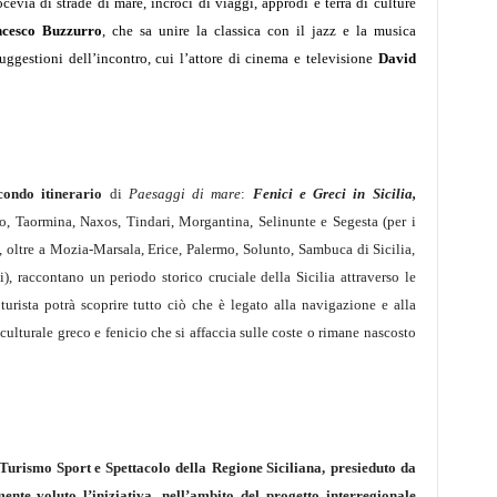
ocevia di strade di mare, incroci di viaggi, approdi e terra di culture
cesco Buzzurro
,
che sa unire la classica con il jazz e la musica
uggestioni dell’incontro, cui l’attore di cinema e televisione
David
ondo itinerario
di
Paesaggi di mare
:
Fenici e Greci in Sicilia,
to, Taormina, Naxos, Tindari, Morgantina, Selinunte e Segesta (per i
 oltre a Mozia-Marsala, Erice, Palermo, Solunto, Sambuca di Sicilia,
i), raccontano un periodo storico cruciale della Sicilia attraverso le
 turista potrà scoprire tutto ciò che è legato alla navigazione e alla
ulturale greco e fenicio che si affaccia sulle coste o rimane nascosto
 Turismo Sport e Spettacolo
della
Regione Siciliana
,
presieduto da
nte voluto l’iniziativa, nell’ambito del progetto interregionale