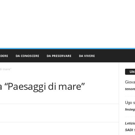
RDERE
DA CONOSCERE
DA PRESERVARE
DA VIVERE
di mare”
Ul
a “Paesaggi di mare”
Giova
tenore
Ugo
festeg
Letizi
SADI