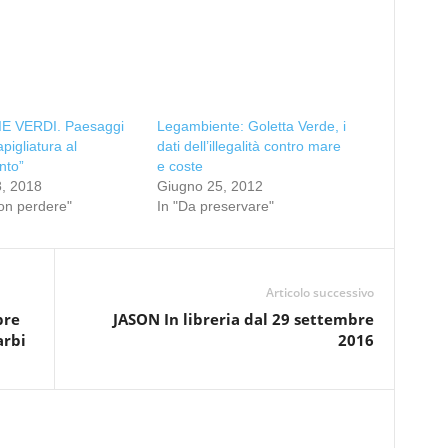
 VERDI. Paesaggi
Legambiente: Goletta Verde, i
pigliatura al
dati dell’illegalità contro mare
nto”
e coste
8, 2018
Giugno 25, 2012
on perdere"
In "Da preservare"
Articolo successivo
pre
JASON In libreria dal 29 settembre
arbi
2016