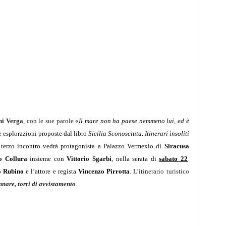
ni Verga
,
con le sue parole
«
Il mare non ha paese nemmeno lui, ed è
le esplorazioni proposte dal libro
Sicilia Sconosciuta. Itinerari insoliti
 terzo incontro vedrà protagonista a Palazzo Vermexio di
Siracusa
o Collura
insieme con
Vittorio Sgarbi
, nella serata di
sabato 22
o Rubino
e l’attore e regista
Vincenzo Pirrotta
.
L’itinerario turistico
nnare, torri di avvistamento
.