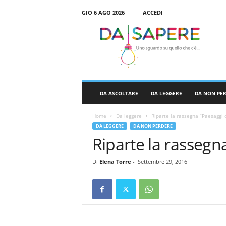
GIO 6 AGO 2026
ACCEDI
D
a
S
a
p
e
r
DA ASCOLTARE
DA LEGGERE
DA NON PE
e
Home
Da leggere
Riparte la rassegna “Paesaggi 
DA LEGGERE
DA NON PERDERE
Riparte la rassegn
Di
Elena Torre
-
Settembre 29, 2016