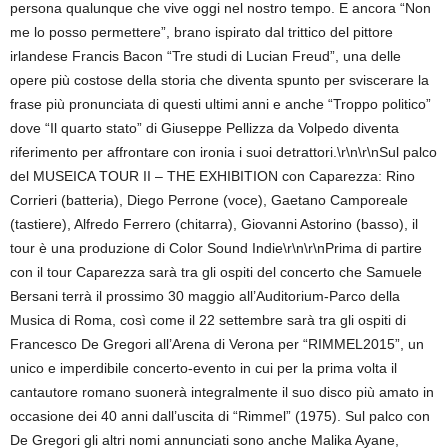
persona qualunque che vive oggi nel nostro tempo. E ancora “Non
me lo posso permettere”, brano ispirato dal trittico del pittore
irlandese Francis Bacon “Tre studi di Lucian Freud”, una delle
opere più costose della storia che diventa spunto per sviscerare la
frase più pronunciata di questi ultimi anni e anche “Troppo politico”
dove “Il quarto stato” di Giuseppe Pellizza da Volpedo diventa
riferimento per affrontare con ironia i suoi detrattori.\r\n\r\nSul palco
del MUSEICA TOUR II – THE EXHIBITION con Caparezza: Rino
Corrieri (batteria), Diego Perrone (voce), Gaetano Camporeale
(tastiere), Alfredo Ferrero (chitarra), Giovanni Astorino (basso), il
tour è una produzione di Color Sound Indie\r\n\r\nPrima di partire
con il tour Caparezza sarà tra gli ospiti del concerto che Samuele
Bersani terrà il prossimo 30 maggio all’Auditorium-Parco della
Musica di Roma, così come il 22 settembre sarà tra gli ospiti di
Francesco De Gregori all’Arena di Verona per “RIMMEL2015”, un
unico e imperdibile concerto-evento in cui per la prima volta il
cantautore romano suonerà integralmente il suo disco più amato in
occasione dei 40 anni dall’uscita di “Rimmel” (1975). Sul palco con
De Gregori gli altri nomi annunciati sono anche Malika Ayane,