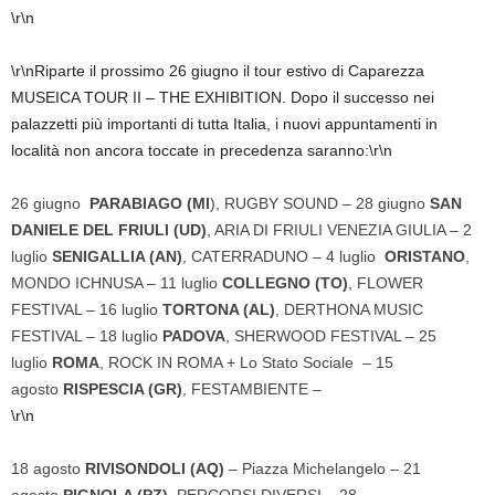
\r\n
\r\nRiparte il prossimo 26 giugno il tour estivo di Caparezza
MUSEICA TOUR II – THE EXHIBITION. Dopo il successo nei
palazzetti più importanti di tutta Italia, i nuovi appuntamenti in
località non ancora toccate in precedenza saranno:\r\n
26 giugno
PARABIAGO (MI
), RUGBY SOUND – 28 giugno
SAN
DANIELE DEL FRIULI (UD)
, ARIA DI FRIULI VENEZIA GIULIA – 2
luglio
SENIGALLIA (AN)
, CATERRADUNO – 4 luglio
ORISTANO
,
MONDO ICHNUSA – 11 luglio
COLLEGNO (TO)
, FLOWER
FESTIVAL – 16 luglio
TORTONA (AL)
, DERTHONA MUSIC
FESTIVAL – 18 luglio
PADOVA
, SHERWOOD FESTIVAL – 25
luglio
ROMA
, ROCK IN ROMA + Lo Stato Sociale – 15
agosto
RISPESCIA (GR)
, FESTAMBIENTE –
\r\n
18 agosto
RIVISONDOLI (AQ)
– Piazza Michelangelo – 21