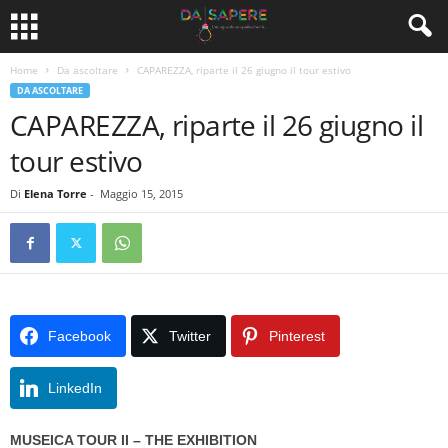
Home
Da ascoltare
CAPAREZZA, riparte il 26 giugno il tour estivo
DA ASCOLTARE
CAPAREZZA, riparte il 26 giugno il
tour estivo
Di
Elena Torre
-
Maggio 15, 2015
Facebook
Twitter
Pinterest
LinkedIn
MUSEICA TOUR II – THE EXHIBITION