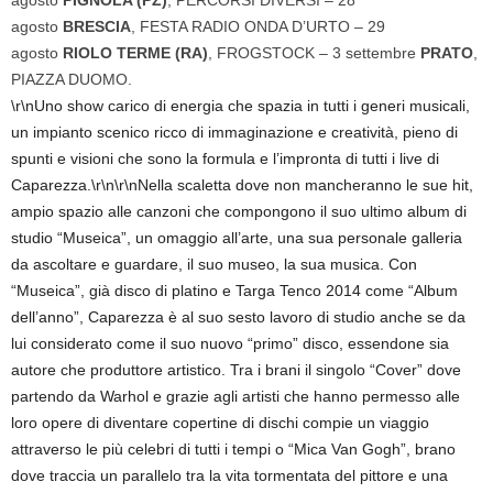
agosto
PIGNOLA (PZ)
, PERCORSI DIVERSI – 28
agosto
BRESCIA
, FESTA RADIO ONDA D’URTO – 29
agosto
RIOLO TERME (RA)
, FROGSTOCK – 3 settembre
PRATO
,
PIAZZA DUOMO.
\r\nUno show carico di energia che spazia in tutti i generi musicali,
un impianto scenico ricco di immaginazione e creatività, pieno di
spunti e visioni che sono la formula e l’impronta di tutti i live di
Caparezza.\r\n\r\nNella scaletta dove non mancheranno le sue hit,
ampio spazio alle canzoni che compongono il suo ultimo album di
studio “Museica”, un omaggio all’arte, una sua personale galleria
da ascoltare e guardare, il suo museo, la sua musica. Con
“Museica”, già disco di platino e Targa Tenco 2014 come “Album
dell’anno”, Caparezza è al suo sesto lavoro di studio anche se da
lui considerato come il suo nuovo “primo” disco, essendone sia
autore che produttore artistico. Tra i brani il singolo “Cover” dove
partendo da Warhol e grazie agli artisti che hanno permesso alle
loro opere di diventare copertine di dischi compie un viaggio
attraverso le più celebri di tutti i tempi o “Mica Van Gogh”, brano
dove traccia un parallelo tra la vita tormentata del pittore e una