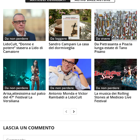
Da non perdere
Da leggere
Da vivere
LidoCult, “Donne e
Sandro Campani La casa
Da Pietrasanta a Pisa:la
potere” stasera a Lido di
del dormiveglia
lunga estate di Tano
Camaiore
Pisano
Da non perdere
Da non perdere
Da non perdere
Arisa,attesissima sul palco
Antonio Monda e Victor
La musica dei Rolling
del 47° Festival La
Rambaldi a LidoCult
Stones al Mediceo Live
Versiliana
Festival
LASCIA UN COMMENTO