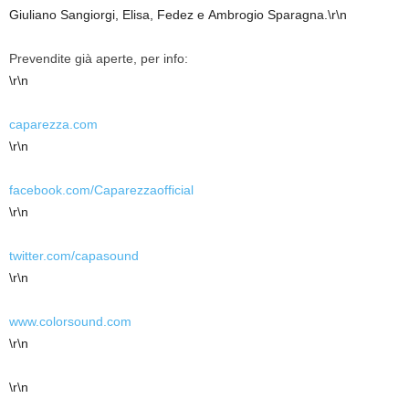
Giuliano Sangiorgi, Elisa, Fedez e Ambrogio Sparagna.\r\n
Prevendite già aperte, per info:
\r\n
caparezza.com
\r\n
facebook.com/Caparezzaofficial
\r\n
twitter.com/capasound
\r\n
www.colorsound.com
\r\n
\r\n