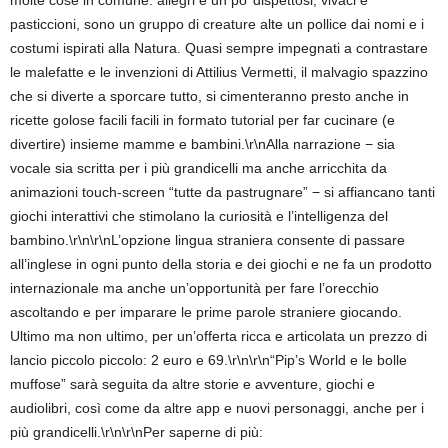
molte cose in comune: allegri e un po’ dispettosi, vivaci e
pasticcioni, sono un gruppo di creature alte un pollice dai nomi e i
costumi ispirati alla Natura. Quasi sempre impegnati a contrastare
le malefatte e le invenzioni di Attilius Vermetti, il malvagio spazzino
che si diverte a sporcare tutto, si cimenteranno presto anche in
ricette golose facili facili in formato tutorial per far cucinare (e
divertire) insieme mamme e bambini.\r\nAlla narrazione − sia
vocale sia scritta per i più grandicelli ma anche arricchita da
animazioni touch-screen “tutte da pastrugnare” − si affiancano tanti
giochi interattivi che stimolano la curiosità e l’intelligenza del
bambino.\r\n\r\nL’opzione lingua straniera consente di passare
all’inglese in ogni punto della storia e dei giochi e ne fa un prodotto
internazionale ma anche un’opportunità per fare l’orecchio
ascoltando e per imparare le prime parole straniere giocando.
Ultimo ma non ultimo, per un’offerta ricca e articolata un prezzo di
lancio piccolo piccolo: 2 euro e 69.\r\n\r\n“Pip’s World e le bolle
muffose” sarà seguita da altre storie e avventure, giochi e
audiolibri, così come da altre app e nuovi personaggi, anche per i
più grandicelli.\r\n\r\nPer saperne di più: