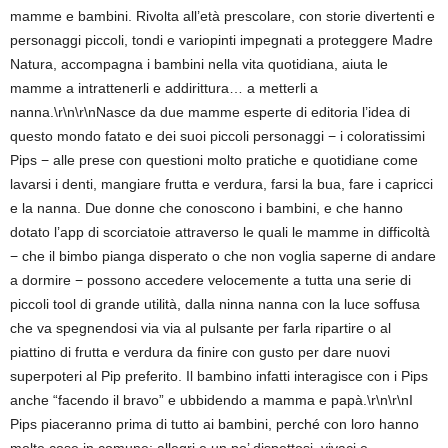
mamme e bambini. Rivolta all’età prescolare, con storie divertenti e
personaggi piccoli, tondi e variopinti impegnati a proteggere Madre
Natura, accompagna i bambini nella vita quotidiana, aiuta le
mamme a intrattenerli e addirittura… a metterli a
nanna.\r\n\r\nNasce da due mamme esperte di editoria l’idea di
questo mondo fatato e dei suoi piccoli personaggi − i coloratissimi
Pips − alle prese con questioni molto pratiche e quotidiane come
lavarsi i denti, mangiare frutta e verdura, farsi la bua, fare i capricci
e la nanna. Due donne che conoscono i bambini, e che hanno
dotato l’app di scorciatoie attraverso le quali le mamme in difficoltà
− che il bimbo pianga disperato o che non voglia saperne di andare
a dormire − possono accedere velocemente a tutta una serie di
piccoli tool di grande utilità, dalla ninna nanna con la luce soffusa
che va spegnendosi via via al pulsante per farla ripartire o al
piattino di frutta e verdura da finire con gusto per dare nuovi
superpoteri al Pip preferito. Il bambino infatti interagisce con i Pips
anche “facendo il bravo” e ubbidendo a mamma e papà.\r\n\r\nI
Pips piaceranno prima di tutto ai bambini, perché con loro hanno