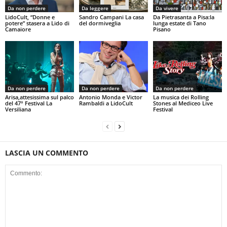
Da non perdere
Da leggere
Da vivere
LidoCult, “Donne e
Sandro Campani La casa
Da Pietrasanta a Pisa:la
potere” stasera a Lido di
del dormiveglia
lunga estate di Tano
Camaiore
Pisano
Da non perdere
Da non perdere
Da non perdere
Arisa,attesissima sul palco
Antonio Monda e Victor
La musica dei Rolling
del 47° Festival La
Rambaldi a LidoCult
Stones al Mediceo Live
Versiliana
Festival
LASCIA UN COMMENTO