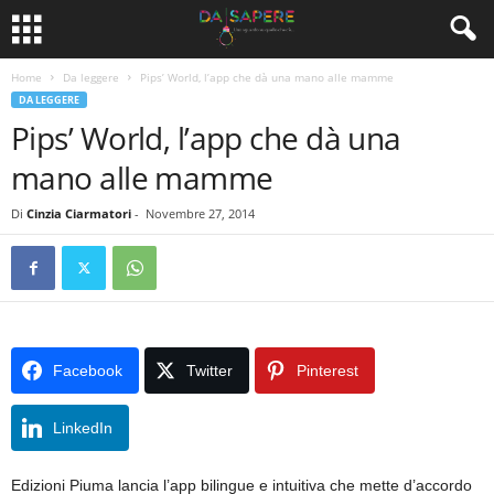
Home
Da leggere
Pips’ World, l’app che dà una mano alle mamme
DA LEGGERE
Pips’ World, l’app che dà una
mano alle mamme
Di
Cinzia Ciarmatori
-
Novembre 27, 2014
Facebook
Twitter
Pinterest
LinkedIn
Edizioni Piuma lancia l’app bilingue e intuitiva che mette d’accordo