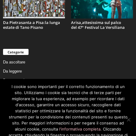
Da Pietrasanta a Pisa:la lunga
Arisa,attesissima sul palco
estate di Tano Pisano
del 47° Festival La Versiliana
Categorie
Da ascoltare
Da leggere
Da non perdere
I cookie sono importanti per il corretto funzionamento di un
Da conoscere
sito. Utilizziamo i cookie sia tecnici che di terze parti per
Da preservare
migliorare la tua esperienza, ad esempio per ricordare i dati
d'accesso, garantire un accesso sicuro, raccogliere dati
Da vivere
statistici per ottimizzare la funzionalità del sito e fornire
Cookie Policy
strumenti per la condivisione dei contenuti presenti su questo
sito. Per maggiori informazioni o per negare il consenso ad
alcuni cookie, consulta
l'informativa completa
. Cliccando
accetta, chiudendo la finestra o proseguendo la navigazione di