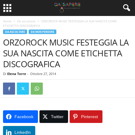
Home
Da ascoltare
ORZOROCK MUSIC FESTEGGIA LA SUA NASCITA COME
ETICHETTA DISCOGRAFICA
DA ASCOLTARE
DA NON PERDERE
ORZOROCK MUSIC FESTEGGIA LA
SUA NASCITA COME ETICHETTA
DISCOGRAFICA
Di
Elena Torre
-
Ottobre 27, 2014
Facebook
Twitter
Pinterest
LinkedIn