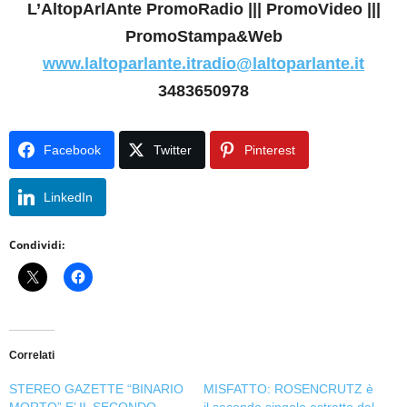
L’AltopArlAnte PromoRadio ||| PromoVideo |||
PromoStampa&Web
www.laltoparlante.it
radio@laltoparlante.it
3483650978
Facebook
Twitter
Pinterest
LinkedIn
Condividi:
Correlati
STEREO GAZETTE “BINARIO
MISFATTO: ROSENCRUTZ è