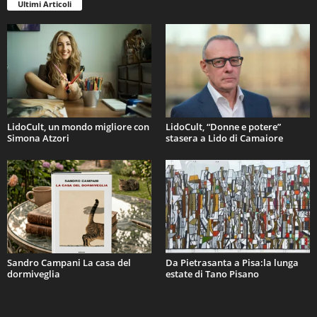
Ultimi Articoli
LidoCult, un mondo migliore con
LidoCult, “Donne e potere”
Simona Atzori
stasera a Lido di Camaiore
Sandro Campani La casa del
Da Pietrasanta a Pisa:la lunga
dormiveglia
estate di Tano Pisano