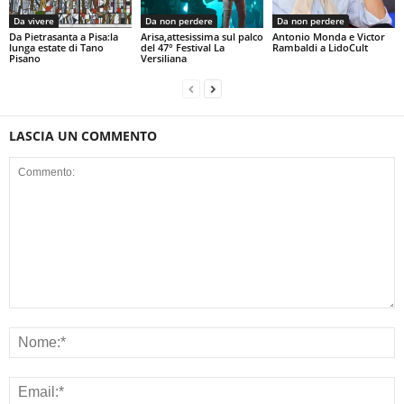
Da vivere
Da non perdere
Da non perdere
Da Pietrasanta a Pisa:la
Arisa,attesissima sul palco
Antonio Monda e Victor
lunga estate di Tano
del 47° Festival La
Rambaldi a LidoCult
Pisano
Versiliana
LASCIA UN COMMENTO