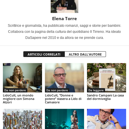
Elena Torre
Scrittrice e giornalista, ha pubblicato romanzi, saggi e storie per bambini.
Collabora con la pagina della cultura del quotidiano Il Tirreno. Ha ideato
DaSapere nel 2010 e da allora se ne prende cura.
ARTICOLI CORRELATI
ALTRO DALL'AUTORE
Da non perdere
Da non perdere
Da leggere
LidoCult, un mondo
LidoCult, “Donne e
Sandro Campani La casa
migliore con Simona
potere” stasera a Lido di
del dormiveglia
Atzori
Camaiore