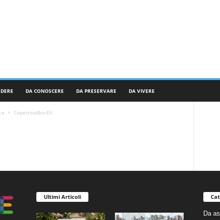
RDERE
DA CONOSCERE
DA PRESERVARE
DA VIVERE
ca
CopertinaBox-EX
Ultimi Articoli
Cat
Da as