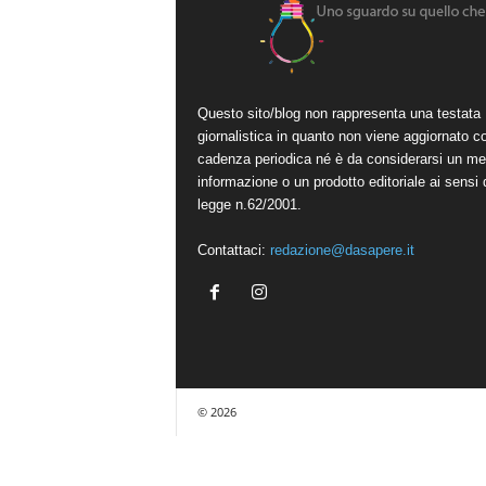
Questo sito/blog non rappresenta una testata
giornalistica in quanto non viene aggiornato c
cadenza periodica né è da considerarsi un me
informazione o un prodotto editoriale ai sensi 
legge n.62/2001.
Contattaci:
redazione@dasapere.it
© 2026