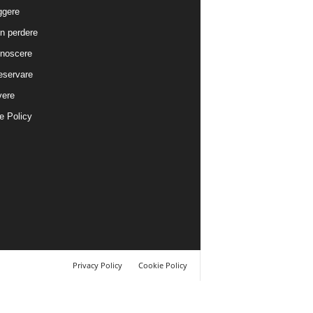
ggere
n perdere
noscere
eservare
vere
e Policy
Privacy Policy
Cookie Policy