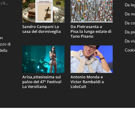
Da le
Da no
Da co
Sandro Campani La
Da Pietrasanta a
casa del dormiveglia
Pisa:la lunga estate di
Da pr
Tano Pisano
on
Da vi
zzo di
Cooki
della
Arisa,attesissima sul
Antonio Monda e
palco del 47° Festival
Victor Rambaldi a
La Versiliana
LidoCult