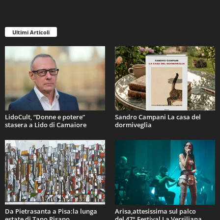
Ultimi Articoli
LidoCult, “Donne e potere”
Sandro Campani La casa del
stasera a Lido di Camaiore
dormiveglia
Da Pietrasanta a Pisa:la lunga
Arisa,attesissima sul palco
estate di Tano Pisano
del 47° Festival La Versiliana