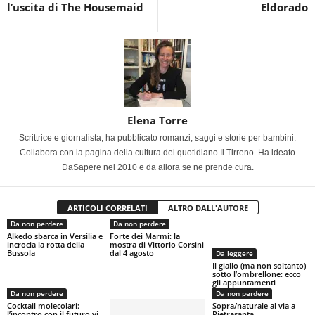
l’uscita di The Housemaid
Eldorado
Elena Torre
Scrittrice e giornalista, ha pubblicato romanzi, saggi e storie per bambini.
Collabora con la pagina della cultura del quotidiano Il Tirreno. Ha ideato
DaSapere nel 2010 e da allora se ne prende cura.
ARTICOLI CORRELATI
ALTRO DALL'AUTORE
Da non perdere
Da non perdere
Alkedo sbarca in Versilia e
Forte dei Marmi: la
incrocia la rotta della
mostra di Vittorio Corsini
Bussola
dal 4 agosto
Da leggere
Il giallo (ma non soltanto)
sotto l’ombrellone: ecco
gli appuntamenti
Da non perdere
Da non perdere
Cocktail molecolari:
Sopra/naturale al via a
l’incontro con il futuro vi
Pietrasanta