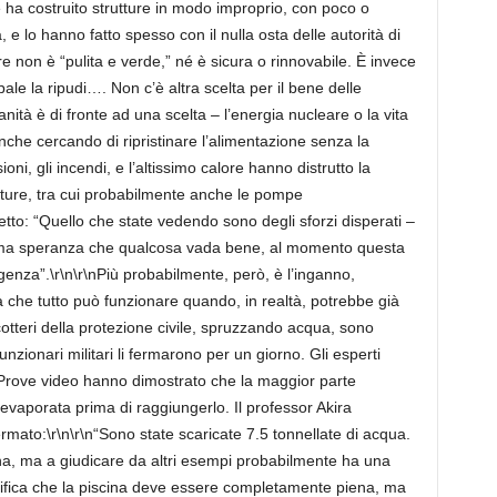
e ha costruito strutture in modo improprio, con poco o
e lo hanno fatto spesso con il nulla osta delle autorità di
are non è “pulita e verde,” né è sicura o rinnovabile. È invece
e la ripudi…. Non c’è altra scelta per il bene delle
nità è di fronte ad una scelta – l’energia nucleare o la vita
 anche cercando di ripristinare l’alimentazione senza la
oni, gli incendi, e l’altissimo calore hanno distrutto la
ature, tra cui probabilmente anche le pompe
tto: “Quello che state vedendo sono degli sforzi disperati –
ltima speranza che qualcosa vada bene, al momento questa
enza”.\r\n\r\nPiù probabilmente, però, è l’inganno,
 che tutto può funzionare quando, in realtà, potrebbe già
cotteri della protezione civile, spruzzando acqua, sono
funzionari militari li fermarono per un giorno. Gli esperti
. Prove video hanno dimostrato che la maggior parte
 evaporata prima di raggiungerlo. Il professor Akira
mato:\r\n\r\n“Sono state scaricate 7.5 tonnellate di acqua.
na, ma a giudicare da altri esempi probabilmente ha una
nifica che la piscina deve essere completamente piena, ma