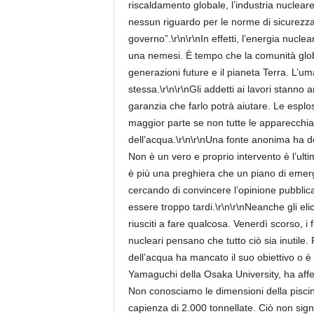
riscaldamento globale, l’industria nuclear
nessun riguardo per le norme di sicurezza, 
governo”.\r\n\r\nIn effetti, l’energia nucle
una nemesi. È tempo che la comunità global
generazioni future e il pianeta Terra. L’uma
stessa.\r\n\r\nGli addetti ai lavori stanno
garanzia che farlo potrà aiutare. Le esplosi
maggior parte se non tutte le apparecchi
dell’acqua.\r\n\r\nUna fonte anonima ha de
Non è un vero e proprio intervento è l’u
è più una preghiera che un piano di emerg
cercando di convincere l’opinione pubblica
essere troppo tardi.\r\n\r\nNeanche gli eli
riusciti a fare qualcosa. Venerdì scorso, i 
nucleari pensano che tutto ciò sia inutile
dell’acqua ha mancato il suo obiettivo o è
Yamaguchi della Osaka University, ha affer
Non conosciamo le dimensioni della pisci
capienza di 2.000 tonnellate. Ciò non sig