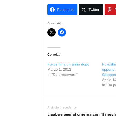
Facebook
Twitter
P
Condividi:
Correlati
Fukushima un anno dopo
Fukushi
Marzo 1, 2012
oppone a
In "Da preservare"
Giappon
Aprile 1
In "Da p
Articolo precedente
Ligabue oggi al cinema con ‘Il megl