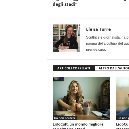
degli stadi”
Elena Torre
Scrittrice e giornalista, ha
pagina della cultura del qu
prende cura.
ARTICOLI CORRELATI
ALTRO DALL'AUTO
Da non perdere
Da non 
LidoCult, un mondo migliore
LidoCul