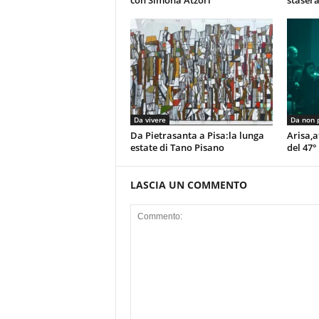
con Simona Atzori
stasera
Da vivere
Da non 
Da Pietrasanta a Pisa:la lunga
Arisa,a
estate di Tano Pisano
del 47°
LASCIA UN COMMENTO