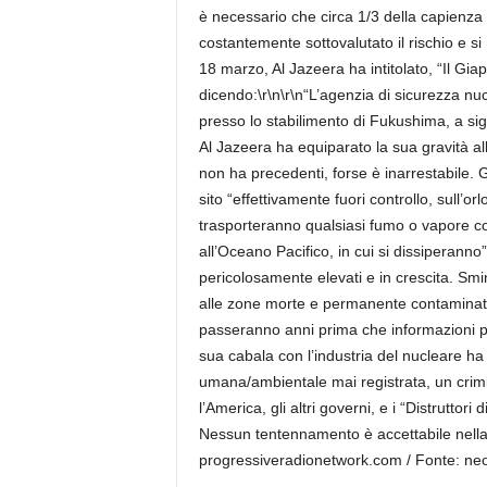
è necessario che circa 1/3 della capienza
costantemente sottovalutato il rischio e s
18 marzo, Al Jazeera ha intitolato, “Il Giapp
dicendo:\r\n\r\n“L’agenzia di sicurezza nucl
presso lo stabilimento di Fukushima, a signi
Al Jazeera ha equiparato la sua gravità a
non ha precedenti, forse è inarrestabile. Gu
sito “effettivamente fuori controllo, sull’or
trasporteranno qualsiasi fumo o vapore 
all’Oceano Pacifico, in cui si dissiperanno”.
pericolosamente elevati e in crescita. Smin
alle zone morte e permanente contaminate,
passeranno anni prima che informazioni pre
sua cabala con l’industria del nucleare ha
umana/ambientale mai registrata, un crim
l’America, gli altri governi, e i “Distruttor
Nessun tentennamento è accettabile nella sc
progressiveradionetwork.com / Fonte: neo