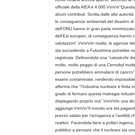
ufficiale della AIEA è 4.000.\r\n\r\n“Ques
alcuni contributi. Scritta dalle alte autorità
le conseguenze ambientali del disastro di Ch
dell’ONU hanno in gran parte minimizzato o i
dell’Est europeo, di conseguenza hanno
valutazioni”.\r\n\r\nIn realtà, le agenzie d
sta succedendo a Fukushima potrebbe nas
registrata. Definendola una “catastrofe dia
molto, molto peggio di una Cernobyl moltipl
persone potrebbero ammalarsi di cancro”.
essere contaminate, rendendo impossibile 
afferma che “l’industria nucleare è finita i
grado di fermare questa malvagia industria
dispiegando proprio ora”.\r\n\r\nIn una di
aggiunge:\r\n\r\n“Il mondo ora sta pagan
prezzo salato per l’arroganza e l’avidità c
reattori. Facendola bere a politici ingenu
pubblico a pensare che il nucleare sia una 