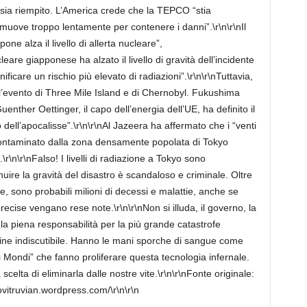
 sia riempito. L’America crede che la TEPCO “stia
i muove troppo lentamente per contenere i danni”.\r\n\r\nIl
one alza il livello di allerta nucleare”,
eare giapponese ha alzato il livello di gravità dell’incidente
ficare un rischio più elevato di radiazioni”.\r\n\r\nTuttavia,
ll’evento di Three Mile Island e di Chernobyl. Fukushima
enther Oettinger, il capo dell’energia dell’UE, ha definito il
lo dell’apocalisse”.\r\n\r\nAl Jazeera ha affermato che i “venti
contaminato dalla zona densamente popolata di Tokyo
\r\n\r\nFalso! I livelli di radiazione a Tokyo sono
uire la gravità del disastro è scandaloso e criminale. Oltre
 sono probabili milioni di decessi e malattie, anche se
cise vengano rese note.\r\n\r\nNon si illuda, il governo, la
 la piena responsabilità per la più grande catastrofe
ine indiscutibile. Hanno le mani sporche di sangue come
i di Mondi” che fanno proliferare questa tecnologia infernale.
elta di eliminarla dalle nostre vite.\r\n\r\nFonte originale:
vitruvian.wordpress.com/\r\n\r\n