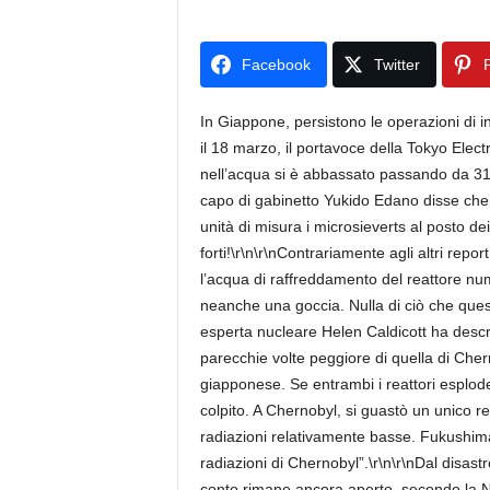
Facebook
Twitter
P
In Giappone, persistono le operazioni di
il 18 marzo, il portavoce della Tokyo Elec
nell’acqua si è abbassato passando da 312 
capo di gabinetto Yukido Edano disse che i
unità di misura i microsieverts al posto de
forti!\r\n\r\nContrariamente agli altri re
l’acqua di raffreddamento del reattore num
neanche una goccia. Nulla di ciò che questa
esperta nucleare Helen Caldicott ha descr
parecchie volte peggiore di quella di Chern
giapponese. Se entrambi i reattori esplode
colpito. A Chernobyl, si guastò un unico re
radiazioni relativamente basse. Fukushima
radiazioni di Chernobyl”.\r\n\r\nDal disast
conto rimane ancora aperto, secondo la N