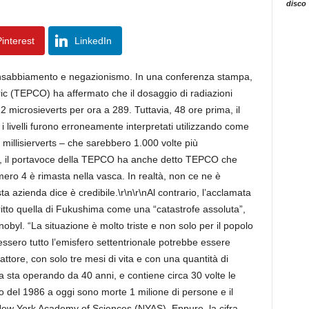
disco
interest
LinkedIn
 insabbiamento e negazionismo. In una conferenza stampa,
tric (TEPCO) ha affermato che il dosaggio di radiazioni
microsieverts per ora a 289. Tuttavia, 48 ore prima, il
 livelli furono erroneamente interpretati utilizzando come
i millisierverts – che sarebbero 1.000 volte più
port, il portavoce della TEPCO ha anche detto TEPCO che
ero 4 è rimasta nella vasca. In realtà, non ce ne è
 azienda dice è credibile.\r\n\r\nAl contrario, l’acclamata
itto quella di Fukushima come una “catastrofe assoluta”,
obyl. “La situazione è molto triste e non solo per il popolo
ssero tutto l’emisfero settentrionale potrebbe essere
attore, con solo tre mesi di vita e con una quantità di
 sta operando da 40 anni, e contiene circa 30 volte le
ro del 1986 a oggi sono morte 1 milione di persone e il
ew York Academy of Sciences (NYAS). Eppure, la cifra