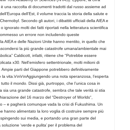
ta è una raccolta di documenti tradotti dal russo assieme ad
 dell’Europa dell’Est, il volume traccia la storia della salute e
ernobyl. Secondo gli autori, i dibattiti ufficiali della AIEA e
gnorato molti dei fatti riportati nella letteratura scientifica
 commesso un errore non includendo queste
ella AIEA e delle Nazioni Unite hanno mentito, in quello che
condersi la più grande catastrofe umana/ambientale mai
bolica” Caldicott, infatti, ritiene che “Potrebbe essere
icata x30. Nell’emisfero settentrionale, molti milioni di
 Ampie parti del Giappone potrebbero definitivamente
la vita.\r\n\r\nAggiungendo una nota speranzosa, l’esperta
n tutto il mondo. Dissi già, purtroppo, che l’unica cosa in
 sia una grande catastrofe, sembra che tale verità si stia
chiarazione del 16 marzo del “Destroyer of Worlds“,
do – e pagherà comunque vada la crisi di Fukushima. Un
he hanno alimentato la loro voglia di costruire sempre più
i, spingendo sui media, e portando una gran parte del
soluzione ‘verde e pulita’ per il problema del