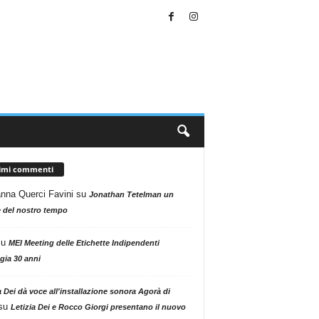
timi commenti
nna Querci Favini
su
Jonathan Tetelman un
 del nostro tempo
su
MEI Meeting delle Etichette Indipendenti
gia 30 anni
a Dei dà voce all'installazione sonora Agorà di
su
Letizia Dei e Rocco Giorgi presentano il nuovo