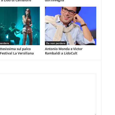
 a Lido di Camaiore
dormiveglia
perdere
Da non perdere
ttesissima sul palco
Antonio Monda e Victor
 Festival La Versiliana
Rambaldi a LidoCult