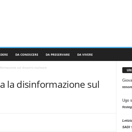
RDERE
DA CONOSCERE
DA PRESERVARE
DA VIVERE
nformazione sul disastro nucleare
Ul
 la disinformazione sul
Giova
tenore
Ugo
festeg
Letizi
SADI