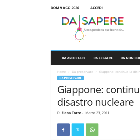
DOM 9 AGO 2026
ACCEDI
D
a
S
a
p
e
r
DA ASCOLTARE
DA LEGGERE
DA NON PE
e
Home
Da preservare
Giappone: continua la disi
DA PRESERVARE
Giappone: continua
disastro nucleare
Di
Elena Torre
-
Marzo 23, 2011