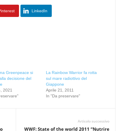
interest
LinkedIn
ma Greenpeace si
La Rainbow Warrior fa rotta
lla decisione del
sul mare radiottivo del
e
Giappone
4, 2021
Aprile 21, 2011
reservare"
In "Da preservare"
Articolo successivo
io
WWF: State of the world 2011 “Nutrire