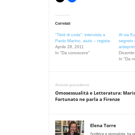
Correlati
“Titoli di coda”: intervista a
Al via E
Paolo Marino, aiuto – regista
segreto d
Aprile 28, 2011
anteprim
In "Da conoscere"
Dicembr
In "Da n
Articolo precedente
Omosessualità e Letteratura: Mari
Fortunato ne parla a Firenze
Elena Torre
Scrittrice e giornalista, ha