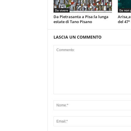
Da vivere
Da non 
Da Pietrasanta a Pisa:la lunga
Arisa,a
estate di Tano Pisano
del 47°
LASCIA UN COMMENTO