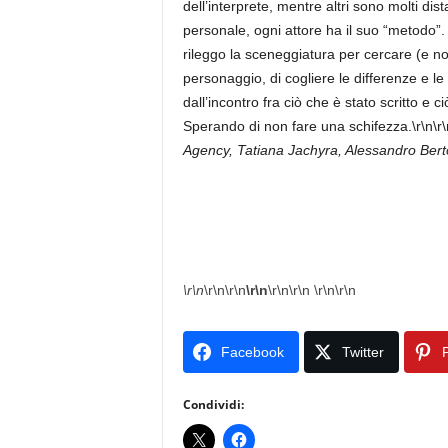
dell’interprete, mentre altri sono molti dis
personale, ogni attore ha il suo “metodo”
rileggo la sceneggiatura per cercare (e no
personaggio, di cogliere le differenze e le 
dall’incontro fra ciò che è stato scritto e c
Sperando di non fare una schifezza.\r\n\r\
Agency, Tatiana Jachyra, Alessandro Bert
\r\n
\r\n\r\n
\r\n
\r\n\r\n \r\n\r\n
Facebook
Twitter
P
Condividi: