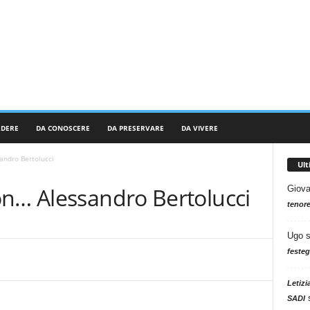
RDERE
DA CONOSCERE
DA PRESERVARE
DA VIVERE
andro Bertolucci
Ul
on… Alessandro Bertolucci
Giova
tenore
Ugo
festeg
Letizi
SADI