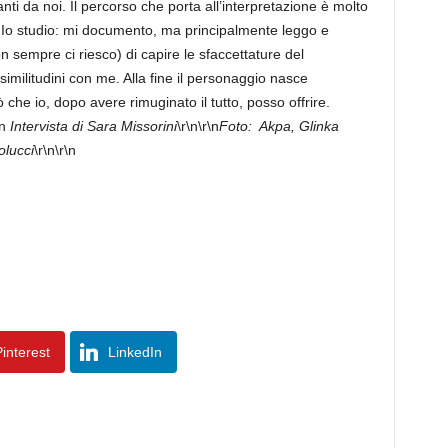
tanti da noi. Il percorso che porta all’interpretazione è molto
. Io studio: mi documento, ma principalmente leggo e
n sempre ci riesco) di capire le sfaccettature del
similitudini con me. Alla fine il personaggio nasce
iò che io, dopo avere rimuginato il tutto, posso offrire.
n
Intervista di Sara Missorini
\r\n\r\n
Foto: Akpa, Glinka
olucci
\r\n\r\n
interest
LinkedIn