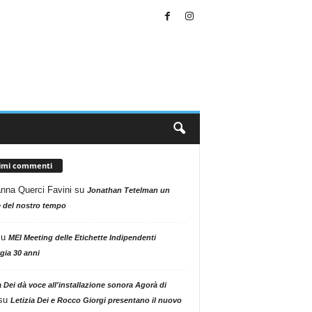
timi commenti
nna Querci Favini
su
Jonathan Tetelman un
 del nostro tempo
su
MEI Meeting delle Etichette Indipendenti
gia 30 anni
a Dei dà voce all'installazione sonora Agorà di
su
Letizia Dei e Rocco Giorgi presentano il nuovo