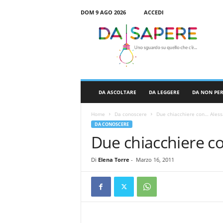
DOM 9 AGO 2026
ACCEDI
D
a
S
a
p
e
r
DA ASCOLTARE
DA LEGGERE
DA NON PE
e
Home
Da conoscere
Due chiacchiere con… Aless
DA CONOSCERE
Due chiacchiere c
Di
Elena Torre
-
Marzo 16, 2011