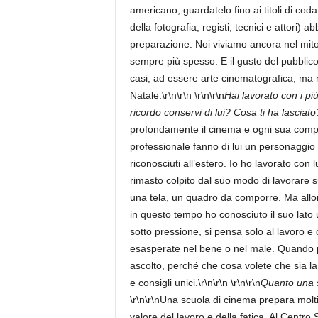
americano, guardatelo fino ai titoli di coda
della fotografia, registi, tecnici e attori)
preparazione. Noi viviamo ancora nel mito
sempre più spesso. E il gusto del pubblico
casi, ad essere arte cinematografica, ma n
Natale.\r\n\r\n \r\n\r\n
Hai lavorato con i p
ricordo conservi di lui? Cosa ti ha lasciato
profondamente il cinema e ogni sua compon
professionale fanno di lui un personaggio un
riconosciuti all’estero. Io ho lavorato con 
rimasto colpito dal suo modo di lavorare 
una tela, un quadro da comporre. Ma allor
in questo tempo ho conosciuto il suo lat
sotto pressione, si pensa solo al lavoro e c
esasperate nel bene o nel male. Quando pos
ascolto, perché che cosa volete che sia la 
e consigli unici.\r\n\r\n \r\n\r\n
Quanto una s
\r\n\r\nUna scuola di cinema prepara moltis
valore del lavoro e della fatica. Al Centr