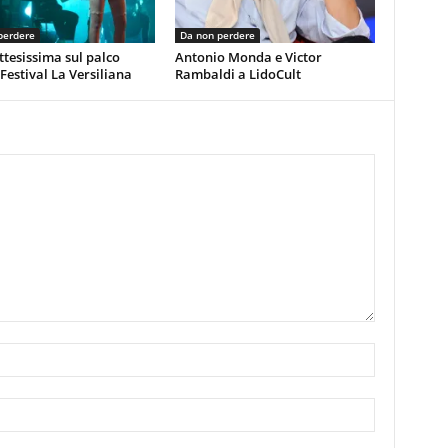
perdere
Da non perdere
ttesissima sul palco
Antonio Monda e Victor
 Festival La Versiliana
Rambaldi a LidoCult