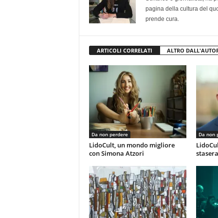
pagina della cultura del qu
prende cura.
ARTICOLI CORRELATI
ALTRO DALL'AUTO
Da non perdere
Da non 
LidoCult, un mondo migliore
LidoCul
con Simona Atzori
stasera