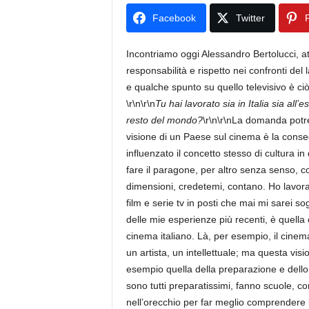
Facebook
Twitter
P
Incontriamo oggi Alessandro Bertolucci, at
responsabilità e rispetto nei confronti d
e qualche spunto su quello televisivo è ci
\r\n\r\n
Tu hai lavorato sia in Italia sia all’e
resto del mondo?
\r\n\r\nLa domanda potre
visione di un Paese sul cinema è la conseg
influenzato il concetto stesso di cultura i
fare il paragone, per altro senza senso, c
dimensioni, credetemi, contano. Ho lavora
film e serie tv in posti che mai mi sarei s
delle mie esperienze più recenti, è quella 
cinema italiano. Là, per esempio, il cinema 
un artista, un intellettuale; ma questa vis
esempio quella della preparazione e dello st
sono tutti preparatissimi, fanno scuole, 
nell’orecchio per far meglio comprendere l