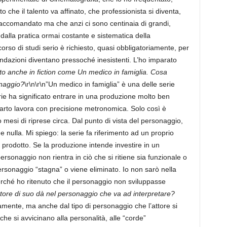
to che il talento va affinato, che professionista si diventa,
accomandato ma che anzi ci sono centinaia di grandi,
i dalla pratica ormai costante e sistematica della
so di studi serio è richiesto, quasi obbligatoriamente, per
dazioni diventano pressoché inesistenti. L’ho imparato
to anche in fiction come Un medico in famiglia. Cosa
onaggio?
\r\n\r\n”Un medico in famiglia” è una delle serie
erie ha significato entrare in una produzione molto ben
eparto lavora con precisione metronomica. Solo così è
o mesi di riprese circa. Dal punto di vista del personaggio,
nulla. Mi spiego: la serie fa riferimento ad un proprio
 prodotto. Se la produzione intende investire in un
rsonaggio non rientra in ciò che si ritiene sia funzionale o
personaggio “stagna” o viene eliminato. Io non sarò nella
erché ho ritenuto che il personaggio non sviluppasse
ttore di suo dà nel personaggio che va ad interpretare?
iamente, ma anche dal tipo di personaggio che l’attore si
he si avvicinano alla personalità, alle “corde”