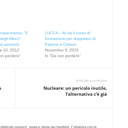
uropacinema, “Il
LUCCA – Al via il corso di
egli Alberi”
formazione per doppiatori di
a assoluta
Experia e Celsius
e 10, 2012
Novembre 9, 2015
on perdere"
In "Da non perdere"
Articolo successivo
o
Nucleare: un pericolo inutile,
l’alternativa c’è già
 pubblicato romanzi, saggi e storie per bambini. Collabora con la