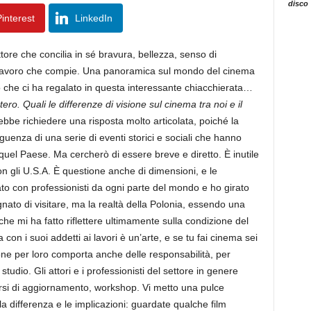
disco
interest
LinkedIn
tore che concilia in sé bravura, bellezza, senso di
el lavoro che compie. Una panoramica sul mondo del cinema
ò che ci ha regalato in questa interessante chiacchierata…
stero. Quali le differenze di visione sul cinema tra noi e il
bbe richiedere una risposta molto articolata, poiché la
uenza di una serie di eventi storici e sociali che hanno
n quel Paese. Ma cercherò di essere breve e diretto. È inutile
on gli U.S.A. È questione anche di dimensioni, e le
to con professionisti da ogni parte del mondo e ho girato
ognato di visitare, ma la realtà della Polonia, essendo una
che mi ha fatto riflettere ultimamente sulla condizione del
con i suoi addetti ai lavori è un’arte, e se tu fai cinema sei
ione per loro comporta anche delle responsabilità, per
udio. Gli attori e i professionisti del settore in genere
corsi di aggiornamento, workshop. Vi metto una pulce
a differenza e le implicazioni: guardate qualche film