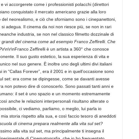
 e vi accorgerete come i professionisti polacchi (direttori
 abbiano conquistato il mercato americano grazie alla loro
 del neorealismo, e ciò che sforniamo sono i cinepanettoni,
 si adegua. Il cinema da noi non riesce più, se non in rari
eanche industria, se non nel classico filmetto dozzinale di
iù grandi del cinema come ad esempio Franco Zeffirelli. Che
?
\r\n\r\nFranco Zeffirelli è un artista a 360° che conosce
ente. Il suo gusto estetico, la sua esperienza di vita e
ico nel suo genere. È inoltre uno degli ultimi divi italiani
lui in “Callas Forever”, era il 2001 e in quell’occasione sono
sul set: era come se dipingesse, come se davanti avesse
a non potevo dire di conoscerlo. Sono passati tanti anni e
o umano: il set è uno spazio e un momento estremamente
osì anche le relazioni interpersonali risultano alterate o
sibile, ci vediamo, parliamo, o meglio, lui parla io
mia storia rispetto alla sua, e così faccio tesoro di aneddoti
cuola di cinema prepara realmente alla vita sul set?
simo alla vita sul set, ma principalmente ti insegna il
o Sperimentale di Cinematografia, che io ho frequentato,