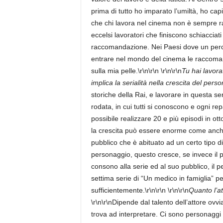
prima di tutto ho imparato l’umiltà, ho capi
che chi lavora nel cinema non è sempre r
eccelsi lavoratori che finiscono schiacciat
raccomandazione. Nei Paesi dove un percor
entrare nel mondo del cinema le raccoman
sulla mia pelle.\r\n\r\n \r\n\r\n
Tu hai lavora
implica la serialità nella crescita del pers
storiche della Rai, e lavorare in questa s
rodata, in cui tutti si conoscono e ogni r
possibile realizzare 20 e più episodi in ott
la crescita può essere enorme come anche 
pubblico che è abituato ad un certo tipo di
personaggio, questo cresce, se invece il pe
consono alla serie ed al suo pubblico, il 
settima serie di “Un medico in famiglia” p
sufficientemente.\r\n\r\n \r\n\r\n
Quanto l’a
\r\n\r\nDipende dal talento dell’attore ovv
trova ad interpretare. Ci sono personaggi c