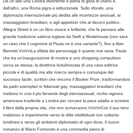
Da un lato una Londra divertente e piena di gioia di vivere e,
dall’altro, una Roma pigra e istituzionale. Sullo sfondo, una
diplomazia internazionale più dedita alle incertezze sessuali, ai
massaggiatori brasiliani, e agli appetizer che al decoro politico.
Allegra Street è un un libro vivace e brillante, che fa pensare alla
grande tradizione satirica inglese da Swift a Wodehouse (non sarà
un caso che il cognome di Paula ne è una variante?), fino a Alan
Bennett.\r\n\r\nLa sfilata dei personaggi è quanto mai varia: Paula
che tra un’inaugurazione di mostra e uno shopping compulsivo
cerca se stessa; la direttrice botulinizzata di una casa editrice
piccola e di qualità ma alla ricerca sempre e comunque del
successo facile; scrittori che vincono il Booker Prize, trasformandosi
da padri esemplari in fidanzati gay, massaggiatori brasiliani che
mettono in crisi il più fervente degli eterosessuali, ricche signore
americane trasferite a Londra per cercare la pace adatta a scrivere
il libro della propria vita, che non scriveranno.\r\n\r\nCon il suo tono
malizioso e impertinente verso le élite intellettuali non soltanto
londinesi e verso gli ambienti diplomatici di ogni dove, il nuovo
romanzo di Mario Fortunato è una commedia piena di