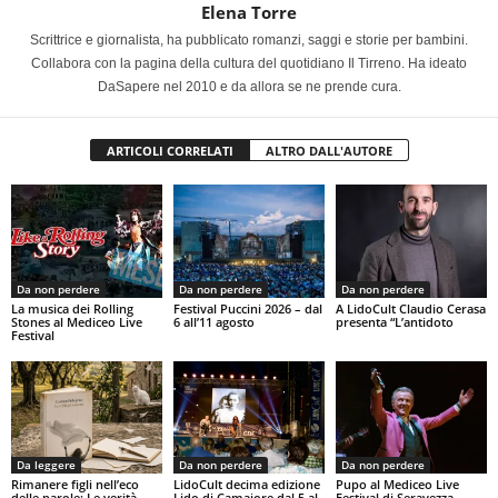
Elena Torre
Scrittrice e giornalista, ha pubblicato romanzi, saggi e storie per bambini.
Collabora con la pagina della cultura del quotidiano Il Tirreno. Ha ideato
DaSapere nel 2010 e da allora se ne prende cura.
ARTICOLI CORRELATI
ALTRO DALL'AUTORE
Da non perdere
Da non perdere
Da non perdere
La musica dei Rolling
Festival Puccini 2026 – dal
A LidoCult Claudio Cerasa
Stones al Mediceo Live
6 all’11 agosto
presenta “L’antidoto
Festival
Da leggere
Da non perdere
Da non perdere
Rimanere figli nell’eco
LidoCult decima edizione
Pupo al Mediceo Live
delle parole: Le verità
Lido di Camaiore dal 5 al
Festival di Seravezza