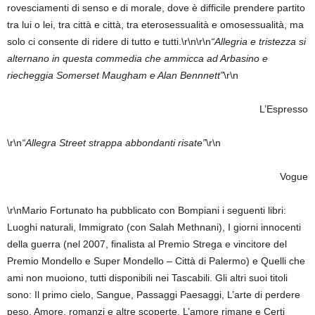
rovesciamenti di senso e di morale, dove è difficile prendere partito
tra lui o lei, tra città e città, tra eterosessualità e omosessualità, ma
solo ci consente di ridere di tutto e tutti.\r\n\r\n
“Allegria e tristezza si
alternano in questa commedia che ammicca ad Arbasino e
riecheggia Somerset Maugham e Alan Bennnett”
\r\n
L’Espresso
\r\n
“Allegra Street strappa abbondanti risate”
\r\n
Vogue
\r\nMario Fortunato ha pubblicato con Bompiani i seguenti libri:
Luoghi naturali, Immigrato (con Salah Methnani), I giorni innocenti
della guerra (nel 2007, finalista al Premio Strega e vincitore del
Premio Mondello e Super Mondello – Città di Palermo) e Quelli che
ami non muoiono, tutti disponibili nei Tascabili. Gli altri suoi titoli
sono: Il primo cielo, Sangue, Passaggi Paesaggi, L’arte di perdere
peso, Amore, romanzi e altre scoperte, L’amore rimane e Certi