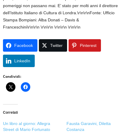
pomeriggi non passano mai. E’ stato per molti anni il direttore
dell’Istituto Italiano di Cultura di Londra.\r\n\r\nFonte: Ufficio
Stampa Bompiani: Alba Donati – Davis &
Franceschini\r\n\r\n \r\n\r\n \r\n\r\n \r\n\r\n
Facebook
Twitter
Pinterest
LinkedIn
Condividi:
Correlati
Un libro al giorno: Allegra
Fausta Garavini, Diletta
Street di Mario Fortunato
Costanza