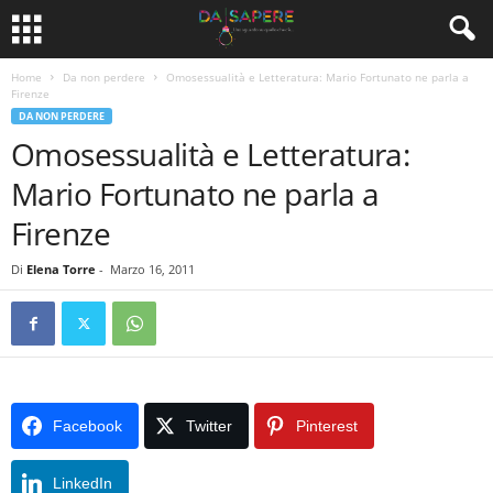
Home
Da non perdere
Omosessualità e Letteratura: Mario Fortunato ne parla a
Firenze
DA NON PERDERE
Omosessualità e Letteratura:
Mario Fortunato ne parla a
Firenze
Di
Elena Torre
-
Marzo 16, 2011
Facebook
Twitter
Pinterest
LinkedIn