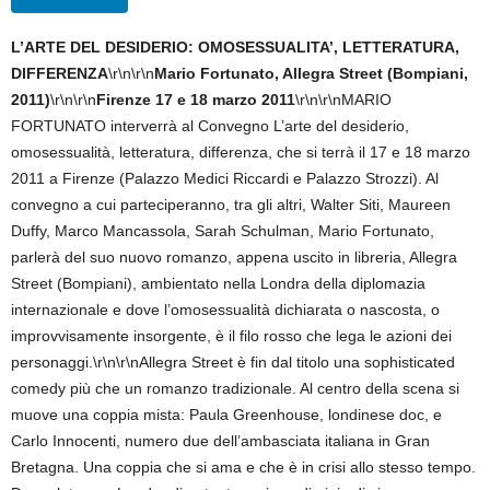
L’ARTE DEL DESIDERIO: OMOSESSUALITA’, LETTERATURA,
DIFFERENZA
\r\n\r\n
Mario Fortunato, Allegra Street (Bompiani,
2011)
\r\n\r\n
Firenze 17 e 18 marzo 2011
\r\n\r\nMARIO
FORTUNATO interverrà al Convegno L’arte del desiderio,
omosessualità, letteratura, differenza, che si terrà il 17 e 18 marzo
2011 a Firenze (Palazzo Medici Riccardi e Palazzo Strozzi). Al
convegno a cui parteciperanno, tra gli altri, Walter Siti, Maureen
Duffy, Marco Mancassola, Sarah Schulman, Mario Fortunato,
parlerà del suo nuovo romanzo, appena uscito in libreria, Allegra
Street (Bompiani), ambientato nella Londra della diplomazia
internazionale e dove l’omosessualità dichiarata o nascosta, o
improvvisamente insorgente, è il filo rosso che lega le azioni dei
personaggi.\r\n\r\nAllegra Street è fin dal titolo una sophisticated
comedy più che un romanzo tradizionale. Al centro della scena si
muove una coppia mista: Paula Greenhouse, londinese doc, e
Carlo Innocenti, numero due dell’ambasciata italiana in Gran
Bretagna. Una coppia che si ama e che è in crisi allo stesso tempo.