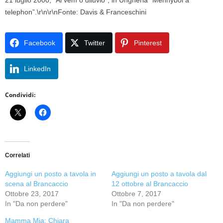
21 luglio 2000, “Ai vem o diluvio”; in Ungheria “Mennybol a
telephon”.\r\n\r\nFonte: Davis & Franceschini
Facebook
Twitter
Pinterest
LinkedIn
Condividi:
Correlati
Aggiungi un posto a tavola in
Aggiungi un posto a tavola dal
scena al Brancaccio
12 ottobre al Brancaccio
Ottobre 23, 2017
Ottobre 7, 2017
In "Da non perdere"
In "Da non perdere"
Mamma Mia: Chiara