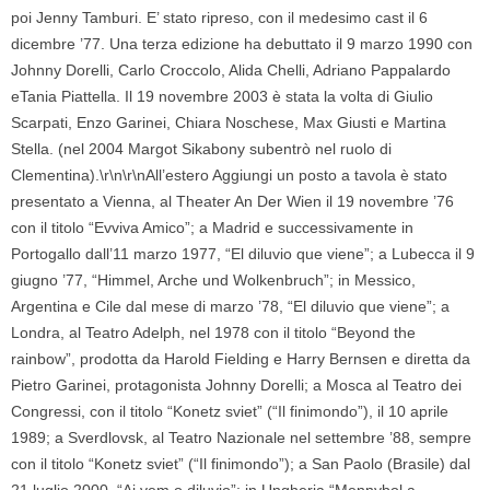
poi Jenny Tamburi. E’ stato ripreso, con il medesimo cast il 6
dicembre ’77. Una terza edizione ha debuttato il 9 marzo 1990 con
Johnny Dorelli, Carlo Croccolo, Alida Chelli, Adriano Pappalardo
eTania Piattella. Il 19 novembre 2003 è stata la volta di Giulio
Scarpati, Enzo Garinei, Chiara Noschese, Max Giusti e Martina
Stella. (nel 2004 Margot Sikabony subentrò nel ruolo di
Clementina).\r\n\r\nAll’estero Aggiungi un posto a tavola è stato
presentato a Vienna, al Theater An Der Wien il 19 novembre ’76
con il titolo “Evviva Amico”; a Madrid e successivamente in
Portogallo dall’11 marzo 1977, “El diluvio que viene”; a Lubecca il 9
giugno ’77, “Himmel, Arche und Wolkenbruch”; in Messico,
Argentina e Cile dal mese di marzo ’78, “El diluvio que viene”; a
Londra, al Teatro Adelph, nel 1978 con il titolo “Beyond the
rainbow”, prodotta da Harold Fielding e Harry Bernsen e diretta da
Pietro Garinei, protagonista Johnny Dorelli; a Mosca al Teatro dei
Congressi, con il titolo “Konetz sviet” (“Il finimondo”), il 10 aprile
1989; a Sverdlovsk, al Teatro Nazionale nel settembre ’88, sempre
con il titolo “Konetz sviet” (“Il finimondo”); a San Paolo (Brasile) dal