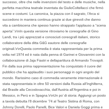
successo, oltre che nelle invenzioni del testo e delle musiche, nella
perfetta macchina teatrale inventata da GiulioColtellacci che firmò
scene e costumi. La canonica, la piazza con il sagrato, l’Arca si
succedono in maniera continua grazie ai due girevoli che danno
vita a cambiscena che spesso hanno strappato l’applauso a “scena
aperta”.\r\nIn questa versione ritroviamo le coreografie di Gino
Landi, tra i più apprezzati e conosciuti coreografi italiani, storico
collaboratore della ditta G&G eautore delle coreografie
originali.\r\nQuesta commedia è stata rappresentata per la prima
volta nel 1974 ed è nata dalla penna di Garinei e Giovannini con la
collaborazione di Jaja Fiastri e dellapartitura di Armando Trovajoli.
Fin dalla sua prima rappresentazione ha conquistato il cuore del
pubblico che ha applaudito i suoi personaggi in ogni angolo del
mondo. Rarissimo caso di commedia veramente internazionale è
stata rappresentata in oltre 50 versioni dalla Russia all’Inghilterra,
dal Brasile alla Cecoslovacchia, dall’Austria all’Argentina e poi in
Messico, in Perù e in Spagna.\r\nUn po’ di storia: Aggiungi un posto
a tavola debutta l’8 dicembre ’74 al Teatro Sistina di Roma, con
Johnny Dorelli, Paolo Panelli, Bice Valori e Daniela Goggi prima e