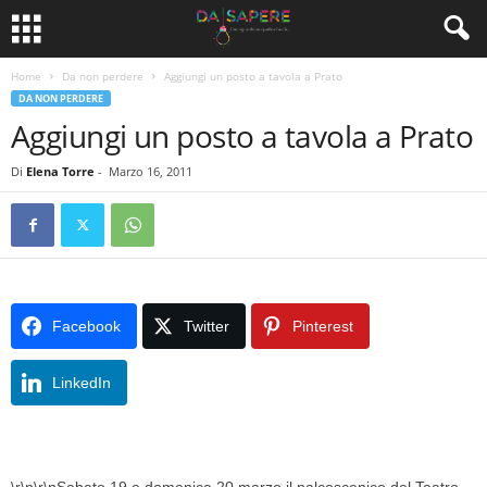
Home
Da non perdere
Aggiungi un posto a tavola a Prato
DA NON PERDERE
Aggiungi un posto a tavola a Prato
Di
Elena Torre
-
Marzo 16, 2011
Facebook
Twitter
Pinterest
LinkedIn