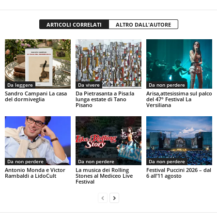
ARTICOLI CORRELATI
ALTRO DALL'AUTORE
Da leggere
Da vivere
Da non perdere
Sandro Campani La casa
Da Pietrasanta a Pisa:la
Arisa,attesissima sul palco
del dormiveglia
lunga estate di Tano
del 47° Festival La
Pisano
Versiliana
Da non perdere
Da non perdere
Da non perdere
Antonio Monda e Victor
La musica dei Rolling
Festival Puccini 2026 – dal
Rambaldi a LidoCult
Stones al Mediceo Live
6 all’11 agosto
Festival