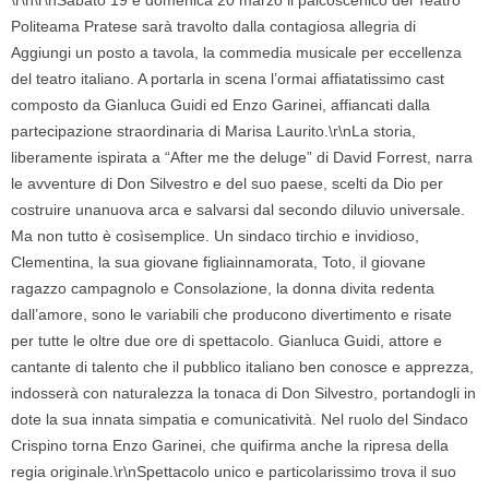
\r\n\r\nSabato 19 e domenica 20 marzo il palcoscenico del Teatro
Politeama Pratese sarà travolto dalla contagiosa allegria di
Aggiungi un posto a tavola, la commedia musicale per eccellenza
del teatro italiano. A portarla in scena l’ormai affiatatissimo cast
composto da Gianluca Guidi ed Enzo Garinei, affiancati dalla
partecipazione straordinaria di Marisa Laurito.\r\nLa storia,
liberamente ispirata a “After me the deluge” di David Forrest, narra
le avventure di Don Silvestro e del suo paese, scelti da Dio per
costruire unanuova arca e salvarsi dal secondo diluvio universale.
Ma non tutto è cosìsemplice. Un sindaco tirchio e invidioso,
Clementina, la sua giovane figliainnamorata, Toto, il giovane
ragazzo campagnolo e Consolazione, la donna divita redenta
dall’amore, sono le variabili che producono divertimento e risate
per tutte le oltre due ore di spettacolo. Gianluca Guidi, attore e
cantante di talento che il pubblico italiano ben conosce e apprezza,
indosserà con naturalezza la tonaca di Don Silvestro, portandogli in
dote la sua innata simpatia e comunicatività. Nel ruolo del Sindaco
Crispino torna Enzo Garinei, che quifirma anche la ripresa della
regia originale.\r\nSpettacolo unico e particolarissimo trova il suo