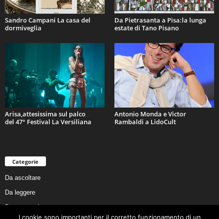
Sandro Campani La casa del
Da Pietrasanta a Pisa:la lunga
dormiveglia
estate di Tano Pisano
Arisa,attesissima sul palco
Antonio Monda e Victor
del 47° Festival La Versiliana
Rambaldi a LidoCult
Categorie
Da ascoltare
Da leggere
Da non perdere
I cookie sono importanti per il corretto funzionamento di un