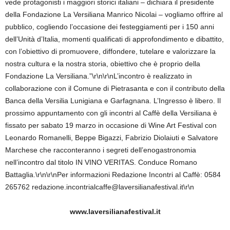
vede protagonisti i maggiori storici italiani – dichiara il presidente
della Fondazione La Versiliana Manrico Nicolai – vogliamo offrire al
pubblico, cogliendo l’occasione dei festeggiamenti per i 150 anni
dell’Unità d’Italia, momenti qualificati di approfondimento e dibattito,
con l’obiettivo di promuovere, diffondere, tutelare e valorizzare la
nostra cultura e la nostra storia, obiettivo che è proprio della
Fondazione La Versiliana.”\r\n\r\nL’incontro è realizzato in
collaborazione con il Comune di Pietrasanta e con il contributo della
Banca della Versilia Lunigiana e Garfagnana. L’Ingresso è libero. Il
prossimo appuntamento con gli incontri al Caffè della Versiliana è
fissato per sabato 19 marzo in occasione di Wine Art Festival con
Leonardo Romanelli, Beppe Bigazzi, Fabrizio Diolaiuti e Salvatore
Marchese che racconteranno i segreti dell’enogastronomia
nell’incontro dal titolo IN VINO VERITAS. Conduce Romano
Battaglia.\r\n\r\nPer informazioni Redazione Incontri al Caffè: 0584
265762 redazione.incontrialcaffe@laversilianafestival.it\r\n
www.laversilianafestival.it