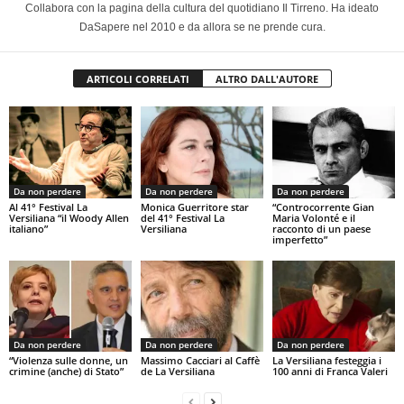
Collabora con la pagina della cultura del quotidiano Il Tirreno. Ha ideato
DaSapere nel 2010 e da allora se ne prende cura.
ARTICOLI CORRELATI
ALTRO DALL'AUTORE
Da non perdere
Da non perdere
Da non perdere
Al 41° Festival La
Monica Guerritore star
“Controcorrente Gian
Versiliana “il Woody Allen
del 41° Festival La
Maria Volonté e il
italiano”
Versiliana
racconto di un paese
imperfetto”
Da non perdere
Da non perdere
Da non perdere
“Violenza sulle donne, un
Massimo Cacciari al Caffè
La Versiliana festeggia i
crimine (anche) di Stato”
de La Versiliana
100 anni di Franca Valeri