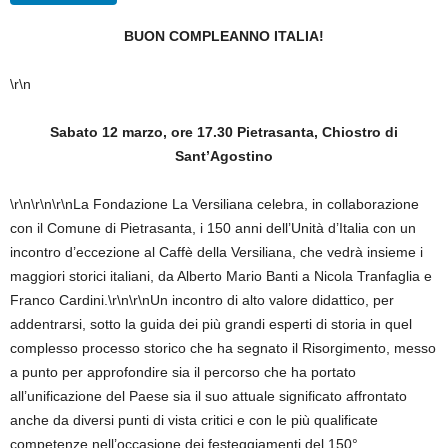
BUON COMPLEANNO ITALIA!
\r\n
Sabato 12 marzo, ore 17.30 Pietrasanta, Chiostro di
Sant’Agostino
\r\n\r\n\r\nLa Fondazione La Versiliana celebra, in collaborazione
con il Comune di Pietrasanta, i 150 anni dell’Unità d’Italia con un
incontro d’eccezione al Caffè della Versiliana, che vedrà insieme i
maggiori storici italiani, da Alberto Mario Banti a Nicola Tranfaglia e
Franco Cardini.\r\n\r\nUn incontro di alto valore didattico, per
addentrarsi, sotto la guida dei più grandi esperti di storia in quel
complesso processo storico che ha segnato il Risorgimento, messo
a punto per approfondire sia il percorso che ha portato
all’unificazione del Paese sia il suo attuale significato affrontato
anche da diversi punti di vista critici e con le più qualificate
competenze nell’occasione dei festeggiamenti del 150°