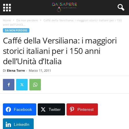
Home
Da non perdere
Caffé della Versiliana: i maggiori storici italiani per i 150
anni dell’Unità...
DA NON PERDERE
Caffé della Versiliana: i maggiori
storici italiani per i 150 anni
dell’Unità d’Italia
Di
Elena Torre
-
Marzo 11, 2011
Facebook
Twitter
Pinterest
LinkedIn