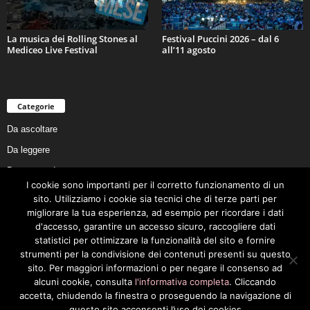
La musica dei Rolling Stones al
Festival Puccini 2026 – dal 6
Mediceo Live Festival
all’11 agosto
Categorie
Da ascoltare
Da leggere
Da non perdere
I cookie sono importanti per il corretto funzionamento di un
Da conoscere
sito. Utilizziamo i cookie sia tecnici che di terze parti per
Da preservare
migliorare la tua esperienza, ad esempio per ricordare i dati
d'accesso, garantire un accesso sicuro, raccogliere dati
Da vivere
statistici per ottimizzare la funzionalità del sito e fornire
Cookie Policy
strumenti per la condivisione dei contenuti presenti su questo
sito. Per maggiori informazioni o per negare il consenso ad
alcuni cookie, consulta
l'informativa completa
. Cliccando
accetta, chiudendo la finestra o proseguendo la navigazione di
questo sito acconsenti l’uso dei cookies