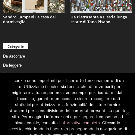
Sandro Campani La casa del
Da Pietrasanta a Pisa:la lunga
dormiveglia
estate di Tano Pisano
Categorie
Da ascoltare
Da leggere
Da non perdere
I cookie sono importanti per il corretto funzionamento di un
Da conoscere
sito. Utilizziamo i cookie sia tecnici che di terze parti per
Da preservare
migliorare la tua esperienza, ad esempio per ricordare i dati
d'accesso, garantire un accesso sicuro, raccogliere dati
Da vivere
statistici per ottimizzare la funzionalità del sito e fornire
Cookie Policy
strumenti per la condivisione dei contenuti presenti su questo
sito. Per maggiori informazioni o per negare il consenso ad
alcuni cookie, consulta
l'informativa completa
. Cliccando
accetta, chiudendo la finestra o proseguendo la navigazione di
questo sito acconsenti l’uso dei cookies