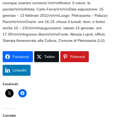
ovunque unanimi consensi.\r\n\r\nMostra: Il colore, la
parola\r\n\r\nArtista: Carlo Ferrari\r\n\r\nDate esposizione: 15
gennaio – 13 febbraio 2011\r\n\r\nLuogo: Pietrasanta – Palazzo
Panichi\r\n\r\nOrario: ore 16-19, chiuso il lunedì; dom. e festivi
anche 10 – 13\r\n\r\nInaugurazione: sabato 15 gennaio, ore
17.30\r\n\r\nIngresso libero\r\n\r\nFonte: Alessia Lupoli, Ufficio
Stampa Assessorato alla Cultura, Comune di Pietrasanta (LU)
Facebook
Twitter
Pinterest
LinkedIn
Condividi:
Correlati