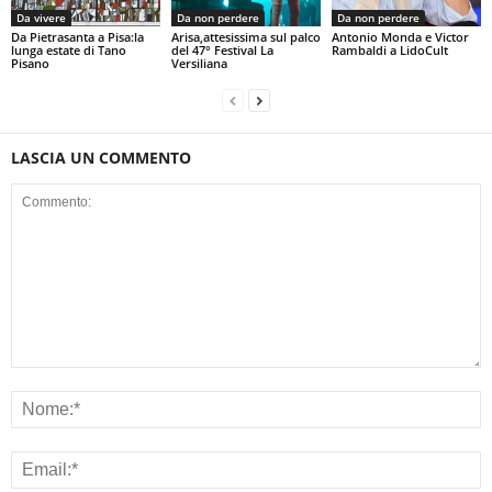
Da vivere
Da non perdere
Da non perdere
Da Pietrasanta a Pisa:la
Arisa,attesissima sul palco
Antonio Monda e Victor
lunga estate di Tano
del 47° Festival La
Rambaldi a LidoCult
Pisano
Versiliana
LASCIA UN COMMENTO