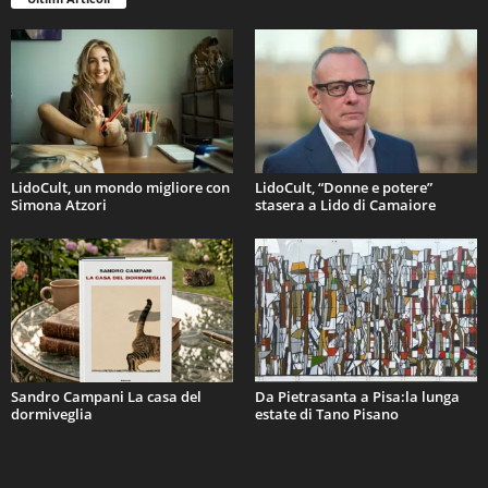
LidoCult, un mondo migliore con
LidoCult, “Donne e potere”
Simona Atzori
stasera a Lido di Camaiore
Sandro Campani La casa del
Da Pietrasanta a Pisa:la lunga
dormiveglia
estate di Tano Pisano