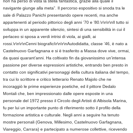
non ha perso di vista la stella fantastica, grazie alla quale il
navigante giunge alla meta”. Il percorso espositivo si snoda tra le
sale di Palazzo Panichi presentando opere recenti, ma anche
appartenenti al periodo pittorico degli anni ’70 e ’80.\r\n\r\nIl tutto si
sviluppa in un apparente silenzio, sintesi di una sensibilità in cui il
perlaceo si sposa a verdi intrisi di viola, ai gialli, ai
rossi.\r\n\r\nCenni biografici\r\n\r\nAutodidatta, classe ’46, è nato a
Castelnuovo Garfagnana e si è trasferito a Massa dove vive, ormai,
da quasi quarant’anni. Ha coltivato fin da giovanissimo un’intensa
passione per diverse espressioni artistiche, entrando ben presto in
contatto con significativi personaggi della cultura italiana del tempo,
tra cui lo scrittore e critico letterario Renato Majolo che ne
incoraggiò le prime esperienze poetiche, ed il pittore Dedalo
Montali che, ben impressionato dalle opere esposte in una
personale del 1972 presso il Circolo degli Artisti di Albisola Marina,
fu per lui un importante punto di riferimento sotto il profilo della
formazione artistica e culturale. Negli anni a seguire ha tenuto
mostre personali (Genova, Millesimo, Castelnuovo Garfagnana,
Viareggio, Carrara) e partecipato a numerose collettive, ricevendo