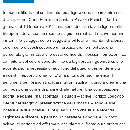
Immagini filtrate dal sentimento, una figurazione che incontra esiti
di astrazione. Carlo Ferrari presenta a Palazzo Panichi, dal 15
gennaio al 13 febbraio 2011, una serie di oli su tavola lignea, oltre
60 opere, della sua più recente stagione creativa. Le cave apuane,
i marmi, le spiagge, sono i soggetti prediletti, ammantati di silenzi. I
colori sono disposti secondo un preciso ordine mentale, una
personale grammatica che descrive ricordi, riflessioni, emozioni. Le
campiture del colore sono definite da tagli precisi, geometrici, che
accentuano la necessità di equilibrio del quadro per rendere più
evidenti i rapporti cromatici. E’ una pittura densa, materica. I
sentimenti sembrano stratificarsi gli uni sugli altri, sino a creare una
composizione corale di piani e di sfumature. Una composizione
sobria, elegante, mai scontata. “I quadri – scrive il critico Lodovico
Gierut nel saggio di presentazione della mostra – sono le sue
poesie e le sue poesie i suoi quadri. Ecco che la sua vicenda
ragionata e sincera, e persino un carattere signorile e un poco
schivo, ci portano ad affermare che siamo di fronte a un artista che