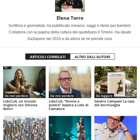
Elena Torre
Scrittrice e giornalista, ha pubblicato romanzi, saggi e storie per bambini.
Collabora con la pagina della cultura del quotidiano Il Tirreno. Ha ideato
DaSapere nel 2010 e da allora se ne prende cura.
ARTICOLI CORRELATI
ALTRO DALL'AUTORE
Da non perdere
Da non perdere
Da leggere
LidoCult, un mondo
LidoCult, “Donne e
Sandro Campani La casa
migliore con Simona
potere” stasera a Lido di
del dormiveglia
Atzori
Camaiore