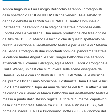
Ambra Angiolini e Pier Giorgio Bellocchio saranno i protagonisti
dello spettacolo I PUGNI IN TASCA che venerdì 14 e sabato 15
gennaio debutta in PRIMA NAZIONALE al Teatro Comunale di
Pietrasanta, nell’ambito della stagione teatrale promossa dalla
Fondazione La Versiliana. Una nuova produzione che trae origine
dal film del 1965 di Marco Bellocchio che di questo spettacolo ha
curato la riduzione e l’adattamento teatrale per la regia di Stefania
de Santis. Protagonisti due importanti nomi del panorama teatrale,
la celebre Ambra Angiolini e Pier Giorgio Bellocchio che saranno
affiancati da Giovanni Calcagno, Aglaia Mora, Fabrizio Rongione e
Giulia Weber, un cast che si muoverà sulle scene disegnate da
Daniele Spisa e con i costumi di GIORGIO ARMANI e le musiche
del premio Oscar Ennio Morricone. Costumista Daria Calvelli e luci
Loic Hamelin\r\n\r\nDopo 44 anni dall’uscita del film, si affaccia sul
palcoscenico il lavoro di Marco Bellocchio nell’adattamento teatrale
messo a punto dallo stesso regista, autore di numerosi capolavori
della cinematografia italiana tra cui La Cina è Vicina (1967), Nel
nome del padre (1971) e Buongiorno, notte (2003) e vincitore del