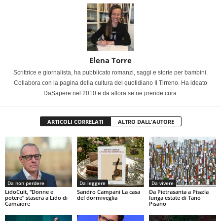
Elena Torre
Scrittrice e giornalista, ha pubblicato romanzi, saggi e storie per bambini.
Collabora con la pagina della cultura del quotidiano Il Tirreno. Ha ideato
DaSapere nel 2010 e da allora se ne prende cura.
ARTICOLI CORRELATI
ALTRO DALL'AUTORE
Da non perdere
Da leggere
Da vivere
LidoCult, “Donne e
Sandro Campani La casa
Da Pietrasanta a Pisa:la
potere” stasera a Lido di
del dormiveglia
lunga estate di Tano
Camaiore
Pisano