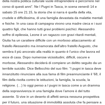
della nostra politica culturale vuole intraprendere e percorrere nel
corso di questi anni”. Ne I Pugni in Tasca, in scena venerdì 14 e
sabato 15 ore 21.15, la storia che si narra è quella della vita,
crudele e difficilissima, di una famiglia devastata da malattie mentali
e fisiche. In una casa di campagna vivono una madre cieca e i suoi
quattro figli, che hanno tutti gravi problemi psichici: Alessandro
soffre di epilessia, Leone è un ragazzo con gravi ritardi mentali,
Giulia ha un carattere difficile con un morboso attaccamento al
fratello Alessandro ma innamorata dell’altro fratello Augusto, che
sembra il più ancorato alla realtà in quanto è l’unico che lavora ed
esce di casa. Dopo numerose vicissitudini, difficili, oscure e
morbose, Alessandro deciderà di compiere un delitto seguito da un
terribile suicidio. Dice Bellocchio del suo film: “I pugni in tasca deve
innanzitutto rinunciare alla sua fama di film preannunciante il ’68, il
film della rivolta contro le istituzioni, la famiglia, la scuola, la
religione. (…) Io oggi penso a I pugni in tasca come a un dramma
della sopravvivenza in una famiglia dove l’amore è del tutto
assente. Si vive in un deserto di affetti senza nessuna prospettiva
per il futuro, una situazione di immobilità assoluta che fa pensare a