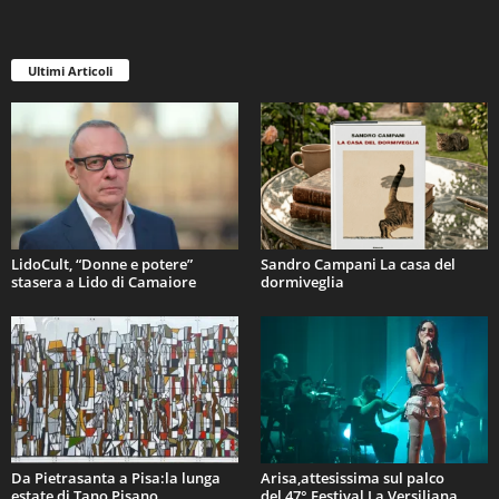
Ultimi Articoli
LidoCult, “Donne e potere”
Sandro Campani La casa del
stasera a Lido di Camaiore
dormiveglia
Da Pietrasanta a Pisa:la lunga
Arisa,attesissima sul palco
estate di Tano Pisano
del 47° Festival La Versiliana