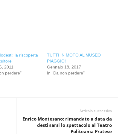
odesti: la riscoperta
TUTTI IN MOTO AL MUSEO
cultore
PIAGGIO!
6, 2011
Gennaio 18, 2017
on perdere"
In "Da non perdere"
Articolo successivo
i
Enrico Montesano: rimandato a data da
destinarsi lo spettacolo al Teatro
Politeama Pratese