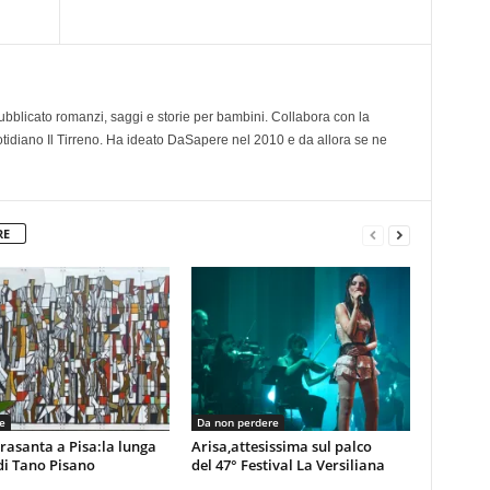
 pubblicato romanzi, saggi e storie per bambini. Collabora con la
otidiano Il Tirreno. Ha ideato DaSapere nel 2010 e da allora se ne
RE
e
Da non perdere
rasanta a Pisa:la lunga
Arisa,attesissima sul palco
di Tano Pisano
del 47° Festival La Versiliana