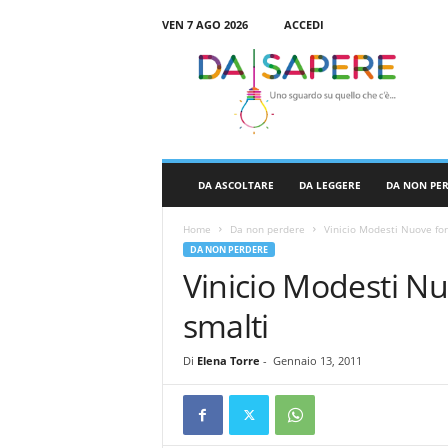
VEN 7 AGO 2026
ACCEDI
D
a
S
a
p
e
r
DA ASCOLTARE
DA LEGGERE
DA NON PE
e
Home
Da non perdere
Vinicio Modesti Nuove for
DA NON PERDERE
Vinicio Modesti Nu
smalti
Di
Elena Torre
-
Gennaio 13, 2011