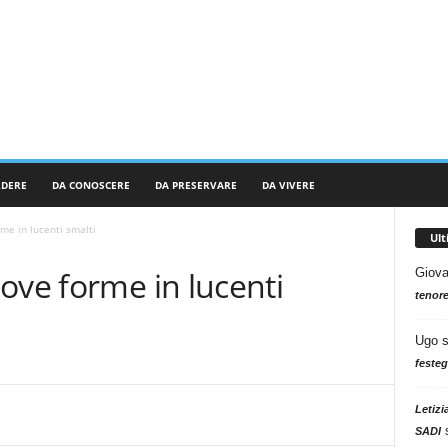
RDERE
DA CONOSCERE
DA PRESERVARE
DA VIVERE
me in lucenti smalti
Ul
ove forme in lucenti
Giova
tenore
Ugo
festeg
Letizi
SADI