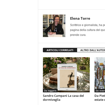
Elena Torre
Scrittrice e giornalista, ha
pagina della cultura del qu
prende cura.
ARTICOLI CORRELATI
ALTRO DALL'AUTO
Da leggere
Da viver
Sandro Campani La casa del
Da Piet
dormiveglia
estate 