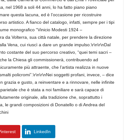
 nel 1968 a soli 44 anni, lo ha fatto piano piano
are questa lacuna, ed è l’occasione per ricostruire
o artistico. A fianco del catalogo, infatti, sempre per i tipi
volume monografico “Vinicio Modesti 1924 –
ra da Volterra, sua città natale, per prendere la direzione
alla Vena, cui riuscì a dare un grande impulso.\r\n\r\nDal
mento costante del suo percorso creativo, “quei temi sacri –
 che la Chiesa gli commissionerà, contribuendo ad
sicuramente più attraente, che l’artista realizza in nuove
malti policromi”.\r\n\r\nNei soggetti profani, invece, – dice
 grazia e gusto, a reinventare e a rinnovare, nelle infinite
 parietale che è stata a noi familiare e sarà capace di
lutamente originale, alla tradizione che, soprattutto i
ia, le grandi composizioni di Donatello o di Andrea del
chini
interest
LinkedIn