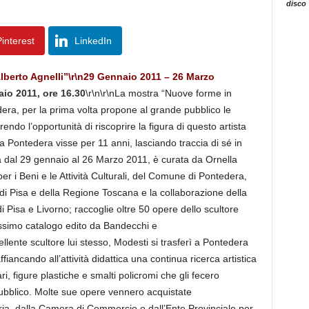
disco
interest
LinkedIn
berto Agnelli”\r\n29 Gennaio 2011 – 26 Marzo
io 2011, ore 16.30
\r\n\r\nLa mostra “Nuove forme in
dera, per la prima volta propone al grande pubblico le
endo l’opportunità di riscoprire la figura di questo artista
Pontedera visse per 11 anni, lasciando traccia di sé in
errà dal 29 gennaio al 26 Marzo 2011, è curata da Ornella
er i Beni e le Attività Culturali, del Comune di Pontedera,
di Pisa e della Regione Toscana e la collaborazione della
Pisa e Livorno; raccoglie oltre 50 opere dello scultore
ssimo catalogo edito da Bandecchi e
ellente scultore lui stesso, Modesti si trasferì a Pontedera
fiancando all’attività didattica una continua ricerca artistica
, figure plastiche e smalti policromi che gli fecero
 pubblico. Molte sue opere vennero acquistate
ria, dalla Camera di Commercio e dall’Ente Provinciale per