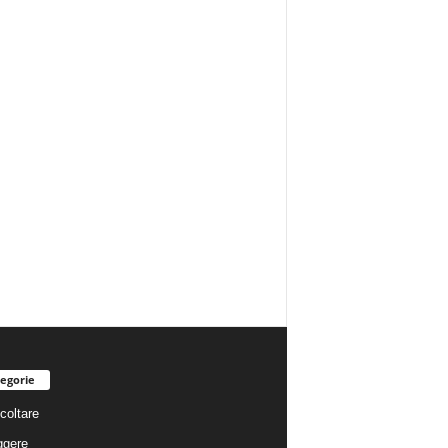
egorie
coltare
ggere