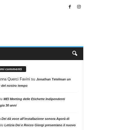
timi commenti
nna Querci Favini
su
Jonathan Tetelman un
 del nostro tempo
su
MEI Meeting delle Etichette Indipendenti
gia 30 anni
a Dei dà voce all'installazione sonora Agorà di
su
Letizia Dei e Rocco Giorgi presentano il nuovo