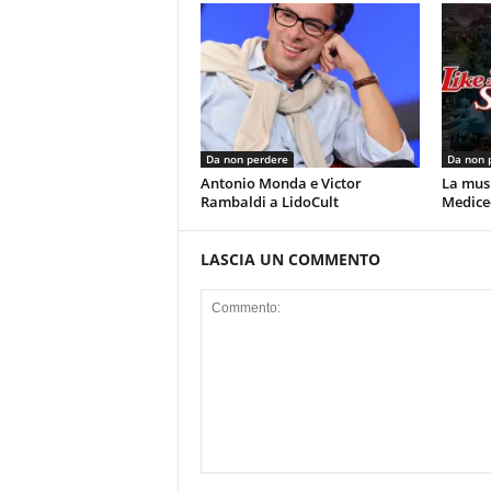
Da non perdere
Da non 
Antonio Monda e Victor
La musi
Rambaldi a LidoCult
Mediceo
LASCIA UN COMMENTO