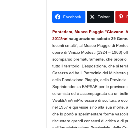
Facebook
Twitter
P
Pontedera, Museo Piaggio “Giovanni Al
2011\r\n
Inaugurazione sabato 29 Genna
lucenti smalti”, al Museo Piaggio di Ponte
opere di Vinicio Modesti (1924 – 1968) offr
scomparso prematuramente, che proprio a 
tutto il territorio. L’esposizione, che si t
Casazza ed ha il Patrocinio del Ministero p
della Fondazione Piaggio, della Provincia 
Soprintendenza BAPSAE per le province di 
ceramista ed è accompagnata da un belli
Vivaldi.\r\n\r\nProfessore di scultura e ecc
nel 1957 e qui visse sino alla sua morte, af
che lo portò a sperimentare forme vascolari
riscuotere grandi consensi di critica e di
dall’Amministrazione Provinciale, dalla Cu