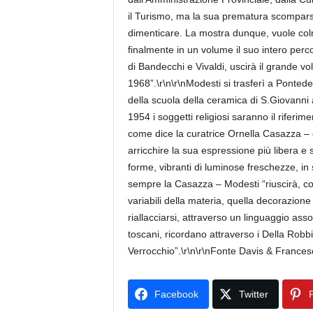
il Turismo, ma la sua prematura scomparsa,
dimenticare. La mostra dunque, vuole colm
finalmente in un volume il suo intero percors
di Bandecchi e Vivaldi, uscirà il grande 
1968”.\r\n\r\nModesti si trasferì a Pontede
della scuola della ceramica di S.Giovanni 
1954 i soggetti religiosi saranno il riferi
come dice la curatrice Ornella Casazza –
arricchire la sua espressione più libera e 
forme, vibranti di luminose freschezze, in s
sempre la Casazza – Modesti “riuscirà, con
variabili della materia, quella decorazione
riallacciarsi, attraverso un linguaggio asso
toscani, ricordano attraverso i Della Robb
Verrocchio”.\r\n\r\nFonte Davis & Frances
Facebook
Twitter
P