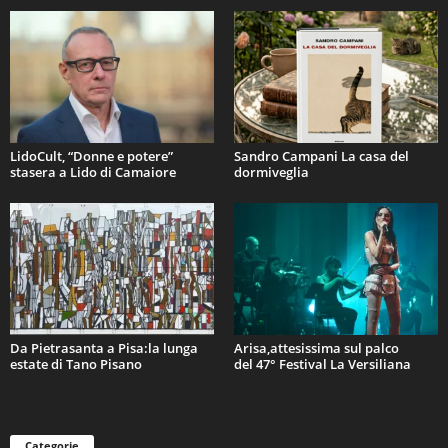
LidoCult, “Donne e potere”
Sandro Campani La casa del
stasera a Lido di Camaiore
dormiveglia
Da Pietrasanta a Pisa:la lunga
Arisa,attesissima sul palco
estate di Tano Pisano
del 47° Festival La Versiliana
Categorie