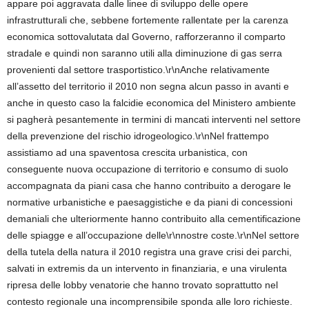
appare poi aggravata dalle linee di sviluppo delle opere
infrastrutturali che, sebbene fortemente rallentate per la carenza
economica sottovalutata dal Governo, rafforzeranno il comparto
stradale e quindi non saranno utili alla diminuzione di gas serra
provenienti dal settore trasportistico.\r\nAnche relativamente
all’assetto del territorio il 2010 non segna alcun passo in avanti e
anche in questo caso la falcidie economica del Ministero ambiente
si pagherà pesantemente in termini di mancati interventi nel settore
della prevenzione del rischio idrogeologico.\r\nNel frattempo
assistiamo ad una spaventosa crescita urbanistica, con
conseguente nuova occupazione di territorio e consumo di suolo
accompagnata da piani casa che hanno contribuito a derogare le
normative urbanistiche e paesaggistiche e da piani di concessioni
demaniali che ulteriormente hanno contribuito alla cementificazione
delle spiagge e all’occupazione delle\r\nnostre coste.\r\nNel settore
della tutela della natura il 2010 registra una grave crisi dei parchi,
salvati in extremis da un intervento in finanziaria, e una virulenta
ripresa delle lobby venatorie che hanno trovato soprattutto nel
contesto regionale una incomprensibile sponda alle loro richieste.