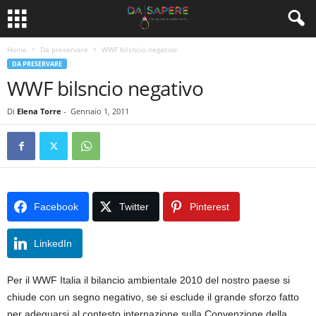
Home
Da preservare
WWF bilsncio negativo
DA PRESERVARE
WWF bilsncio negativo
Di
Elena Torre
-
Gennaio 1, 2011
Facebook
Twitter
Pinterest
LinkedIn
Per il WWF Italia il bilancio ambientale 2010 del nostro paese si
chiude con un segno negativo, se si esclude il grande sforzo fatto
per adeguarsi al contesto internazione sulla Convenzione della