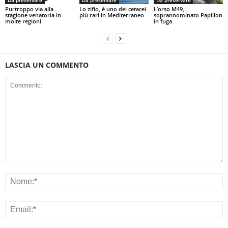
Da preservare
Da preservare
Da preservare
Purtroppo via alla
Lo zifio, è uno dei cetacei
L’orso M49,
stagione venatoria in
più rari in Mediterraneo
soprannominato Papillon
molte regioni
in fuga
LASCIA UN COMMENTO