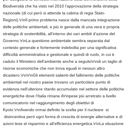
Biodiversità che ha visto nel 2010 l’approvazione della strategia
nazionale (di cui però si attende la cabina di regia Stato-
Regioni).\r\nIl primo problema nasce dalla mancata integrazione
delle politiche ambientali, e più in generale di una vera e propria
strategia di sostenibilità, all’interno dei vari ambiti d’azione del
Governo.\r\nLa questione ambientale sembra separata dal
contesto generale e fortemente indebolita per una significativa
difficoltà amministrativa e gestionale e quindi di ruolo, in cui è
caduto il Ministero dell’ambiente anche a seguito\r\ndi un taglio di
risorse economiche che non trova eguali in nessun altro
dicastero.\r\n\r\nGli elementi salienti del fallimento delle politiche
ambientali nel nostro paese trovano un particolare punto di
evidenza nell’ulteriore ritardo accumulato nel settore delle politiche
energetiche dove l’Italia rimane il\r\npese più arretrato a livello
comunicatorio nel raggiungimento degli obiettivi di
Kyoto.\r\nAvendo ormai definito la scelta per il nucleare si
disincentiva però ogni forma di crescita di energie alternative e di
azioni tese al risparmio e all’efficienza energetica.\r\nLa situazione