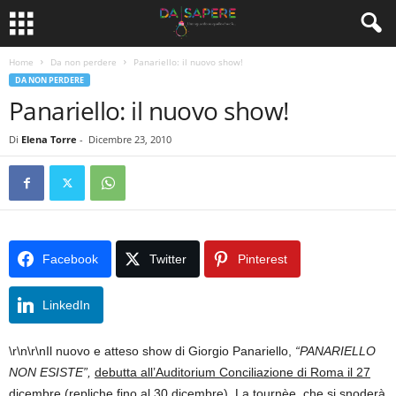
Home
Da non perdere
Panariello: il nuovo show!
DA NON PERDERE
Panariello: il nuovo show!
Di
Elena Torre
-
Dicembre 23, 2010
Facebook
Twitter
Pinterest
LinkedIn
\r\n\r\nIl nuovo e atteso show di Giorgio Panariello,
“PANARIELLO
NON ESISTE”,
debutta all’Auditorium Conciliazione di Roma il 27
dicembre
(repliche fino al 30 dicembre). La tournèe, che si snoderà