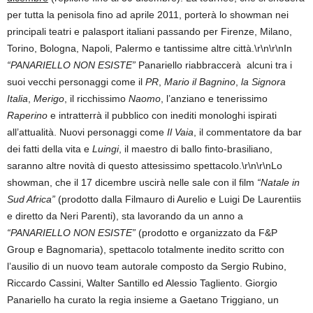
per tutta la penisola fino ad aprile 2011, porterà lo showman nei
principali teatri e palasport italiani passando per Firenze, Milano,
Torino, Bologna, Napoli, Palermo e tantissime altre città.\r\n\r\nIn
“PANARIELLO NON ESISTE”
Panariello riabbraccerà alcuni tra i
suoi vecchi personaggi come il
PR
,
Mario il Bagnino
,
la Signora
Italia
,
Merigo
, il ricchissimo
Naomo
, l’anziano e tenerissimo
Raperino
e intratterrà il pubblico con inediti monologhi ispirati
all’attualità. Nuovi personaggi come
Il Vaia
, il commentatore da bar
dei fatti della vita e
Luingi
, il maestro di ballo finto-brasiliano,
saranno altre novità di questo attesissimo spettacolo.\r\n\r\nLo
showman, che il 17 dicembre uscirà nelle sale con il film
“Natale in
Sud Africa”
(prodotto dalla Filmauro di Aurelio e Luigi De Laurentiis
e diretto da Neri Parenti), sta lavorando da un anno a
“PANARIELLO NON ESISTE”
(prodotto e organizzato da F&P
Group e Bagnomaria), spettacolo totalmente inedito scritto con
l’ausilio di un nuovo team autorale composto da Sergio Rubino,
Riccardo Cassini, Walter Santillo ed Alessio Tagliento. Giorgio
Panariello ha curato la regia insieme a Gaetano Triggiano, un