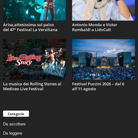
Arisa,attesissima sul palco
Antonio Monda e Victor
del 47° Festival La Versiliana
Rambaldi a LidoCult
La musica dei Rolling Stones al
Festival Puccini 2026 – dal 6
Mediceo Live Festival
all’11 agosto
Categorie
Da ascoltare
Da leggere