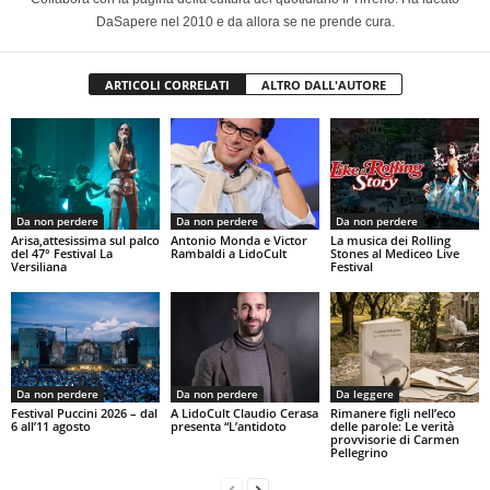
DaSapere nel 2010 e da allora se ne prende cura.
ARTICOLI CORRELATI
ALTRO DALL'AUTORE
Da non perdere
Da non perdere
Da non perdere
Arisa,attesissima sul palco
Antonio Monda e Victor
La musica dei Rolling
del 47° Festival La
Rambaldi a LidoCult
Stones al Mediceo Live
Versiliana
Festival
Da non perdere
Da non perdere
Da leggere
Festival Puccini 2026 – dal
A LidoCult Claudio Cerasa
Rimanere figli nell’eco
6 all’11 agosto
presenta “L’antidoto
delle parole: Le verità
provvisorie di Carmen
Pellegrino