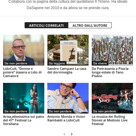
Collabora con la pagina della cultura del quotidiano Il Tirreno. Ha ideato
DaSapere nel 2010 e da allora se ne prende cura.
ARTICOLI CORRELATI
ALTRO DALL'AUTORE
Da non perdere
Da leggere
Da vivere
LidoCult, “Donne e
Sandro Campani La casa
Da Pietrasanta a Pisa:la
potere” stasera a Lido di
del dormiveglia
lunga estate di Tano
Camaiore
Pisano
Da non perdere
Da non perdere
Da non perdere
Arisa,attesissima sul palco
Antonio Monda e Victor
La musica dei Rolling
del 47° Festival La
Rambaldi a LidoCult
Stones al Mediceo Live
Versiliana
Festival