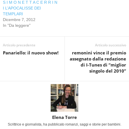
S I M O N E T T A C E R R I N
I L’APOCALISSE DEI
TEMPLARI
Dicembre 7, 2012
In "Da leggere"
Articolo precedente
Articolo successivo
Panariello: il nuovo show!
remonini vince il premio
assegnato dalla redazione
di I-Tunes di “miglior
singolo del 2010”
Elena Torre
Scrittrice e giornalista, ha pubblicato romanzi, saggi e storie per bambini.