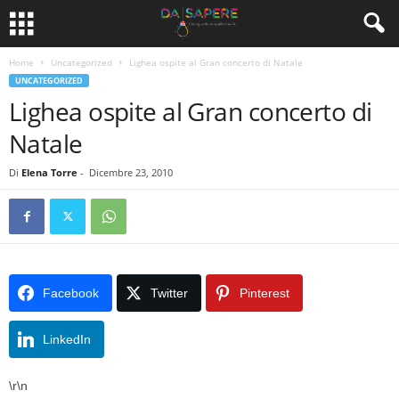
Home
Uncategorized
Lighea ospite al Gran concerto di Natale
UNCATEGORIZED
Lighea ospite al Gran concerto di
Natale
Di
Elena Torre
-
Dicembre 23, 2010
Facebook
Twitter
Pinterest
LinkedIn
\r\n