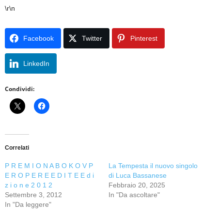
\r\n
Facebook
Twitter
Pinterest
LinkedIn
Condividi:
Correlati
P R E M I O N A B O K O V P
La Tempesta il nuovo singolo
E R O P E R E E D I T E E d i
di Luca Bassanese
z i o n e 2 0 1 2
Febbraio 20, 2025
Settembre 3, 2012
In "Da ascoltare"
In "Da leggere"