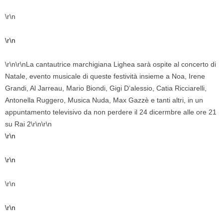
\r\n
\r\n
\r\n\r\nLa cantautrice marchigiana Lighea sarà ospite al concerto di
Natale, evento musicale di queste festività insieme a Noa, Irene
Grandi, Al Jarreau, Mario Biondi, Gigi D’alessio, Catia Ricciarelli,
Antonella Ruggero, Musica Nuda, Max Gazzè e tanti altri, in un
appuntamento televisivo da non perdere il 24 dicermbre alle ore 21
su Rai 2\r\n\r\n
\r\n
\r\n
\r\n
\r\n