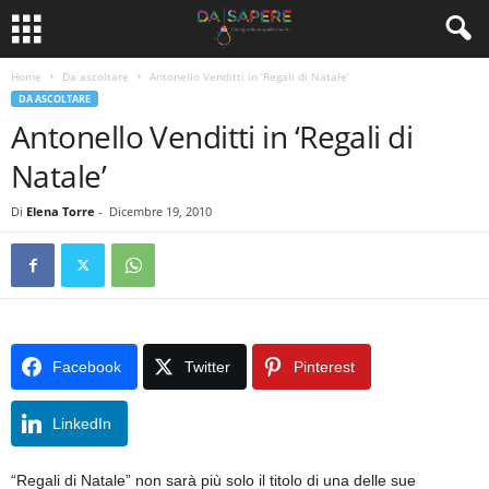
Home
Da ascoltare
Antonello Venditti in ‘Regali di Natale’
DA ASCOLTARE
Antonello Venditti in ‘Regali di
Natale’
Di
Elena Torre
-
Dicembre 19, 2010
Facebook
Twitter
Pinterest
LinkedIn
“Regali di Natale” non sarà più solo il titolo di una delle sue