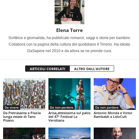
Elena Torre
Scrittrice e giornalista, ha pubblicato romanzi, saggi e storie per bambini.
Collabora con la pagina della cultura del quotidiano Il Tirreno. Ha ideato
DaSapere nel 2010 e da allora se ne prende cura.
ARTICOLI CORRELATI
ALTRO DALL'AUTORE
Da vivere
Da non perdere
Da non perdere
Da Pietrasanta a Pisa:la
Arisa,attesissima sul palco
Antonio Monda e Victor
lunga estate di Tano
del 47° Festival La
Rambaldi a LidoCult
Pisano
Versiliana