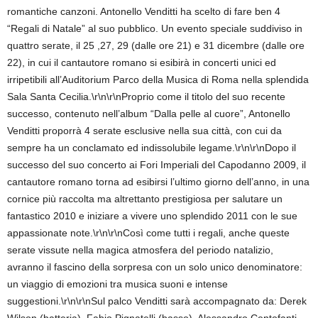
romantiche canzoni. Antonello Venditti ha scelto di fare ben 4
“Regali di Natale” al suo pubblico. Un evento speciale suddiviso in
quattro serate, il 25 ,27, 29 (dalle ore 21) e 31 dicembre (dalle ore
22), in cui il cantautore romano si esibirà in concerti unici ed
irripetibili all’Auditorium Parco della Musica di Roma nella splendida
Sala Santa Cecilia.\r\n\r\nProprio come il titolo del suo recente
successo, contenuto nell’album “Dalla pelle al cuore”, Antonello
Venditti proporrà 4 serate esclusive nella sua città, con cui da
sempre ha un conclamato ed indissolubile legame.\r\n\r\nDopo il
successo del suo concerto ai Fori Imperiali del Capodanno 2009, il
cantautore romano torna ad esibirsi l’ultimo giorno dell’anno, in una
cornice più raccolta ma altrettanto prestigiosa per salutare un
fantastico 2010 e iniziare a vivere uno splendido 2011 con le sue
appassionate note.\r\n\r\nCosì come tutti i regali, anche queste
serate vissute nella magica atmosfera del periodo natalizio,
avranno il fascino della sorpresa con un solo unico denominatore:
un viaggio di emozioni tra musica suoni e intense
suggestioni.\r\n\r\nSul palco Venditti sarà accompagnato da: Derek