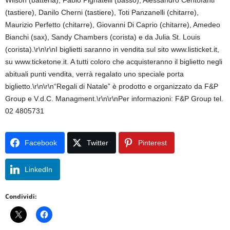
Wilson (batteria), Fabio Pignatelli (basso), Alessandro Centofanti
(tastiere), Danilo Cherni (tastiere), Toti Panzanelli (chitarre),
Maurizio Perfetto (chitarre), Giovanni Di Caprio (chitarre), Amedeo
Bianchi (sax), Sandy Chambers (corista) e da Julia St. Louis
(corista).\r\n\r\nI biglietti saranno in vendita sul sito www.listicket.it,
su www.ticketone.it. A tutti coloro che acquisteranno il biglietto negli
abituali punti vendita, verrà regalato uno speciale porta
biglietto.\r\n\r\n“Regali di Natale” è prodotto e organizzato da F&P
Group e V.d.C. Managment.\r\n\r\nPer informazioni: F&P Group tel.
02 4805731
Facebook
Twitter
Pinterest
LinkedIn
Condividi: