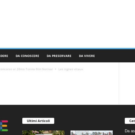
RDERE
DA CONOSCERE
DA PRESERVARE
DA VIVERE
concorso al 28mo Torino film festival
Les signes vitaux
Ultimi Articoli
Cat
Da as