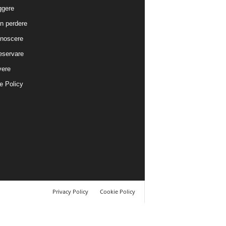
ggere
n perdere
noscere
eservare
vere
e Policy
Privacy Policy
Cookie Policy