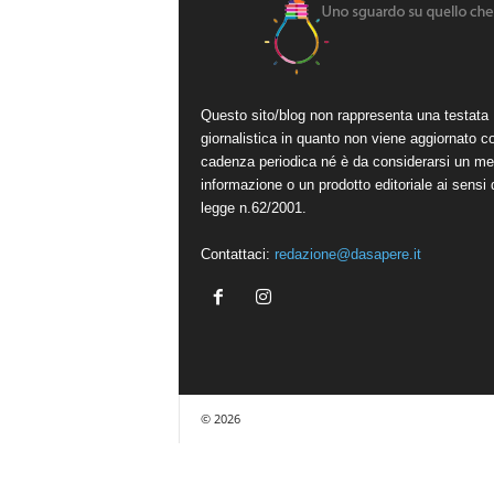
Questo sito/blog non rappresenta una testata
giornalistica in quanto non viene aggiornato c
cadenza periodica né è da considerarsi un me
informazione o un prodotto editoriale ai sensi 
legge n.62/2001.
Contattaci:
redazione@dasapere.it
© 2026