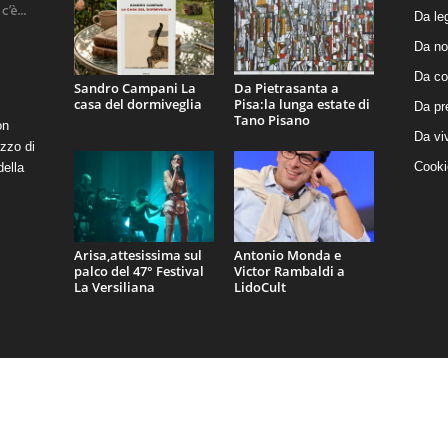
Da le
Da no
Da co
Sandro Campani La
Da Pietrasanta a
casa del dormiveglia
Pisa:la lunga estate di
Da pr
Tano Pisano
on
Da vi
zzo di
Cooki
della
Arisa,attesissima sul
Antonio Monda e
palco del 47° Festival
Victor Rambaldi a
La Versiliana
LidoCult