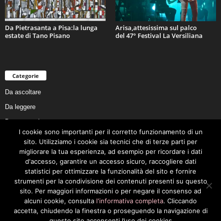
Da Pietrasanta a Pisa:la lunga
Arisa,attesissima sul palco
estate di Tano Pisano
del 47° Festival La Versiliana
Categorie
Da ascoltare
Da leggere
Da non perdere
I cookie sono importanti per il corretto funzionamento di un
Da conoscere
sito. Utilizziamo i cookie sia tecnici che di terze parti per
Da preservare
migliorare la tua esperienza, ad esempio per ricordare i dati
d'accesso, garantire un accesso sicuro, raccogliere dati
Da vivere
statistici per ottimizzare la funzionalità del sito e fornire
Cookie Policy
strumenti per la condivisione dei contenuti presenti su questo
sito. Per maggiori informazioni o per negare il consenso ad
alcuni cookie, consulta
l'informativa completa
. Cliccando
accetta, chiudendo la finestra o proseguendo la navigazione di
questo sito acconsenti l’uso dei cookies