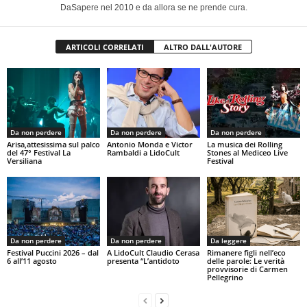
DaSapere nel 2010 e da allora se ne prende cura.
ARTICOLI CORRELATI
ALTRO DALL'AUTORE
Da non perdere
Da non perdere
Da non perdere
Arisa,attesissima sul palco
Antonio Monda e Victor
La musica dei Rolling
del 47° Festival La
Rambaldi a LidoCult
Stones al Mediceo Live
Versiliana
Festival
Da non perdere
Da non perdere
Da leggere
Festival Puccini 2026 – dal
A LidoCult Claudio Cerasa
Rimanere figli nell’eco
6 all’11 agosto
presenta “L’antidoto
delle parole: Le verità
provvisorie di Carmen
Pellegrino