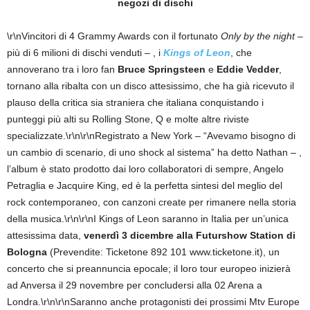
negozi di dischi
\r\nVincitori di 4 Grammy Awards con il fortunato
Only by the night
–
più di 6 milioni di dischi venduti – , i
Kings of Leon
, che
annoverano tra i loro fan
Bruce Springsteen
e
Eddie Vedder
,
tornano alla ribalta con un disco attesissimo, che ha già ricevuto il
plauso della critica sia straniera che italiana conquistando i
punteggi più alti su Rolling Stone, Q e molte altre riviste
specializzate.\r\n\r\nRegistrato a New York – “Avevamo bisogno di
un cambio di scenario, di uno shock al sistema” ha detto Nathan – ,
l’album è stato prodotto dai loro collaboratori di sempre, Angelo
Petraglia e Jacquire King, ed è la perfetta sintesi del meglio del
rock contemporaneo, con canzoni create per rimanere nella storia
della musica.\r\n\r\nI Kings of Leon saranno in Italia per un’unica
attesissima data,
venerdì 3 dicembre alla Futurshow Station di
Bologna
(Prevendite: Ticketone 892 101 www.ticketone.it), un
concerto che si preannuncia epocale; il loro tour europeo inizierà
ad Anversa il 29 novembre per concludersi alla 02 Arena a
Londra.\r\n\r\nSaranno anche protagonisti dei prossimi Mtv Europe