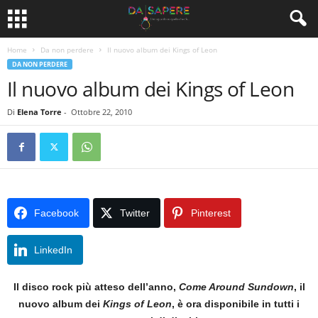
Home
Da non perdere
Il nuovo album dei Kings of Leon
DA NON PERDERE
Il nuovo album dei Kings of Leon
Di
Elena Torre
-
Ottobre 22, 2010
Facebook
Twitter
Pinterest
LinkedIn
Il disco rock più atteso dell’anno,
Come Around Sundown
, il
nuovo album dei
Kings of Leon
, è ora disponibile in tutti i