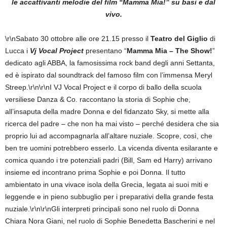
le accattivanti melodie del film “Mamma Mia!” su basi e dal
vivo.
\r\nSabato 30 ottobre alle ore 21.15 presso il
Teatro del Giglio
di
Lucca i
Vj Vocal Project
presentano “
Mamma Mia – The Show!
”
dedicato agli ABBA, la famosissima rock band degli anni Settanta,
ed è ispirato dal soundtrack del famoso film con l’immensa Meryl
Streep.\r\n\r\nI VJ Vocal Project e il corpo di ballo della scuola
versiliese Danza & Co. raccontano la storia di Sophie che,
all’insaputa della madre Donna e del fidanzato Sky, si mette alla
ricerca del padre – che non ha mai visto – perché desidera che sia
proprio lui ad accompagnarla all’altare nuziale. Scopre, così, che
ben tre uomini potrebbero esserlo. La vicenda diventa esilarante e
comica quando i tre potenziali padri (Bill, Sam ed Harry) arrivano
insieme ed incontrano prima Sophie e poi Donna. Il tutto
ambientato in una vivace isola della Grecia, legata ai suoi miti e
leggende e in pieno subbuglio per i preparativi della grande festa
nuziale.\r\n\r\nGli interpreti principali sono nel ruolo di Donna
Chiara Nora Giani, nel ruolo di Sophie Benedetta Bascherini e nel