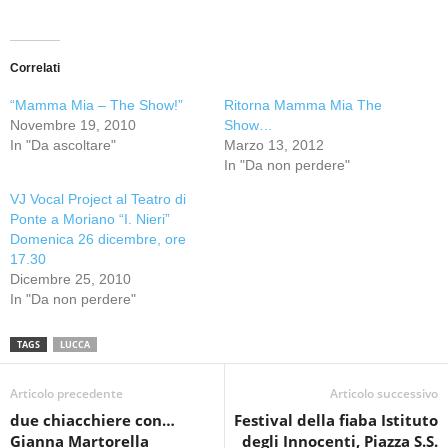
Correlati
“Mamma Mia – The Show!”
Ritorna Mamma Mia The
Novembre 19, 2010
Show…
In "Da ascoltare"
Marzo 13, 2012
In "Da non perdere"
VJ Vocal Project al Teatro di
Ponte a Moriano “I. Nieri”
Domenica 26 dicembre, ore
17.30
Dicembre 25, 2010
In "Da non perdere"
TAGS
LUCCA
Articolo precedente
Articolo successivo
due chiacchiere con…
Festival della fiaba Istituto
Gianna Martorella
degli Innocenti, Piazza S.S.