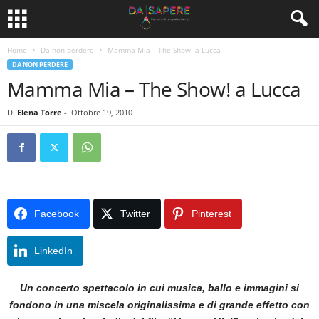
Home
Da non perdere
Mamma Mia – The Show! a Lucca
DA NON PERDERE
Mamma Mia – The Show! a Lucca
Di
Elena Torre
-
Ottobre 19, 2010
Facebook
Twitter
Pinterest
LinkedIn
Un concerto spettacolo in cui musica, ballo e immagini si
fondono in una miscela originalissima e di grande effetto con