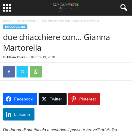
Home
Da conoscere
due chiacchiere con… Gianna Martorella
DA CONOSCERE
due chiacchiere con… Gianna
Martorella
Di
Elena Torre
-
Ottobre 19, 2010
Facebook
Twitter
Pinterest
LinkedIn
Da donna di spettacolo a scrittrice il passo è breve?
\r\n\r\nDa