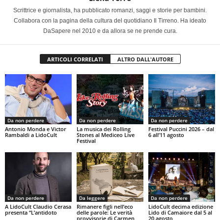
Scrittrice e giornalista, ha pubblicato romanzi, saggi e storie per bambini.
Collabora con la pagina della cultura del quotidiano Il Tirreno. Ha ideato
DaSapere nel 2010 e da allora se ne prende cura.
ARTICOLI CORRELATI
ALTRO DALL'AUTORE
Da non perdere
Da non perdere
Da non perdere
Antonio Monda e Victor
La musica dei Rolling
Festival Puccini 2026 – dal
Rambaldi a LidoCult
Stones al Mediceo Live
6 all’11 agosto
Festival
Da non perdere
Da leggere
Da non perdere
A LidoCult Claudio Cerasa
Rimanere figli nell’eco
LidoCult decima edizione
presenta “L’antidoto
delle parole: Le verità
Lido di Camaiore dal 5 al
provvisorie di Carmen
20 agosto