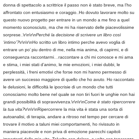
donna di spettacolo a scrittrice il passo non è stato breve, ma l’ho
affrontato con entusiasmo e coraggio..Ho dovuto lavorare molto su
questo nuovo progetto per entrare in un mondo a me fino a quel
momento sconosciuto, ma che mi ha riservato delle piacevolissime
sorprese..\r\n\r\n
Perché la decisione di scrivere un libro così
‘intimo’?
\r\n\r\nHo scritto un libro intimo perche avevo voglia di
entrare un po’ piu dentro di me, nella mia anima, di capirmi, e di
conseguenza raccontarmi…raccontare a chi mi conosce e mi ama
e stima, i miei stati d’animo, le mie emozioni, i miei dubbi, le
perplessità, i freni emotivi che forse non mi hanno permesso di
avere un successo maggiore di quello che ho avuto. Ho raccontato
le delusioni, le difficoltà le ipocrisie di un mondo che tutti
conosciamo molto bene nel quale se non tiri fuori le unghie non hai
grandi possibilità di sopravvivenza.\r\n\r\n
Come è stato ripercorrere
la tua vita?
\r\n\r\nRipercorrere la mia vita è stata una sorta di
autoanalisi, di terapia, andare a ritroso nel tempo per cercare di
trovare il motivo a taluni miei comportamenti, ho rivissuto in
maniera piacevole e non priva di emozione parecchi capitoli