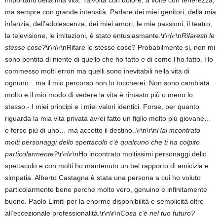
importanti della mia vita. Talvolta con dolore, a volte con tenerezza,
ma sempre con grande intensità. Parlare dei miei genitori, della mia
infanzia, dell’adolescenza, dei miei amori, le mie passioni, il teatro,
la televisione, le imitazioni, è stato entusiasmante.\r\n\r\n
Rifaresti le
stesse cose?
\r\n\r\nRifare le stesse cose? Probabilmente si, non mi
sono pentita di niente di quello che ho fatto e di come l’ho fatto. Ho
commesso molti errori ma quelli sono inevitabili nella vita di
ognuno…ma il mio percorso non lo toccherei. Non sono cambiata
molto e il mio modo di vedere la vita è rimasto più o meno lo
stesso.- I miei principi e i miei valori identici. Forse, per quanto
riguarda la mia vita privata avrei fatto un figlio molto più giovane…
e forse più di uno… ma accetto il destino..\r\n\r\n
Hai incontrato
molti personaggi dello spettacolo c’è qualcuno che ti ha colpito
particolarmente?
\r\n\r\nHo incontrato moltissimi personaggi dello
spettacolo e con molti ho mantenuto un bel rapporto di amicizia e
simpatia. Alberto Castagna è stata una persona a cui ho voluto
particolarmente bene perche molto vero, genuino e infinitamente
buono. Paolo Limiti per la enorme disponibilità e semplicità oltre
all’eccezionale professionalità.\r\n\r\n
Cosa c’è nel tuo futuro?