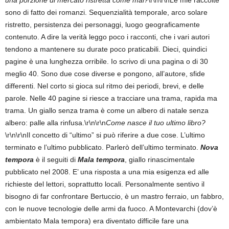
una porzione di mercato ristretta come mai?
\r\n\r\nLe mie raccolte
sono di fatto dei romanzi. Sequenzialità temporale, arco solare
ristretto, persistenza dei personaggi, luogo geograficamente
contenuto. A dire la verità leggo poco i racconti, che i vari autori
tendono a mantenere su durate poco praticabili. Dieci, quindici
pagine è una lunghezza orribile. Io scrivo di una pagina o di 30
meglio 40. Sono due cose diverse e pongono, all’autore, sfide
differenti. Nel corto si gioca sul ritmo dei periodi, brevi, e delle
parole. Nelle 40 pagine si riesce a tracciare una trama, rapida ma
trama. Un giallo senza trama è come un albero di natale senza
albero: palle alla rinfusa.\r\n\r\n
Come nasce il tuo ultimo libro?
\r\n\r\nIl concetto di “ultimo” si può riferire a due cose. L’ultimo
terminato e l’ultimo pubblicato. Parlerò dell’ultimo terminato.
Nova
tempora
è il seguiti di
Mala tempora
, giallo rinascimentale
pubblicato nel 2008. E’ una risposta a una mia esigenza ed alle
richieste del lettori, soprattutto locali. Personalmente sentivo il
bisogno di far confrontare Bertuccio, è un mastro ferraio, un fabbro,
con le nuove tecnologie delle armi da fuoco. A Montevarchi (dov’è
ambientato Mala tempora) era diventato difficile fare una