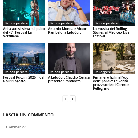
Da non perdere
Da non perdere
Da non perdere
Arisa,attesissima sul palco
Antonio Monda e Victor
La musica dei Rolling
del 47° Festival La
Rambaldi a LidoCult
Stones al Mediceo Live
Versiliana
Festival
Da non perdere
Da non perdere
Da leggere
Festival Puccini 2026 – dal
A LidoCult Claudio Cerasa
Rimanere figli nell’eco
6 all’11 agosto
presenta “L’antidoto
delle parole: Le verità
provvisorie di Carmen
Pellegrino
LASCIA UN COMMENTO