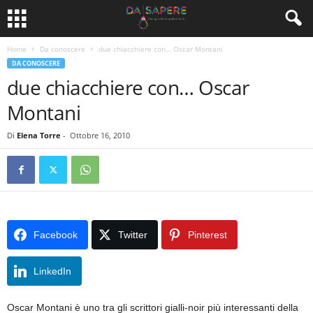
Home
Da conoscere
due chiacchiere con… Oscar Montani
DA CONOSCERE
due chiacchiere con… Oscar
Montani
Di
Elena Torre
-
Ottobre 16, 2010
Facebook
Twitter
Pinterest
LinkedIn
Oscar Montani è uno tra gli scrittori gialli-noir più interessanti della