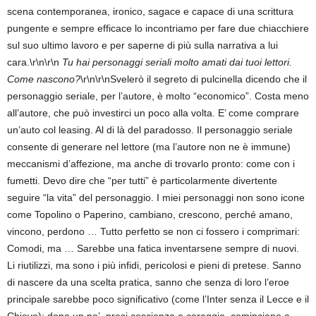
scena contemporanea, ironico, sagace e capace di una scrittura
pungente e sempre efficace lo incontriamo per fare due chiacchiere
sul suo ultimo lavoro e per saperne di più sulla narrativa a lui
cara.\r\n\r\n
Tu hai personaggi seriali molto amati dai tuoi lettori.
Come nascono?
\r\n\r\nSvelerò il segreto di pulcinella dicendo che il
personaggio seriale, per l’autore, è molto “economico”. Costa meno
all’autore, che può investirci un poco alla volta. E’ come comprare
un’auto col leasing. Al di là del paradosso. Il personaggio seriale
consente di generare nel lettore (ma l’autore non ne è immune)
meccanismi d’affezione, ma anche di trovarlo pronto: come con i
fumetti. Devo dire che “per tutti” è particolarmente divertente
seguire “la vita” del personaggio. I miei personaggi non sono icone
come Topolino o Paperino, cambiano, crescono, perché amano,
vincono, perdono … Tutto perfetto se non ci fossero i comprimari:
Comodi, ma … Sarebbe una fatica inventarsene sempre di nuovi.
Li riutilizzi, ma sono i più infidi, pericolosi e pieni di pretese. Sanno
di nascere da una scelta pratica, sanno che senza di loro l’eroe
principale sarebbe poco significativo (come l’Inter senza il Lecce e il