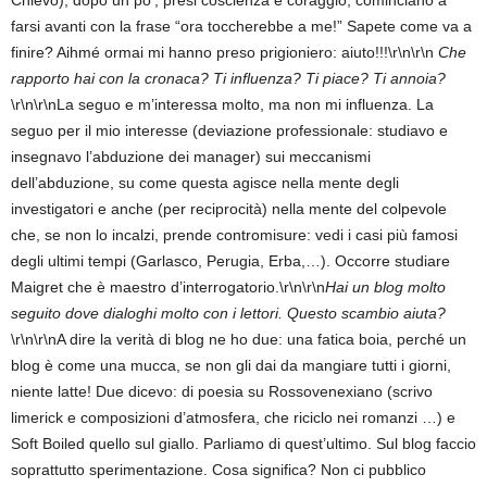
Chievo); dopo un po’, presi coscienza e coraggio, cominciano a
farsi avanti con la frase “ora toccherebbe a me!” Sapete come va a
finire? Aihmé ormai mi hanno preso prigioniero: aiuto!!!\r\n\r\n
Che
rapporto hai con la cronaca? Ti influenza? Ti piace? Ti annoia?
\r\n\r\nLa seguo e m’interessa molto, ma non mi influenza. La
seguo per il mio interesse (deviazione professionale: studiavo e
insegnavo l’abduzione dei manager) sui meccanismi
dell’abduzione, su come questa agisce nella mente degli
investigatori e anche (per reciprocità) nella mente del colpevole
che, se non lo incalzi, prende contromisure: vedi i casi più famosi
degli ultimi tempi (Garlasco, Perugia, Erba,…). Occorre studiare
Maigret che è maestro d’interrogatorio.\r\n\r\n
Hai un blog molto
seguito dove dialoghi molto con i lettori. Questo scambio aiuta?
\r\n\r\nA dire la verità di blog ne ho due: una fatica boia, perché un
blog è come una mucca, se non gli dai da mangiare tutti i giorni,
niente latte! Due dicevo: di poesia su Rossovenexiano (scrivo
limerick e composizioni d’atmosfera, che riciclo nei romanzi …) e
Soft Boiled quello sul giallo. Parliamo di quest’ultimo. Sul blog faccio
soprattutto sperimentazione. Cosa significa? Non ci pubblico