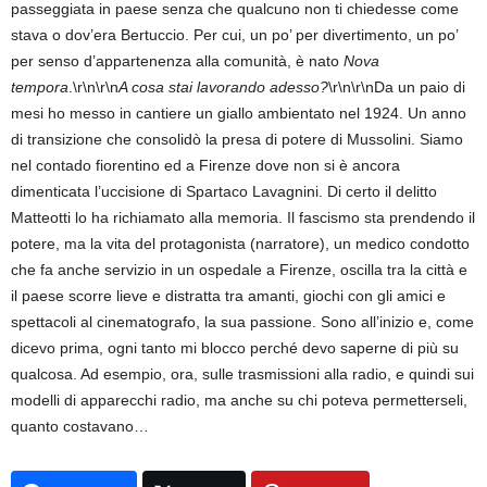
passeggiata in paese senza che qualcuno non ti chiedesse come
stava o dov’era Bertuccio. Per cui, un po’ per divertimento, un po’
per senso d’appartenenza alla comunità, è nato
Nova
tempora
.\r\n\r\n
A cosa stai lavorando adesso?
\r\n\r\nDa un paio di
mesi ho messo in cantiere un giallo ambientato nel 1924. Un anno
di transizione che consolidò la presa di potere di Mussolini. Siamo
nel contado fiorentino ed a Firenze dove non si è ancora
dimenticata l’uccisione di Spartaco Lavagnini. Di certo il delitto
Matteotti lo ha richiamato alla memoria. Il fascismo sta prendendo il
potere, ma la vita del protagonista (narratore), un medico condotto
che fa anche servizio in un ospedale a Firenze, oscilla tra la città e
il paese scorre lieve e distratta tra amanti, giochi con gli amici e
spettacoli al cinematografo, la sua passione. Sono all’inizio e, come
dicevo prima, ogni tanto mi blocco perché devo saperne di più su
qualcosa. Ad esempio, ora, sulle trasmissioni alla radio, e quindi sui
modelli di apparecchi radio, ma anche su chi poteva permetterseli,
quanto costavano…