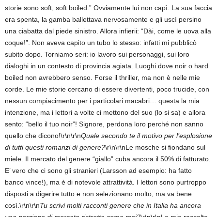
storie sono soft, soft boiled.” Ovviamente lui non capì. La sua faccia
era spenta, la gamba ballettava nervosamente e gli uscì persino
una ciabatta dal piede sinistro. Allora infierii: “Dài, come le uova alla
coque!”. Non aveva capito un tubo lo stesso: infatti mi pubblicò
subito dopo. Torniamo seri: io lavoro sui personaggi, sui loro
dialoghi in un contesto di provincia agiata. Luoghi dove noir o hard
boiled non avrebbero senso. Forse il thriller, ma non è nelle mie
corde. Le mie storie cercano di essere divertenti, poco trucide, con
nessun compiacimento per i particolari macabri… questa la mia
intenzione, ma i lettori a volte ci mettono del suo (lo si sa) e allora
sento: “bello il tuo noir”! Signore, perdona loro perché non sanno
quello che dicono!\r\n\r\n
Quale secondo te il motivo per l’esplosione
di tutti questi romanzi di genere?
\r\n\r\nLe mosche si fiondano sul
miele. Il mercato del genere “giallo” cuba ancora il 50% di fatturato.
E’ vero che ci sono gli stranieri (Larsson ad esempio: ha fatto
banco vince!), ma è di notevole attrattività. I lettori sono purtroppo
disposti a digerire tutto e non selezionano molto, ma va bene
così.\r\n\r\n
Tu scrivi molti racconti genere che in Italia ha ancora