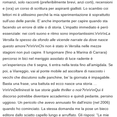
romanzi, solo racconti (preferibilmente brevi, anzi corti), recensioni
e (ora) un corso di scrittura per aspiranti giallisti. Lo scambio coi
lettori mi è utilissimo perché la mia sperimentazione è soprattutto
sull’uso delle parole. E’ anche importante per capire quando sta
facendo un errore di stile o di storia. L’impatto immediato è però
essenziale: nei corti suono e ritmo sono importantissimi.\r\n\r\n
La
Versilia fa spesso da sfondo alle vicende narrate da dove nasce
questo amore?
\r\n\r\nChi non è stato in Versilia nelle mezze
stagioni non può capire. Il lungomare (fino a Marina di Carrara)
percorso in bici nel meriggio assolato di luce radente è
un’esperienza che ti segna, ti entra nella testa fino all’amigdala. Se
poi, a Viareggio, vai al ponte mobile ad ascoltare di nascosto i
vecchi che discutono sulle panchine, be’ la giornata è impagabile.
Basta una frase, una battuta ed ecco nasce una storia …
\r\n\r\n
Definiresti le tue storie gialle thriller o noir?
\r\n\r\nQui il
discorso potrebbe diventare accademico e quindi pedante, persino
uggioso. Un pericolo che avevo annusato fin dall’inizio (nel 2006)
quando ho cominciato. La stessa domanda me la pose un bieco
editore dallo sciatto capello lungo e arruffato. Gli risposi: “Le mie