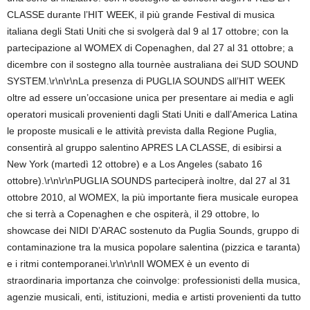
CLASSE durante l’HIT WEEK, il più grande Festival di musica
italiana degli Stati Uniti che si svolgerà dal 9 al 17 ottobre; con la
partecipazione al WOMEX di Copenaghen, dal 27 al 31 ottobre; a
dicembre con il sostegno alla tournèe australiana dei SUD SOUND
SYSTEM.\r\n\r\nLa presenza di PUGLIA SOUNDS all’HIT WEEK
oltre ad essere un’occasione unica per presentare ai media e agli
operatori musicali provenienti dagli Stati Uniti e dall’America Latina
le proposte musicali e le attività prevista dalla Regione Puglia,
consentirà al gruppo salentino APRES LA CLASSE, di esibirsi a
New York (martedì 12 ottobre) e a Los Angeles (sabato 16
ottobre).\r\n\r\nPUGLIA SOUNDS parteciperà inoltre, dal 27 al 31
ottobre 2010, al WOMEX, la più importante fiera musicale europea
che si terrà a Copenaghen e che ospiterà, il 29 ottobre, lo
showcase dei NIDI D’ARAC sostenuto da Puglia Sounds, gruppo di
contaminazione tra la musica popolare salentina (pizzica e taranta)
e i ritmi contemporanei.\r\n\r\nIl WOMEX è un evento di
straordinaria importanza che coinvolge: professionisti della musica,
agenzie musicali, enti, istituzioni, media e artisti provenienti da tutto