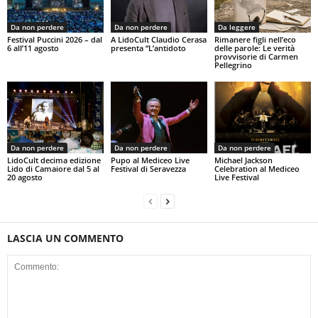
Da non perdere
Da non perdere
Da leggere
Festival Puccini 2026 – dal
A LidoCult Claudio Cerasa
Rimanere figli nell’eco
6 all’11 agosto
presenta “L’antidoto
delle parole: Le verità
provvisorie di Carmen
Pellegrino
Da non perdere
Da non perdere
Da non perdere
LidoCult decima edizione
Pupo al Mediceo Live
Michael Jackson
Lido di Camaiore dal 5 al
Festival di Seravezza
Celebration al Mediceo
20 agosto
Live Festival
LASCIA UN COMMENTO