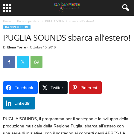
Home
Da non perdere
PUGLIA SOUNDS sbarca all’estero!
DA NON PERDERE
PUGLIA SOUNDS sbarca all’estero!
Di
Elena Torre
-
Ottobre 15, 2010
Facebook
Twitter
Pinterest
LinkedIn
PUGLIA SOUNDS, il programma per il sostegno e lo sviluppo della
produzione musicale della Regione Puglia, sbarca all’estero con
una serie di iniziative: con il sostegno ai concerti degli APRES LA