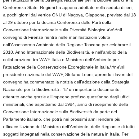
per l’attuazione della Strategia Nazionale per la Biodiversità che la
Conferenza Stato–Regioni ha appena adottato nella seduta di ieri,
a pochi giorni dal vertice ONU di Nagoya, Giappone, previsto dal 18
al 29 ottobre per la decima Conferenza delle Parti della
Convenzione Internazionale sulla Diversità Biologica.\r\n\r\nIl
convegno di Firenze rientra nelle manifestazioni volute
dall’Assessorato Ambiente della Regione Toscana per celebrare il
2010, Anno Internazionale della Biodiversità, e nell’ambito della
collaborazione tra WWF Italia e Ministero dell’Ambiente per
l’attuazione della Conservazione Ecoregionale in Italia.\r\n\r\nIl
presidente nazionale del WWF, Stefano Leoni, aprendo i lavori del
convegno ha commentato la notizia dell’adozione della Strategia
Nazionale per la Biodiversità : “E’ un importante documento,
ottenuto anche grazie all’impegno profuso quest’anno dagli uffici
ministeriali, che aspettiamo dal 1994, anno di recepimento della
Convenzione Internazionale sulla Biodiversità da parte del
Parlamento italiano, che potrà nei prossimi anni rendere più
efficace l’azione del Ministero dell’Ambiente, delle Regioni e di tutti i
soggetti impegnati nella conservazione della natura in Italia. Per