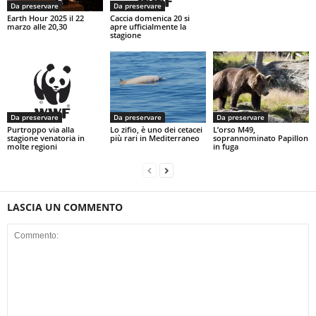
Da preservare
Da preservare
Earth Hour 2025 il 22
Caccia domenica 20 si
marzo alle 20,30
apre ufficialmente la
stagione
Da preservare
Da preservare
Da preservare
Purtroppo via alla
Lo zifio, è uno dei cetacei
L’orso M49,
stagione venatoria in
più rari in Mediterraneo
soprannominato Papillon
molte regioni
in fuga
LASCIA UN COMMENTO