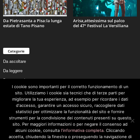
Da Pietrasanta a Pisa:la lunga
Arisa,attesissima sul palco
estate di Tano Pisano
del 47° Festival La Versiliana
Categorie
Da ascoltare
Da leggere
Da non perdere
I cookie sono importanti per il corretto funzionamento di un
Da conoscere
sito. Utilizziamo i cookie sia tecnici che di terze parti per
Da preservare
migliorare la tua esperienza, ad esempio per ricordare i dati
d'accesso, garantire un accesso sicuro, raccogliere dati
Da vivere
statistici per ottimizzare la funzionalità del sito e fornire
Cookie Policy
strumenti per la condivisione dei contenuti presenti su questo
sito. Per maggiori informazioni o per negare il consenso ad
alcuni cookie, consulta
l'informativa completa
. Cliccando
accetta, chiudendo la finestra o proseguendo la navigazione di