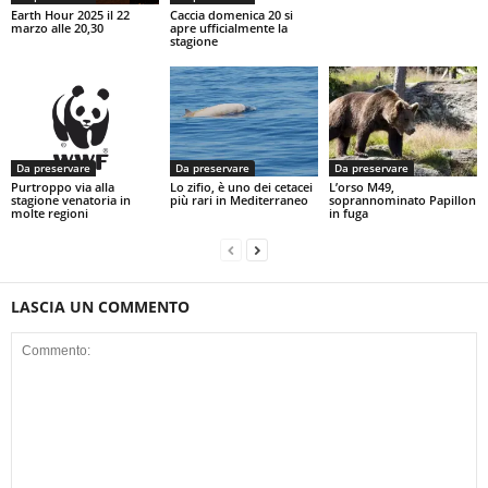
Earth Hour 2025 il 22
Caccia domenica 20 si
marzo alle 20,30
apre ufficialmente la
stagione
Da preservare
Da preservare
Da preservare
Purtroppo via alla
Lo zifio, è uno dei cetacei
L’orso M49,
stagione venatoria in
più rari in Mediterraneo
soprannominato Papillon
molte regioni
in fuga
LASCIA UN COMMENTO