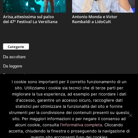
Arisa,attesissima sul palco
Antonio Monda e Victor
del 47° Festival La Versiliana
Rambaldi a LidoCult
Categorie
Da ascoltare
Da leggere
Da non perdere
I cookie sono importanti per il corretto funzionamento di un
Da conoscere
sito. Utilizziamo i cookie sia tecnici che di terze parti per
Da preservare
migliorare la tua esperienza, ad esempio per ricordare i dati
d'accesso, garantire un accesso sicuro, raccogliere dati
Da vivere
statistici per ottimizzare la funzionalità del sito e fornire
Cookie Policy
strumenti per la condivisione dei contenuti presenti su questo
sito. Per maggiori informazioni o per negare il consenso ad
alcuni cookie, consulta
l'informativa completa
. Cliccando
accetta, chiudendo la finestra o proseguendo la navigazione di
questo sito acconsenti l’uso dei cookies