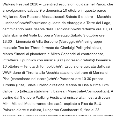
Walking Festival 2010 – Eventi ed escursioni guidate nel Parco. che
si svolgeranno sabato 9 e domenica 10 ottobre in questo parco
Migliarino San Rossore Massaciuccoli Sabato 9 ottobre – Macchia
Lucchese\r\n\r\nEscursione guidata da Viareggio a Torre del Lago,
camminando nella riserva della Lecciona\r\n\r\nPartenza ore 10,30
dalla sbarra del Viale Europa a Viareggio.Sabato 9 ottobre ore
18,30 – Limonaia di Villa Borbone (Viareggio)\r\n\r\nil gruppo
musicale Tea for Three formato da Gianluigi Pellegrini al sax,
Marco Simoni al pianoforte e Mirco Capecchi al contrabbasso,
intratterrà il pubblico con musica jazz (ingresso gratuito)Domenica
10 ottobre – Tenuta di Tombolo\r\n\r\nEscursione guidata dall’oasi
WWF dune di Tirrenia alla Vecchia stazione del tram di Marina di
Pisa (camminare nei ricordi)\r\n\r\nPartenza ore 10.30 presso
Tirrenia (Pisa). Viale Tirreno direzione Marina di Pisa a circa 1km
dal centro (altezza stabilimenti balneari Maestrale-Cosmopolitan). A
partire dal 9 ottobre Walking Festival si unisce alla mostra di Joan
Mir, I Miti del Mediterraneo che sarà- ospitato a Pisa da BLU.
Palazzo d’arte e cultura, Lungarno Gambacorti 9, fino al 23