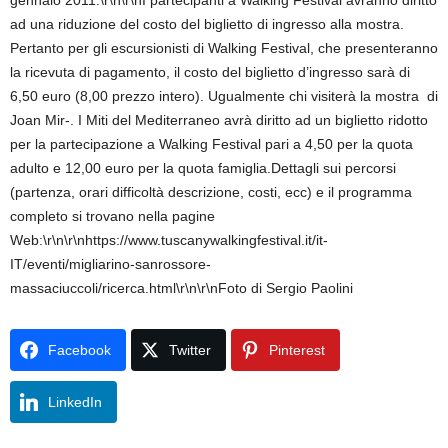
gennaio 2011.\r\n\r\nI partecipanti a Walking Festival avranno diritto
ad una riduzione del costo del biglietto di ingresso alla mostra.
Pertanto per gli escursionisti di Walking Festival, che presenteranno
la ricevuta di pagamento, il costo del biglietto d’ingresso sarà di
6,50 euro (8,00 prezzo intero). Ugualmente chi visiterà la mostra di
Joan Mir-. I Miti del Mediterraneo avrà diritto ad un biglietto ridotto
per la partecipazione a Walking Festival pari a 4,50 per la quota
adulto e 12,00 euro per la quota famiglia.Dettagli sui percorsi
(partenza, orari difficoltà descrizione, costi, ecc) e il programma
completo si trovano nella pagine
Web:\r\n\r\nhttps://www.tuscanywalkingfestival.it/it-
IT/eventi/migliarino-sanrossore-
massaciuccoli/ricerca.html\r\n\r\nFoto di Sergio Paolini
Facebook
Twitter
Pinterest
LinkedIn