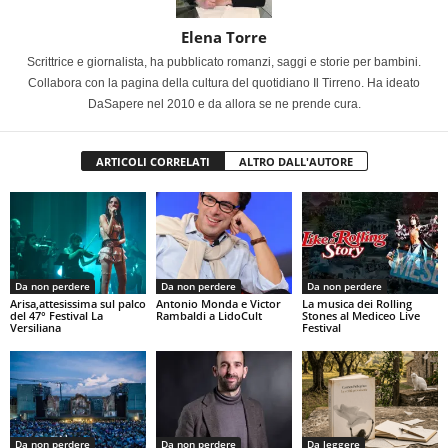
Elena Torre
Scrittrice e giornalista, ha pubblicato romanzi, saggi e storie per bambini.
Collabora con la pagina della cultura del quotidiano Il Tirreno. Ha ideato
DaSapere nel 2010 e da allora se ne prende cura.
ARTICOLI CORRELATI
ALTRO DALL'AUTORE
Da non perdere
Da non perdere
Da non perdere
Arisa,attesissima sul palco
Antonio Monda e Victor
La musica dei Rolling
del 47° Festival La
Rambaldi a LidoCult
Stones al Mediceo Live
Versiliana
Festival
Da non perdere
Da non perdere
Da leggere