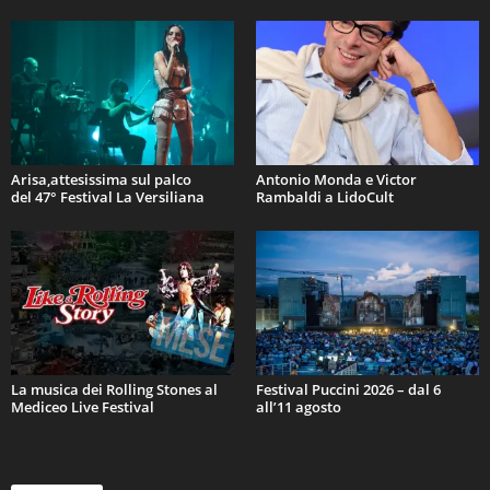
Arisa,attesissima sul palco
Antonio Monda e Victor
del 47° Festival La Versiliana
Rambaldi a LidoCult
La musica dei Rolling Stones al
Festival Puccini 2026 – dal 6
Mediceo Live Festival
all’11 agosto