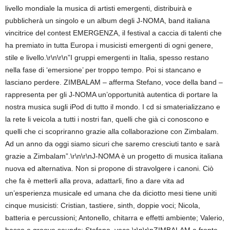
livello mondiale la musica di artisti emergenti, distribuirà e
pubblicherà un singolo e un album degli J-NOMA, band italiana
vincitrice del contest EMERGENZA, il festival a caccia di talenti che
ha premiato in tutta Europa i musicisti emergenti di ogni genere,
stile e livello.\r\n\r\n”I gruppi emergenti in Italia, spesso restano
nella fase di ‘emersione’ per troppo tempo. Poi si stancano e
lasciano perdere. ZIMBALAM – afferma Stefano, voce della band –
rappresenta per gli J-NOMA un’opportunità autentica di portare la
nostra musica sugli iPod di tutto il mondo. I cd si smaterializzano e
la rete li veicola a tutti i nostri fan, quelli che già ci conoscono e
quelli che ci scopriranno grazie alla collaborazione con Zimbalam.
Ad un anno da oggi siamo sicuri che saremo cresciuti tanto e sarà
grazie a Zimbalam”.\r\n\r\nJ-NOMA è un progetto di musica italiana
nuova ed alternativa. Non si propone di stravolgere i canoni. Ciò
che fa è metterli alla prova, adattarli, fino a dare vita ad
un’esperienza musicale ed umana che da diciotto mesi tiene uniti
cinque musicisti: Cristian, tastiere, sinth, doppie voci; Nicola,
batteria e percussioni; Antonello, chitarra e effetti ambiente; Valerio,