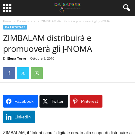
Home
Da ascoltare
ZIMBALAM distribuirà e promuoverà gli J-NOMA
DA ASCOLTARE
ZIMBALAM distribuirà e
promuoverà gli J-NOMA
Di
Elena Torre
-
Ottobre 8, 2010
Facebook
Twitter
Pinterest
LinkedIn
ZIMBALAM, il “talent scout” digitale creato allo scopo di distribuire a