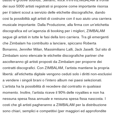
basso e groove sounds; Stefano, voce.\r\n\r\nZIMBALAM a fronte
dei suoi 5000 artisti registrati si propone come importante risorsa
per il talent scout a servizio delle etichette discografiche, dando
cosi la possibilità agli artisti di costruire con il suo aiuto una carriera
musicale importante. Dalla Produzione, alla firma con un’etichetta
discografica ed un’agenzia di booking per i migliori, ZIMBALAM
segue gli artisti in tutte le fasi della loro carriera. Tra gli emergenti
che Zimbalam ha contribuito a lanciare, spiccano Roberta
Bonanno, Jennifer Milan, Massimiliano Lalli, Jack Jaselli. Sul sito di
Zimbalam sono elencate le etichette discografiche partner che
ascolteranno gli artisti proposti da Zimbalam per proporre dei
contratti discografici. Con ZIMBALAM, l’artista mantiene la propria
libertà: all’etichetta digitale vengono ceduti solo i diritti non-esclusivi
a vendere i singoli brani o l’intero album nei paesi selezionati.
L’artista ha la possibilità di recedere dal contratto in qualsiasi
momento. Inoltre, l’artista riceve il 90% delle royalties e non ha
nessuna spesa fissa annuale e nessuna spesa fissa nascosta. I
costi che gli artisti pagheranno a ZIMBALAM per la distribuzione
sono chiari, semplici e competitivi (per maggiori ed approfondite