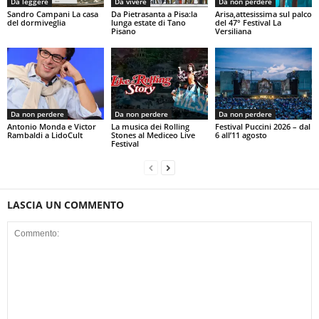
Da leggere
Da vivere
Da non perdere
Sandro Campani La casa
Da Pietrasanta a Pisa:la
Arisa,attesissima sul palco
del dormiveglia
lunga estate di Tano
del 47° Festival La
Pisano
Versiliana
Da non perdere
Da non perdere
Da non perdere
Antonio Monda e Victor
La musica dei Rolling
Festival Puccini 2026 – dal
Rambaldi a LidoCult
Stones al Mediceo Live
6 all’11 agosto
Festival
LASCIA UN COMMENTO