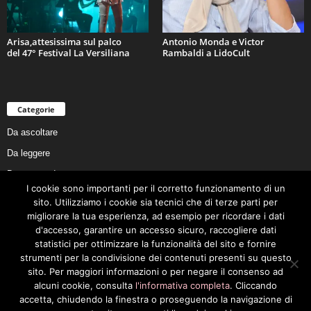
Arisa,attesissima sul palco
Antonio Monda e Victor
del 47° Festival La Versiliana
Rambaldi a LidoCult
Categorie
Da ascoltare
Da leggere
Da non perdere
I cookie sono importanti per il corretto funzionamento di un
Da conoscere
sito. Utilizziamo i cookie sia tecnici che di terze parti per
Da preservare
migliorare la tua esperienza, ad esempio per ricordare i dati
d'accesso, garantire un accesso sicuro, raccogliere dati
Da vivere
statistici per ottimizzare la funzionalità del sito e fornire
Cookie Policy
strumenti per la condivisione dei contenuti presenti su questo
sito. Per maggiori informazioni o per negare il consenso ad
alcuni cookie, consulta
l'informativa completa
. Cliccando
accetta, chiudendo la finestra o proseguendo la navigazione di