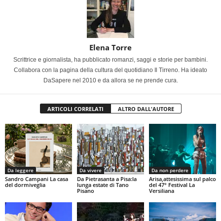
Elena Torre
Scrittrice e giornalista, ha pubblicato romanzi, saggi e storie per bambini.
Collabora con la pagina della cultura del quotidiano Il Tirreno. Ha ideato
DaSapere nel 2010 e da allora se ne prende cura.
ARTICOLI CORRELATI
ALTRO DALL'AUTORE
Da leggere
Da vivere
Da non perdere
Sandro Campani La casa
Da Pietrasanta a Pisa:la
Arisa,attesissima sul palco
del dormiveglia
lunga estate di Tano
del 47° Festival La
Pisano
Versiliana