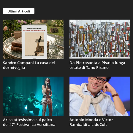
Ultimi Articoli
Sandro Campani La casa del
Da Pietrasanta a Pisa:la lunga
dormiveglia
estate di Tano Pisano
Arisa,attesissima sul palco
Antonio Monda e Victor
del 47° Festival La Versiliana
Rambaldi a LidoCult