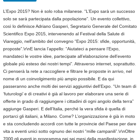
L’Expo 2015? Non è solo roba milanese. “L’Expo sarà un successo
solo se sarà partecipata dalla popolazione”. Un evento collettivo,
così lo definisce Adriano Gasperi, Segretario Generale del Comitato
Scientifico Expo 2015, intervenendo al Festival della Salute di
Viareggio, nell’ambito del convegno “Expo 2015: sfide, opportunità,
proposte”.\r\nE lancia l’appello: “Aiutateci a pensare l’Expo,
mandateci le vostre idee, partecipate all’elaborazione dell’evento
globale più esteso dei nostri tempi”. Attraverso internet, soprattutto.
Ci penserà la rete a raccogliere e filtrare le proposte in arrivo, nel
nome di un coinvolgimento più ampio possibile. E da qui
passeranno anche molti dei servizi aggiuntivi dell’Expo. “Un team di
‘futurologi’ e di creativi è già al lavoro per elaborare una serie di
offerte in grado di raggiungere i cittadini di ogni angolo della terra”
aggiunge Gasperi. E dell’Italia, perché la vera sfida è quella di
portarci gli italiani, a Milano. Come? L’organizzazione è già in moto
e sta concludendo accordi con tutte le provincie del Paese per dare
vita a eventi unici sotto ognuno dei nostri “mille campanili”.\r\nOltre
7000 gli eventi in programma nei sei mesi della manifestazione, in