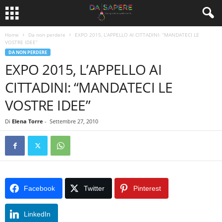
Home
Da non perdere
EXPO 2015, L’APPELLO AI CITTADINI: “MANDATECI LE
VOSTRE IDEE”
DA NON PERDERE
EXPO 2015, L’APPELLO AI
CITTADINI: “MANDATECI LE
VOSTRE IDEE”
Di
Elena Torre
-
Settembre 27, 2010
Facebook
Twitter
Pinterest
LinkedIn