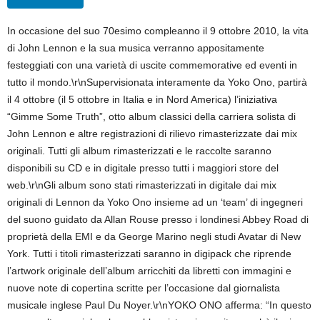
In occasione del suo 70esimo compleanno il 9 ottobre 2010, la vita
di John Lennon e la sua musica verranno appositamente
festeggiati con una varietà di uscite commemorative ed eventi in
tutto il mondo.\r\nSupervisionata interamente da Yoko Ono, partirà
il 4 ottobre (il 5 ottobre in Italia e in Nord America) l’iniziativa
“Gimme Some Truth”, otto album classici della carriera solista di
John Lennon e altre registrazioni di rilievo rimasterizzate dai mix
originali. Tutti gli album rimasterizzati e le raccolte saranno
disponibili su CD e in digitale presso tutti i maggiori store del
web.\r\nGli album sono stati rimasterizzati in digitale dai mix
originali di Lennon da Yoko Ono insieme ad un ‘team’ di ingegneri
del suono guidato da Allan Rouse presso i londinesi Abbey Road di
proprietà della EMI e da George Marino negli studi Avatar di New
York. Tutti i titoli rimasterizzati saranno in digipack che riprende
l’artwork originale dell’album arricchiti da libretti con immagini e
nuove note di copertina scritte per l’occasione dal giornalista
musicale inglese Paul Du Noyer.\r\nYOKO ONO afferma: “In questo