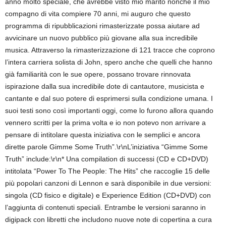
anno molto speciale, che avrebbe visto mio marito nonchè il mio
compagno di vita compiere 70 anni, mi auguro che questo
programma di ripubblicazioni rimasterizzate possa aiutare ad
avvicinare un nuovo pubblico più giovane alla sua incredibile
musica. Attraverso la rimasterizzazione di 121 tracce che coprono
l’intera carriera solista di John, spero anche che quelli che hanno
già familiarità con le sue opere, possano trovare rinnovata
ispirazione dalla sua incredibile dote di cantautore, musicista e
cantante e dal suo potere di esprimersi sulla condizione umana. I
suoi testi sono così importanti oggi, come lo furono allora quando
vennero scritti per la prima volta e io non potevo non arrivare a
pensare di intitolare questa iniziativa con le semplici e ancora
dirette parole Gimme Some Truth”.\r\nL’iniziativa “Gimme Some
Truth” include:\r\n* Una compilation di successi (CD e CD+DVD)
intitolata “Power To The People: The Hits” che raccoglie 15 delle
più popolari canzoni di Lennon e sarà disponibile in due versioni:
singola (CD fisico e digitale) e Experience Edition (CD+DVD) con
l’aggiunta di contenuti speciali. Entrambe le versioni saranno in
digipack con libretti che includono nuove note di copertina a cura