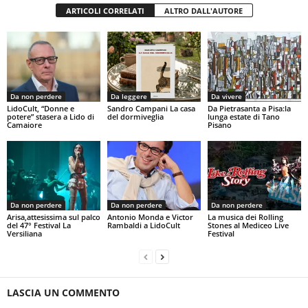
ARTICOLI CORRELATI
ALTRO DALL'AUTORE
Da non perdere
Da leggere
Da vivere
LidoCult, “Donne e
Sandro Campani La casa
Da Pietrasanta a Pisa:la
potere” stasera a Lido di
del dormiveglia
lunga estate di Tano
Camaiore
Pisano
Da non perdere
Da non perdere
Da non perdere
Arisa,attesissima sul palco
Antonio Monda e Victor
La musica dei Rolling
del 47° Festival La
Rambaldi a LidoCult
Stones al Mediceo Live
Versiliana
Festival
LASCIA UN COMMENTO