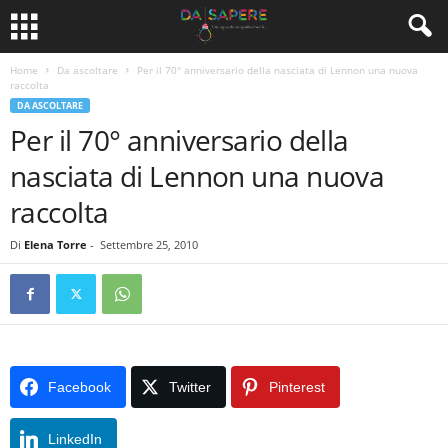
Home
Da ascoltare
Per il 70° anniversario della nasciata di Lennon una nuova
raccolta
DA ASCOLTARE
Per il 70° anniversario della
nasciata di Lennon una nuova
raccolta
Di
Elena Torre
-
Settembre 25, 2010
Facebook
Twitter
Pinterest
LinkedIn