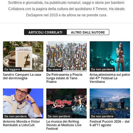
Scrittrice e giornalista, ha pubblicato romanzi, saggi e storie per bambini.
Collabora con la pagina della cultura del quotidiano Il Tirreno. Ha ideato
DaSapere nel 2010 e da allora se ne prende cura.
ARTICOLI CORRELATI
ALTRO DALL'AUTORE
Da leggere
Da vivere
Da non perdere
Sandro Campani La casa
Da Pietrasanta a Pisa:la
Arisa,attesissima sul palco
del dormiveglia
lunga estate di Tano
del 47° Festival La
Pisano
Versiliana
Da non perdere
Da non perdere
Da non perdere
Antonio Monda e Victor
La musica dei Rolling
Festival Puccini 2026 – dal
Rambaldi a LidoCult
Stones al Mediceo Live
6 all’11 agosto
Festival