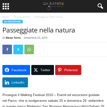
Home
Da preservare
Passeggiate nella natura
DA PRESERVARE
Passeggiate nella natura
Di
Elena Torre
-
Settembre 23, 2010
Facebook
Twitter
Pinterest
LinkedIn
Prosegue il Walking Festival 2010 – Eventi ed escursioni guidate
nel Parco. che si svolgeranno sabato 25 e domenica 26 settembre
in questo parco Migliarino San Rossore Massaciuccoli\r\nSabato 25