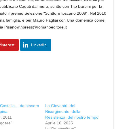
ubblicato Caduti dal muro, scritto con Tito Barbini per la
nuto il premio Selezione “Scrittore toscano 2009”. Nel 2010
 Una famiglia, e per Mauro Pagliai con Una domenica come
elia Pisano\r\npress@romanoeditore.it
interest
LinkedIn
 Castello… da stasera
La Gioventù, del
pina
Risorgimento, della
, 2011
Resistenza, del nostro tempo
eggere"
Aprile 16, 2025
In "Da ascoltare"