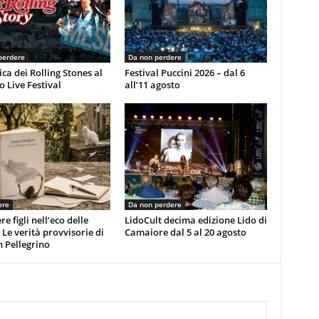
perdere
Da non perdere
ca dei Rolling Stones al
Festival Puccini 2026 – dal 6
 Live Festival
all’11 agosto
ere
Da non perdere
e figli nell’eco delle
LidoCult decima edizione Lido di
 Le verità provvisorie di
Camaiore dal 5 al 20 agosto
 Pellegrino