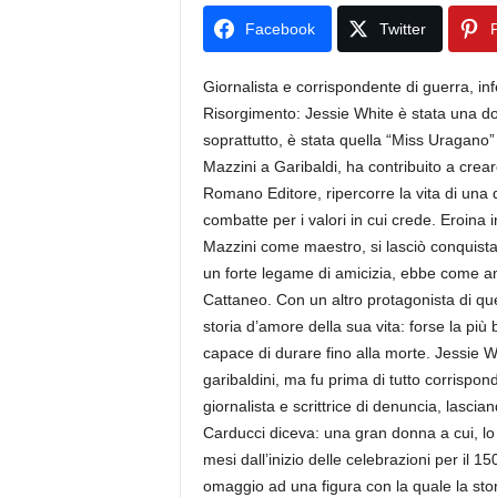
Facebook
Twitter
P
Giornalista e corrispondente di guerra, inf
Risorgimento: Jessie White è stata una do
soprattutto, è stata quella “Miss Uragano”
Mazzini a Garibaldi, ha contribuito a creare
Romano Editore, ripercorre la vita di una
combatte per i valori in cui crede. Eroina 
Mazzini come maestro, si lasciò conquist
un forte legame di amicizia, ebbe come am
Cattaneo. Con un altro protagonista di queg
storia d’amore della sua vita: forse la più
capace di durare fino alla morte. Jessie W
garibaldini, ma fu prima di tutto corrisponde
giornalista e scrittrice di denuncia, lasci
Carducci diceva: una gran donna a cui, lo 
mesi dall’inizio delle celebrazioni per il 1
omaggio ad una figura con la quale la sto