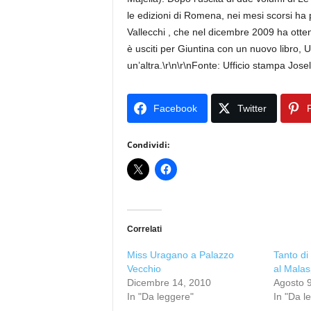
le edizioni di Romena, nei mesi scorsi ha p
Vallecchi , che nel dicembre 2009 ha otte
è usciti per Giuntina con un nuovo libro,
un’altra.\r\n\r\nFonte: Ufficio stampa Jos
Facebook
Twitter
P
Condividi:
Correlati
Miss Uragano a Palazzo
Tanto di
Vecchio
al Malas
Dicembre 14, 2010
Agosto 9
In "Da leggere"
In "Da l