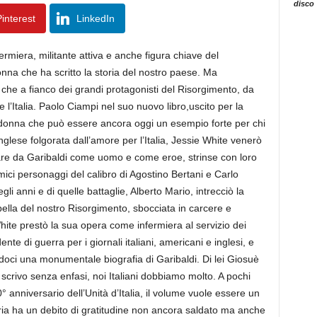
disco
interest
LinkedIn
ermiera, militante attiva e anche figura chiave del
nna che ha scritto la storia del nostro paese. Ma
 che a fianco dei grandi protagonisti del Risorgimento, da
 l’Italia. Paolo Ciampi nel suo nuovo libro,uscito per la
 donna che può essere ancora oggi un esempio forte per chi
inglese folgorata dall’amore per l’Italia, Jessie White venerò
are da Garibaldi come uomo e come eroe, strinse con loro
ici personaggi del calibro di Agostino Bertani e Carlo
li anni e di quelle battaglie, Alberto Mario, intrecciò la
 bella del nostro Risorgimento, sbocciata in carcere e
hite prestò la sua opera come infermiera al servizio dei
nte di guerra per i giornali italiani, americani e inglesi, e
andoci una monumentale biografia di Garibaldi. Di lei Giosuè
scrivo senza enfasi, noi Italiani dobbiamo molto. A pochi
50° anniversario dell’Unità d’Italia, il volume vuole essere un
ria ha un debito di gratitudine non ancora saldato ma anche