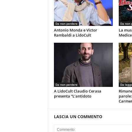
Da non perdere
Da non 
Antonio Monda e Victor
La musi
Rambaldi a LidoCult
Mediceo
Da non perdere
Da legg
A LidoCult Claudio Cerasa
Rimaner
presenta “L’antidoto
parole:
Carmen
LASCIA UN COMMENTO