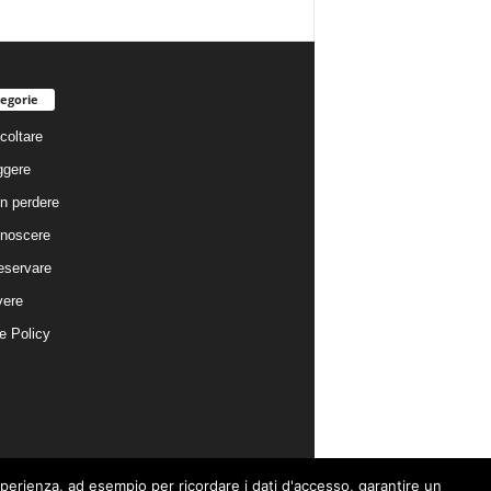
egorie
coltare
ggere
n perdere
noscere
eservare
vere
e Policy
esperienza, ad esempio per ricordare i dati d'accesso, garantire un