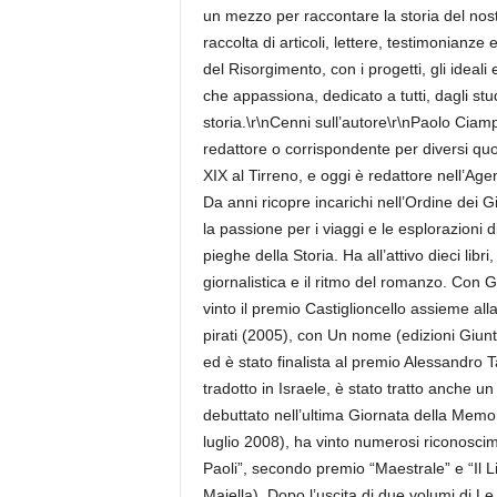
un mezzo per raccontare la storia del nos
raccolta di articoli, lettere, testimonianze e
del Risorgimento, con i progetti, gli ideali
che appassiona, dedicato a tutti, dagli stud
storia.\r\nCenni sull’autore\r\nPaolo Ciamp
redattore o corrispondente per diversi quot
XIX al Tirreno, e oggi è redattore nell’Ag
Da anni ricopre incarichi nell’Ordine dei G
la passione per i viaggi e le esplorazioni di
pieghe della Storia. Ha all’attivo dieci libri,
giornalistica e il ritmo del romanzo. Con 
vinto il premio Castiglioncello assieme all
pirati (2005), con Un nome (edizioni Giuntin
ed è stato finalista al premio Alessandro
tradotto in Israele, è stato tratto anche 
debuttato nell’ultima Giornata della Memo
luglio 2008), ha vinto numerosi riconoscimen
Paoli”, secondo premio “Maestrale” e “Il Lit
Majella). Dopo l’uscita di due volumi di Le