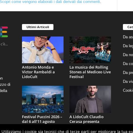
Scopri come vengono elaborati i dati derivati dai commenti
.
Ultimi Articoli
Cat
Da as
Da le
Da no
Da co
Antonio Monda e
La musica dei Rolling
Victor Rambaldi a
Stones al Mediceo Live
Da pr
LidoCult
Festival
on
Da vi
zzo di
Cooki
della
Festival Puccini 2026 –
A LidoCult Claudio
dal 6 all’11 agosto
Cerasa presenta
“L’antidoto
 Utilizziamo i cookie sia tecnici che di terze parti per migliorare la tua 