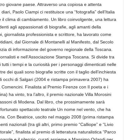
tro giovane paese. Attraverso una copiosa e attenta
 diari, Paolo Ciampi ci restituisce una “fotografia” dell’Italia
 e il clima di cambiamento. Un libro coinvolgente, una lettura
enti agli appassionati di biografie, agli amanti della
i, giornalista professionista e scrittore, ha lavorato come
idiani, dal Giornale di Montanelli al Manifesto, dal Secolo
enzia di informazione del governo regionale della Toscana.
iornalisti e nell’Associazione Stampa Toscana. Si divide tra
 tutti i tempi e la curiosità per i personaggi dimenticati nelle
 tre dei quali sono biografie scritte con il taglio dell’inchiesta
Gli occhi di Salgari (2004 e ristampa primavera 2007) ha
a Comencini. Finalista al Premio Firenze con Il poeta e i
a) ha vinto, tra l’altro, il premio nazionale Villa Morosini
 Tassoni di Modena. Dal libro, che prossimamente sarà
un fortunato spettacolo teatrale Un nome nel vento, che ha
ria. Con Beatrice, uscito nel maggio 2008 (prima ristampa
ti nazionali (tra gli altri, primo premio “Calliope” e “Livio
orale”, finalista al premio di letteratura naturalistica “Parco
 parole e il silenzio, curati assieme a Massimo Orlandi per