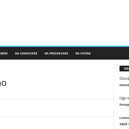
RDERE
DA CONOSCERE
DA PRESERVARE
DA VIVERE
Ul
no
Giova
tenore
Ugo
festeg
Letizi
SADI