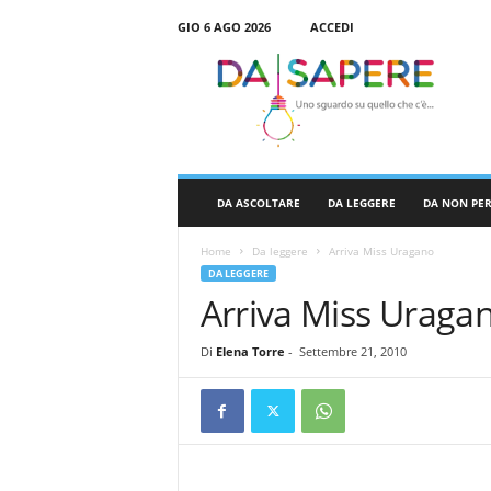
GIO 6 AGO 2026
ACCEDI
D
a
S
a
p
e
r
DA ASCOLTARE
DA LEGGERE
DA NON PE
e
Home
Da leggere
Arriva Miss Uragano
DA LEGGERE
Arriva Miss Uraga
Di
Elena Torre
-
Settembre 21, 2010