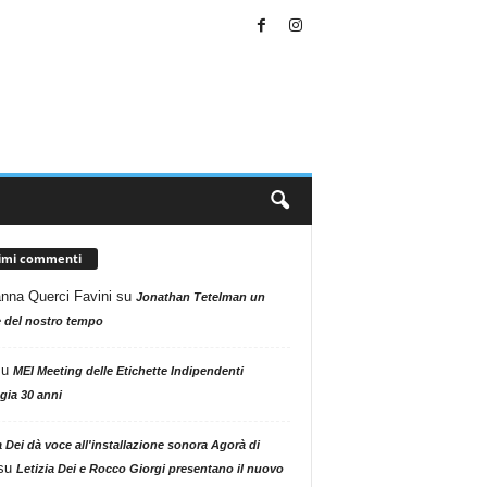
timi commenti
nna Querci Favini
su
Jonathan Tetelman un
 del nostro tempo
su
MEI Meeting delle Etichette Indipendenti
gia 30 anni
a Dei dà voce all'installazione sonora Agorà di
su
Letizia Dei e Rocco Giorgi presentano il nuovo