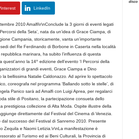
disco
interest
LinkedIn
ttembre 2010 Amalfi\r\nConclude la 3 giorni di eventi legati
 Percorsi della Seta’, nata da un’idea di Grace Ciampa, di
regione Campania, storicamente, vanta un’importante
 sedi del Re Ferdinando di Borbone in Caserta nella località
repubblica marinara, ha subito l’influenza di questa
ta quest’anno la 14^ edizione dell’evento ‘I Percorsi della
organizzatori di grandi eventi, Grace Ciampa e Dino
o la bellissima Natalie Caldonazzo. Ad aprire lo spettacolo
co, coreografa nel programma ‘Ballando sotto le stelle’, di
ela Panico sarà ad Amalfi con Luigi Aprea, per regalarci
da stile di Positano, la partecipazione consueta dello
a prestigiosa collezione di Alta Moda. Ospite illustre della
raggiunge direttamente dal Festival del Cinema di Venezia.
uce dal successo del Festival di Sanremo 2010. Presente
io Zequila e Naomi Letizia.\r\nLa manifestazione è
orato al Turismo ed ai Beni Culturali, la Provincia di