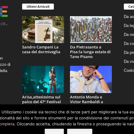
Ultimi Articoli
Cat
Da as
Da le
Da no
Da co
Sandro Campani La
Da Pietrasanta a
casa del dormiveglia
Pisa:la lunga estate di
Da pr
Tano Pisano
on
Da vi
zzo di
Cooki
della
Arisa,attesissima sul
Antonio Monda e
palco del 47° Festival
Victor Rambaldi a
La Versiliana
LidoCult
 Utilizziamo i cookie sia tecnici che di terze parti per migliorare la tua 
nzionalità del sito e fornire strumenti per la condivisione dei contenuti 
completa
. Cliccando accetta, chiudendo la finestra o proseguendo la navi
Accetto
Informativa