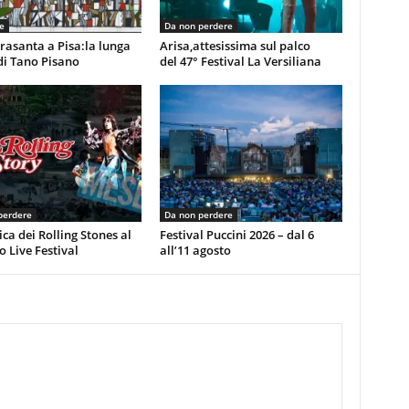
e
Da non perdere
rasanta a Pisa:la lunga
Arisa,attesissima sul palco
di Tano Pisano
del 47° Festival La Versiliana
perdere
Da non perdere
ca dei Rolling Stones al
Festival Puccini 2026 – dal 6
 Live Festival
all’11 agosto