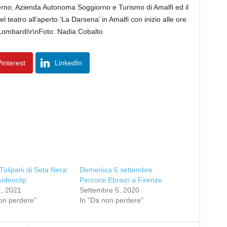
lerno, Azienda Autonoma Soggiorno e Turismo di Amalfi ed il
 teatro all’aperto ‘La Darsena’ in Amalfi con inizio alle ore
 Lombardi\r\nFoto: Nadia Cobalto
interest
LinkedIn
 Tulipani di Seta Nera:
Domenica 6 settembre
 videoclip
Percorsi Ebraici a Firenze
1, 2021
Settembre 5, 2020
on perdere"
In "Da non perdere"