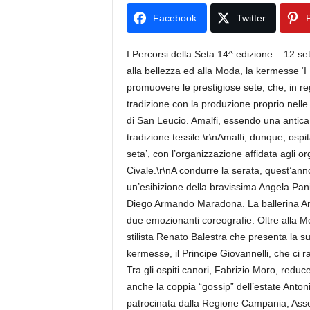
Facebook
Twitter
P
I Percorsi della Seta 14^ edizione – 12 se
alla bellezza ed alla Moda, la kermesse ‘I
promuovere le prestigiose sete, che, in 
tradizione con la produzione proprio nelle
di San Leucio. Amalfi, essendo una antica 
tradizione tessile.\r\nAmalfi, dunque, ospi
seta’, con l’organizzazione affidata agli 
Civale.\r\nA condurre la serata, quest’ann
un’esibizione della bravissima Angela Pani
Diego Armando Maradona. La ballerina Ang
due emozionanti coreografie. Oltre alla Mo
stilista Renato Balestra che presenta la su
kermesse, il Principe Giovannelli, che ci 
Tra gli ospiti canori, Fabrizio Moro, red
anche la coppia “gossip” dell’estate Anton
patrocinata dalla Regione Campania, Assess