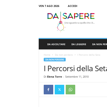
VEN 7 AGO 2026
ACCEDI
D
a
S
a
p
e
r
DA ASCOLTARE
DA LEGGERE
DA NON PE
e
Home
Da non perdere
I Percorsi della Seta
DA NON PERDERE
I Percorsi della Set
Di
Elena Torre
-
Settembre 11, 2010