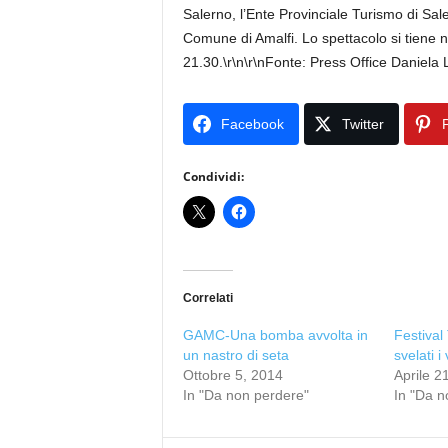
Salerno, l’Ente Provinciale Turismo di Sa
Comune di Amalfi. Lo spettacolo si tiene nel
21.30.\r\n\r\nFonte: Press Office Daniela
Facebook
Twitter
P
Condividi:
Correlati
GAMC-Una bomba avvolta in
Festival
un nastro di seta
svelati i
Ottobre 5, 2014
Aprile 2
In "Da non perdere"
In "Da n