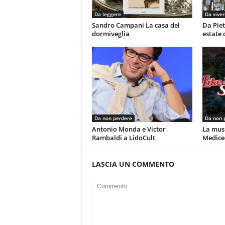
Da leggere
Da viver
Sandro Campani La casa del
Da Piet
dormiveglia
estate 
Da non perdere
Da non 
Antonio Monda e Victor
La musi
Rambaldi a LidoCult
Mediceo
LASCIA UN COMMENTO