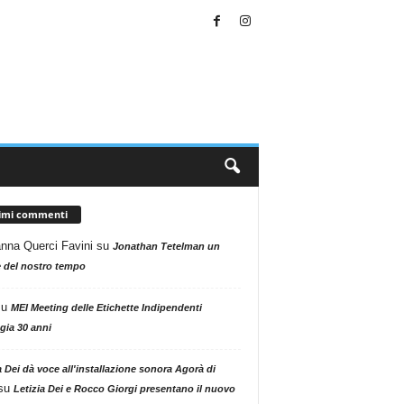
timi commenti
nna Querci Favini
su
Jonathan Tetelman un
 del nostro tempo
su
MEI Meeting delle Etichette Indipendenti
gia 30 anni
a Dei dà voce all'installazione sonora Agorà di
su
Letizia Dei e Rocco Giorgi presentano il nuovo