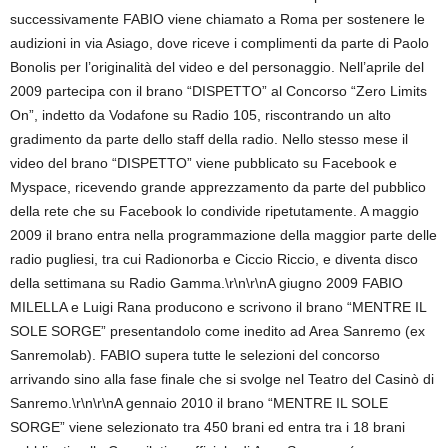
successivamente FABIO viene chiamato a Roma per sostenere le
audizioni in via Asiago, dove riceve i complimenti da parte di Paolo
Bonolis per l’originalità del video e del personaggio. Nell’aprile del
2009 partecipa con il brano “DISPETTO” al Concorso “Zero Limits
On”, indetto da Vodafone su Radio 105, riscontrando un alto
gradimento da parte dello staff della radio. Nello stesso mese il
video del brano “DISPETTO” viene pubblicato su Facebook e
Myspace, ricevendo grande apprezzamento da parte del pubblico
della rete che su Facebook lo condivide ripetutamente. A maggio
2009 il brano entra nella programmazione della maggior parte delle
radio pugliesi, tra cui Radionorba e Ciccio Riccio, e diventa disco
della settimana su Radio Gamma.\r\n\r\nA giugno 2009 FABIO
MILELLA e Luigi Rana producono e scrivono il brano “MENTRE IL
SOLE SORGE” presentandolo come inedito ad Area Sanremo (ex
Sanremolab). FABIO supera tutte le selezioni del concorso
arrivando sino alla fase finale che si svolge nel Teatro del Casinò di
Sanremo.\r\n\r\nA gennaio 2010 il brano “MENTRE IL SOLE
SORGE” viene selezionato tra 450 brani ed entra tra i 18 brani