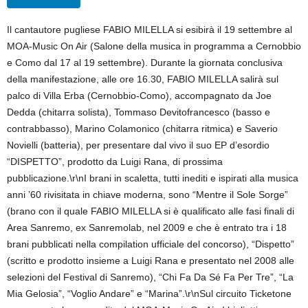
Il cantautore pugliese FABIO MILELLA si esibirà il 19 settembre al
MOA-Music On Air (Salone della musica in programma a Cernobbio
e Como dal 17 al 19 settembre). Durante la giornata conclusiva
della manifestazione, alle ore 16.30, FABIO MILELLA salirà sul
palco di Villa Erba (Cernobbio-Como), accompagnato da Joe
Dedda (chitarra solista), Tommaso Devitofrancesco (basso e
contrabbasso), Marino Colamonico (chitarra ritmica) e Saverio
Novielli (batteria), per presentare dal vivo il suo EP d’esordio
“DISPETTO”, prodotto da Luigi Rana, di prossima
pubblicazione.\r\nI brani in scaletta, tutti inediti e ispirati alla musica
anni ’60 rivisitata in chiave moderna, sono “Mentre il Sole Sorge”
(brano con il quale FABIO MILELLA si è qualificato alle fasi finali di
Area Sanremo, ex Sanremolab, nel 2009 e che è entrato tra i 18
brani pubblicati nella compilation ufficiale del concorso), “Dispetto”
(scritto e prodotto insieme a Luigi Rana e presentato nel 2008 alle
selezioni del Festival di Sanremo), “Chi Fa Da Sé Fa Per Tre”, “La
Mia Gelosia”, “Voglio Andare” e “Marina”.\r\nSul circuito Ticketone