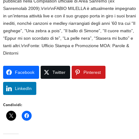
pubblicati nella Compilation ufficiale di Area Sanremo (ex
Sanremolab 2009).\r\n\r\nFABIO MILELLA è attualmente impegnato
in un’intensa attività live e con il suo gruppo porta in giro i suoi brani
inediti, nonché canzoni e medley riarrangiati degli anni ’60 tra cui “Il
geghege”, “Una zebra a pois”, “Il ballo di Simone”, “Il cuore matto”,
“Eppur mi son scordato di te”, “La pelle nera”, “Stasera mi butto” e
tanti altri.\r\nFonte: Ufficio Stampa e Promozione MOA: Parole &
Dintorni
Facebook
Twitter
Pinterest
LinkedIn
Condividi: