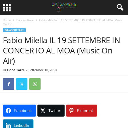
Home
Da ascoltare
Fabio Milella IL 19 SETTEMBRE IN CONCERTO AL MOA (Music
On Air)
DA ASCOLTARE
Fabio Milella IL 19 SETTEMBRE IN
CONCERTO AL MOA (Music On
Air)
Di
Elena Torre
-
Settembre 10, 2010
Facebook
Twitter
Pinterest
LinkedIn