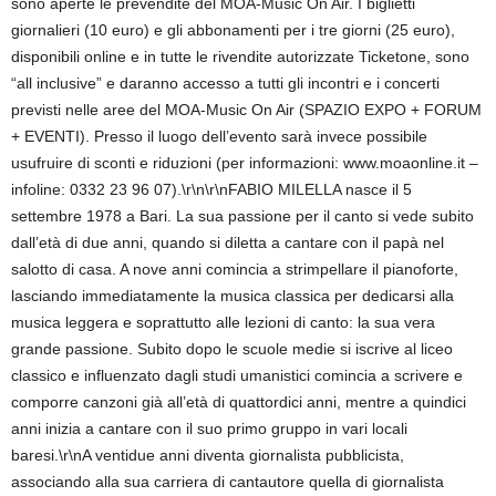
sono aperte le prevendite del MOA-Music On Air. I biglietti
giornalieri (10 euro) e gli abbonamenti per i tre giorni (25 euro),
disponibili online e in tutte le rivendite autorizzate Ticketone, sono
“all inclusive” e daranno accesso a tutti gli incontri e i concerti
previsti nelle aree del MOA-Music On Air (SPAZIO EXPO + FORUM
+ EVENTI). Presso il luogo dell’evento sarà invece possibile
usufruire di sconti e riduzioni (per informazioni: www.moaonline.it –
infoline: 0332 23 96 07).\r\n\r\nFABIO MILELLA nasce il 5
settembre 1978 a Bari. La sua passione per il canto si vede subito
dall’età di due anni, quando si diletta a cantare con il papà nel
salotto di casa. A nove anni comincia a strimpellare il pianoforte,
lasciando immediatamente la musica classica per dedicarsi alla
musica leggera e soprattutto alle lezioni di canto: la sua vera
grande passione. Subito dopo le scuole medie si iscrive al liceo
classico e influenzato dagli studi umanistici comincia a scrivere e
comporre canzoni già all’età di quattordici anni, mentre a quindici
anni inizia a cantare con il suo primo gruppo in vari locali
baresi.\r\nA ventidue anni diventa giornalista pubblicista,
associando alla sua carriera di cantautore quella di giornalista