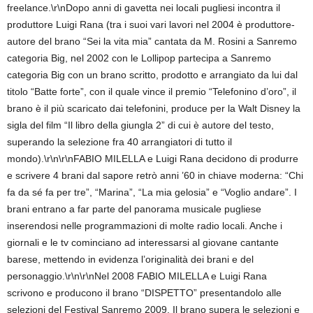
freelance.\r\nDopo anni di gavetta nei locali pugliesi incontra il
produttore Luigi Rana (tra i suoi vari lavori nel 2004 è produttore-
autore del brano “Sei la vita mia” cantata da M. Rosini a Sanremo
categoria Big, nel 2002 con le Lollipop partecipa a Sanremo
categoria Big con un brano scritto, prodotto e arrangiato da lui dal
titolo “Batte forte”, con il quale vince il premio “Telefonino d’oro”, il
brano è il più scaricato dai telefonini, produce per la Walt Disney la
sigla del film “Il libro della giungla 2” di cui è autore del testo,
superando la selezione fra 40 arrangiatori di tutto il
mondo).\r\n\r\nFABIO MILELLA e Luigi Rana decidono di produrre
e scrivere 4 brani dal sapore retrò anni ’60 in chiave moderna: “Chi
fa da sé fa per tre”, “Marina”, “La mia gelosia” e “Voglio andare”. I
brani entrano a far parte del panorama musicale pugliese
inserendosi nelle programmazioni di molte radio locali. Anche i
giornali e le tv cominciano ad interessarsi al giovane cantante
barese, mettendo in evidenza l’originalità dei brani e del
personaggio.\r\n\r\nNel 2008 FABIO MILELLA e Luigi Rana
scrivono e producono il brano “DISPETTO” presentandolo alle
selezioni del Festival Sanremo 2009. Il brano supera le selezioni e