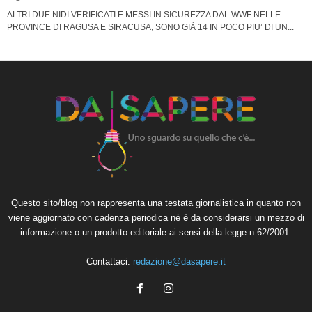
ALTRI DUE NIDI VERIFICATI E MESSI IN SICUREZZA DAL WWF NELLE
PROVINCE DI RAGUSA E SIRACUSA, SONO GIÀ 14 IN POCO PIU’ DI UN...
Questo sito/blog non rappresenta una testata giornalistica in quanto non
viene aggiornato con cadenza periodica né è da considerarsi un mezzo di
informazione o un prodotto editoriale ai sensi della legge n.62/2001.
Contattaci:
redazione@dasapere.it