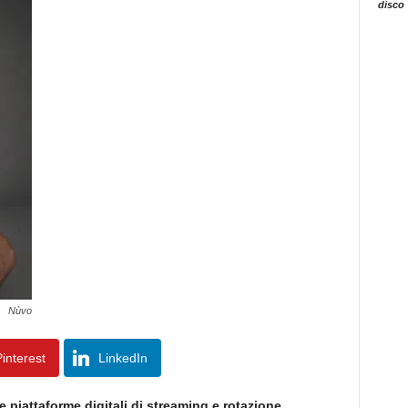
disco
Nùvo
interest
LinkedIn
e piattaforme digitali di streaming e rotazione