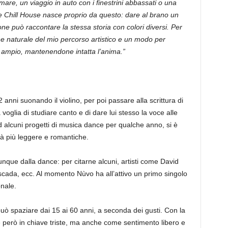
e, un viaggio in auto con i finestrini abbassati o una
ne Chill House nasce proprio da questo: dare al brano un
e può raccontare la stessa storia con colori diversi. Per
naturale del mio percorso artistico e un modo per
 ampio, mantenendone intatta l’anima.”
2 anni suonando il violino, per poi passare alla scrittura di
 voglia di studiare canto e di dare lui stesso la voce alle
 alcuni progetti di musica dance per qualche anno, si è
à più leggere e romantiche.
nque dalla dance: per citarne alcuni, artisti come David
ada, ecc. Al momento Nùvo ha all’attivo un primo singolo
nale.
 può spaziare dai 15 ai 60 anni, a seconda dei gusti. Con la
però in chiave triste, ma anche come sentimento libero e