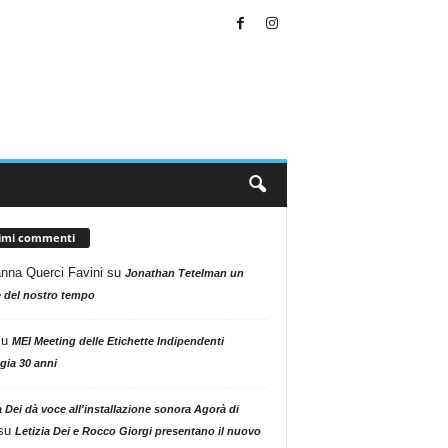
timi commenti
nna Querci Favini
su
Jonathan Tetelman un
 del nostro tempo
su
MEI Meeting delle Etichette Indipendenti
gia 30 anni
a Dei dà voce all'installazione sonora Agorà di
su
Letizia Dei e Rocco Giorgi presentano il nuovo