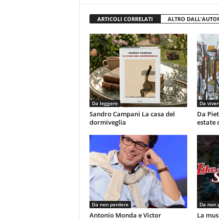
ARTICOLI CORRELATI
ALTRO DALL'AUTO
Da leggere
Da viver
Sandro Campani La casa del
Da Piet
dormiveglia
estate 
Da non perdere
Da non 
Antonio Monda e Victor
La musi