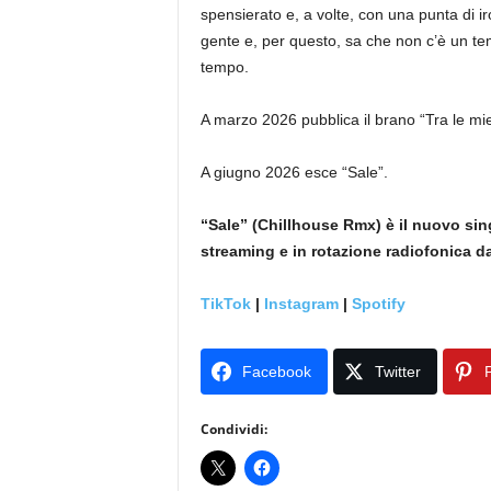
spensierato e, a volte, con una punta di ir
gente e, per questo, sa che non c’è un te
tempo.
A marzo 2026 pubblica il brano “Tra le mie
A giugno 2026 esce “Sale”.
“Sale” (
Chillhouse Rmx) è il nuovo sing
streaming e in rotazione radiofonica da
TikTok
|
Instagram
|
Spotify
Facebook
Twitter
P
Condividi: