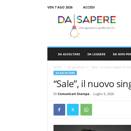
VEN 7 AGO 2026
ACCEDI
D
a
S
a
p
e
r
DA ASCOLTARE
DA LEGGERE
DA NON PE
e
Home
Da ascoltare
“Sale”, il nuovo singolo di N
DA ASCOLTARE
“Sale”, il nuovo s
Di
Comunicati Stampa
-
Luglio 9, 2026