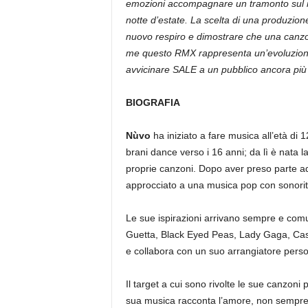
emozioni accompagnare un tramonto sul mar
notte d’estate. La scelta di una produzio
nuovo respiro e dimostrare che una canzon
me questo RMX rappresenta un’evoluzione 
avvicinare SALE a un pubblico ancora più
BIOGRAFIA
Nùvo
ha iniziato a fare musica all’età di 1
brani dance verso i 16 anni; da lì è nata la
proprie canzoni. Dopo aver preso parte ad
approcciato a una musica pop con sonorit
Le sue ispirazioni arrivano sempre e comu
Guetta, Black Eyed Peas, Lady Gaga, Casc
e collabora con un suo arrangiatore perso
Il target a cui sono rivolte le sue canzoni
sua musica racconta l’amore, non sempre 