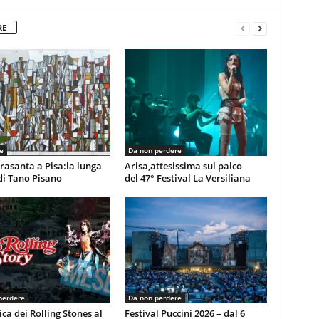
RE
e
Da non perdere
rasanta a Pisa:la lunga
Arisa,attesissima sul palco
di Tano Pisano
del 47° Festival La Versiliana
perdere
Da non perdere
ca dei Rolling Stones al
Festival Puccini 2026 – dal 6