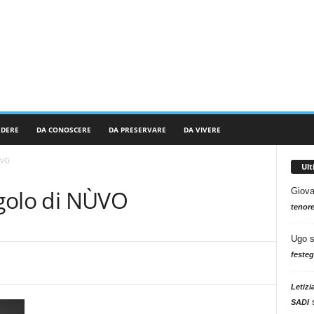
RDERE
DA CONOSCERE
DA PRESERVARE
DA VIVERE
ÙVO
Ul
ingolo di NÙVO
Giova
tenore
Ugo
festeg
Letizi
SADI