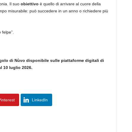
onia. Il suo
obiettivo
è quello di arrivare al cuore della
mpo misurabile: può succedere in un anno o richiedere più
 felpe”.
olo di Nùvo disponibile sulle piattaforme digitali di
l 10 luglio 2026.
interest
LinkedIn