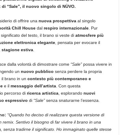
 di “Sale”, il nuovo singolo di NÙVO
.
iderio di offrire una
nuova prospettiva
al singolo
orità Chill House
dal
respiro internazionale
. Pur
 significato del testo, il brano si veste di
atmosfere più
zione elettronica elegante
, pensata per evocare il
a
stagione estiva
.
asce dalla volontà di dimostrare come
“Sale”
possa vivere in
ungendo un
nuovo pubblico
senza perdere la propria
e il brano in un
contesto più contemporaneo e
ce
e il
messaggio dell’artista
. Con questa
io percorso di
ricerca artistica
, esplorando
nuovi
so espressivo
di
“Sale”
senza snaturarne l’essenza.
no:
“Quando ho deciso di realizzare questa versione di
emix. Sentivo il bisogno di far vivere il brano in una
 senza tradirne il significato. Ho immaginato quelle stesse