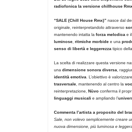
radiofonica la versione chillhouse Rmx
“SALE (Chill House Rmx)”
nasce dal des
originale, reinterpretandolo attraverso
son
mantenendo intatta la
forza melodica
e il
luminose
,
ritmiche morbide
e una
produ
senso di libertà e leggerezza
tipico dell
La scelta di realizzare questa versione n
una
dimensione sonora diversa
, raggi
identità emotiva
. L’obiettivo è valorizzar
trasversale
, mantenendo al centro la
vo
reinterpretazione,
Nùvo
conferma il propr
linguaggi musicali
e ampliando l’
univer
Commenta l’artista a proposito del bra
Sale, non volevo semplicemente creare un r
nuova dimensione, più luminosa e leggera,