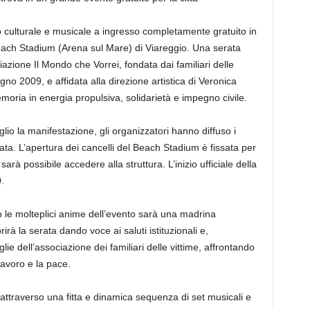
 culturale e musicale a ingresso completamente gratuito in
ch Stadium (Arena sul Mare) di Viareggio. Una serata
iazione Il Mondo che Vorrei, fondata dai familiari delle
ugno 2009, e affidata alla direzione artistica di Veronica
oria in energia propulsiva, solidarietà e impegno civile.
lio la manifestazione, gli organizzatori hanno diffuso i
a serata. L’apertura dei cancelli del Beach Stadium è fissata per
rà possibile accedere alla struttura. L’inizio ufficiale della
.
o le molteplici anime dell’evento sarà una madrina
à la serata dando voce ai saluti istituzionali e,
glie dell’associazione dei familiari delle vittime, affrontando
lavoro e la pace.
 attraverso una fitta e dinamica sequenza di set musicali e