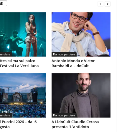
RE
perdere
Da non perdere
ttesissima sul palco
Antonio Monda e Victor
 Festival La Versiliana
Rambaldi a LidoCult
perdere
Da non perdere
l Puccini 2026 – dal 6
A LidoCult Claudio Cerasa
agosto
presenta “L’antidoto