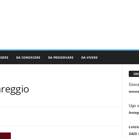
RDERE
DA CONOSCERE
DA PRESERVARE
DA VIVERE
Ul
areggio
Giova
tenore
Ugo
festeg
Letizi
SADI