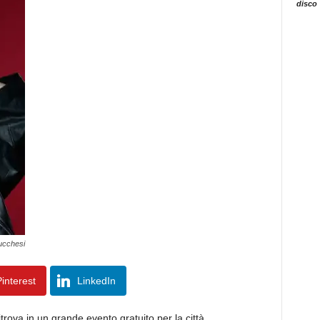
disco
ucchesi
interest
LinkedIn
itrova in un grande evento gratuito per la città