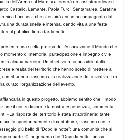
l palco dell’Arena sul Mare si alternerà un cast straordinario
, Marco Castello, Lamante, Paola Turci, Santamarea, Sarafine
Veronica Lucchesi, che si esibirà anche accompagnata dal
vrà una durata snella e intensa, dando vita a una festa
ttere il pubblico fino a tarda notte.
appresenta una scelta precisa dell’Associazione Il Mondo che
sto momento di memoria, partecipazione e impegno civile
enza alcuna barriera. Un obiettivo reso possibile dalla
mprese e realtà del territorio che hanno scelto di mettere a
contribuendo ciascuno alla realizzazione dell’iniziativa. Tra
a curato l’organizzazione dell’evento.
affiancarla in questo progetto, abbiamo sentito che il modo
sizione il nostro lavoro e la nostra esperienza», commenta
. «La risposta del territorio è stata straordinaria: tante
nno scelto spontaneamente di contribuire, ciascuno con le
ssaggio più bello di “Dopo la notte”: una comunità che si
a propria parte. Ci auguriamo che “Dopo la notte” possa