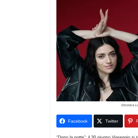
Veronica L
Facebook
Twitter
P
“Dopo la notte”: il 30 giugno Viareggio si r