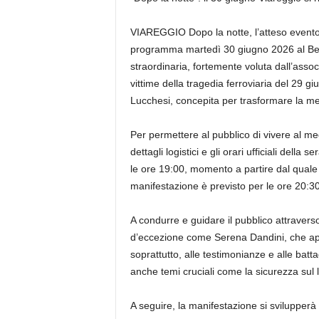
VIAREGGIO Dopo la notte, l’atteso evento
programma martedì 30 giugno 2026 al Bea
straordinaria, fortemente voluta dall’assoc
vittime della tragedia ferroviaria del 29 gi
Lucchesi, concepita per trasformare la mem
Per permettere al pubblico di vivere al meg
dettagli logistici e gli orari ufficiali dell
le ore 19:00, momento a partire dal quale sa
manifestazione è previsto per le ore 20:30
A condurre e guidare il pubblico attravers
d’eccezione come Serena Dandini, che aprir
soprattutto, alle testimonianze e alle batta
anche temi cruciali come la sicurezza sul 
A seguire, la manifestazione si svilupperà