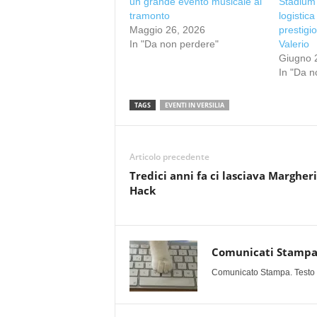
un grande evento musicale al
Stadium 
tramonto
logistic
Maggio 26, 2026
prestigi
In "Da non perdere"
Valerio
Giugno 
In "Da n
TAGS
EVENTI IN VERSILIA
Articolo precedente
Tredici anni fa ci lasciava Margher
Hack
Comunicati Stamp
Comunicato Stampa. Testo uff