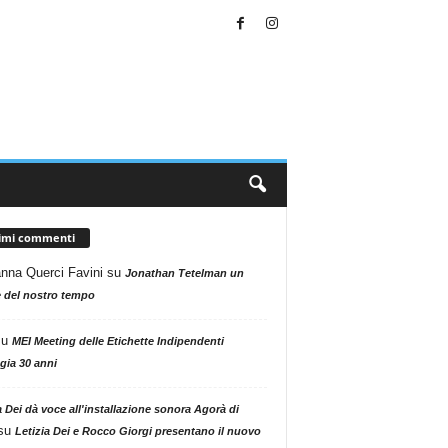
timi commenti
nna Querci Favini
su
Jonathan Tetelman un
 del nostro tempo
su
MEI Meeting delle Etichette Indipendenti
gia 30 anni
a Dei dà voce all'installazione sonora Agorà di
su
Letizia Dei e Rocco Giorgi presentano il nuovo