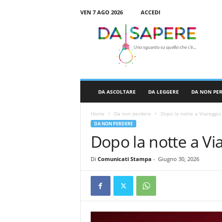
VEN 7 AGO 2026
ACCEDI
D
a
S
a
p
e
r
DA ASCOLTARE
DA LEGGERE
DA NON PE
e
Home
Da non perdere
Dopo la notte a Viareggio
DA NON PERDERE
Dopo la notte a Vi
Di
Comunicati Stampa
-
Giugno 30, 2026