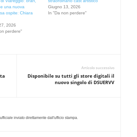
di Viareggio: orari,
straordinario cast artistico
a e una nuova
Giugno 13, 2026
osa ospite: Chiara
In "Da non perdere"
27, 2026
on perdere"
Articolo successivo
ita
Disponibile su tutti gli store digitali il
nuovo singolo di DSUERVV
a
iciale inviato direttamente dall'ufficio stampa.