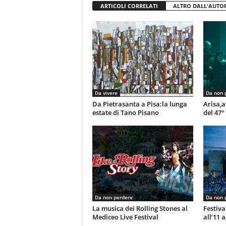
ARTICOLI CORRELATI
ALTRO DALL'AUTO
Da vivere
Da non 
Da Pietrasanta a Pisa:la lunga
Arisa,a
estate di Tano Pisano
del 47°
Da non perdere
Da non 
La musica dei Rolling Stones al
Festiva
Mediceo Live Festival
all’11 