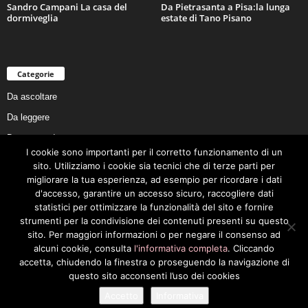
Sandro Campani La casa del
Da Pietrasanta a Pisa:la lunga
dormiveglia
estate di Tano Pisano
Categorie
Da ascoltare
Da leggere
Da non perdere
I cookie sono importanti per il corretto funzionamento di un
Da conoscere
sito. Utilizziamo i cookie sia tecnici che di terze parti per
Da preservare
migliorare la tua esperienza, ad esempio per ricordare i dati
d'accesso, garantire un accesso sicuro, raccogliere dati
Da vivere
statistici per ottimizzare la funzionalità del sito e fornire
Cookie Policy
strumenti per la condivisione dei contenuti presenti su questo
sito. Per maggiori informazioni o per negare il consenso ad
alcuni cookie, consulta
l'informativa completa
. Cliccando
accetta, chiudendo la finestra o proseguendo la navigazione di
questo sito acconsenti l’uso dei cookies
Privacy Policy
Cookie Policy
Accetto
Informativa
© 2026