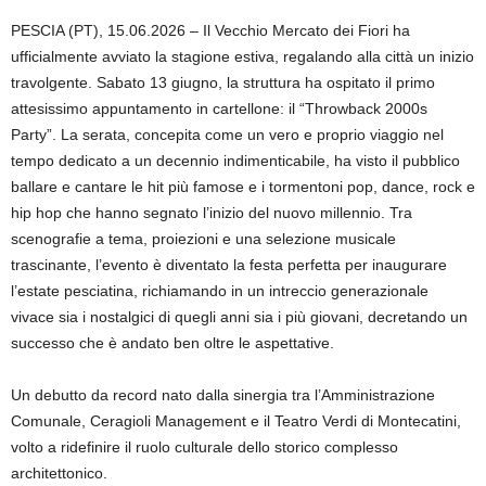
PESCIA (PT), 15.06.2026 – Il Vecchio Mercato dei Fiori ha
ufficialmente avviato la stagione estiva, regalando alla città un inizio
travolgente. Sabato 13 giugno, la struttura ha ospitato il primo
attesissimo appuntamento in cartellone: il “Throwback 2000s
Party”. La serata, concepita come un vero e proprio viaggio nel
tempo dedicato a un decennio indimenticabile, ha visto il pubblico
ballare e cantare le hit più famose e i tormentoni pop, dance, rock e
hip hop che hanno segnato l’inizio del nuovo millennio. Tra
scenografie a tema, proiezioni e una selezione musicale
trascinante, l’evento è diventato la festa perfetta per inaugurare
l’estate pesciatina, richiamando in un intreccio generazionale
vivace sia i nostalgici di quegli anni sia i più giovani, decretando un
successo che è andato ben oltre le aspettative.
Un debutto da record nato dalla sinergia tra l’Amministrazione
Comunale, Ceragioli Management e il Teatro Verdi di Montecatini,
volto a ridefinire il ruolo culturale dello storico complesso
architettonico.