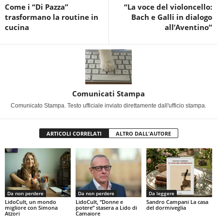
Come i “Di Pazza”
“La voce del violoncello:
trasformano la routine in
Bach e Galli in dialogo
cucina
all’Aventino”
Comunicati Stampa
Comunicato Stampa. Testo ufficiale inviato direttamente dall'ufficio stampa.
ARTICOLI CORRELATI
ALTRO DALL'AUTORE
Da non perdere
Da non perdere
Da leggere
LidoCult, un mondo
LidoCult, “Donne e
Sandro Campani La casa
migliore con Simona
potere” stasera a Lido di
del dormiveglia
Atzori
Camaiore