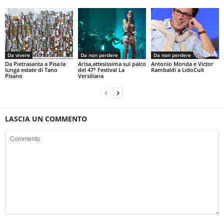
Da vivere
Da non perdere
Da non perdere
Da Pietrasanta a Pisa:la
Arisa,attesissima sul palco
Antonio Monda e Victor
lunga estate di Tano
del 47° Festival La
Rambaldi a LidoCult
Pisano
Versiliana
LASCIA UN COMMENTO