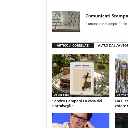
Comunicati Stamp
Comunicato Stampa. Testo uff
ARTICOLI CORRELATI
ALTRO DALL'AUTO
Da leggere
Da viver
Sandro Campani La casa del
Da Piet
dormiveglia
estate 