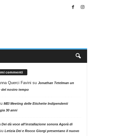
timi commenti
nna Querci Favini
su
Jonathan Tetelman un
 del nostro tempo
su
MEI Meeting delle Etichette Indipendenti
gia 30 anni
a Dei dà voce all'installazione sonora Agorà di
su
Letizia Dei e Rocco Giorgi presentano il nuovo