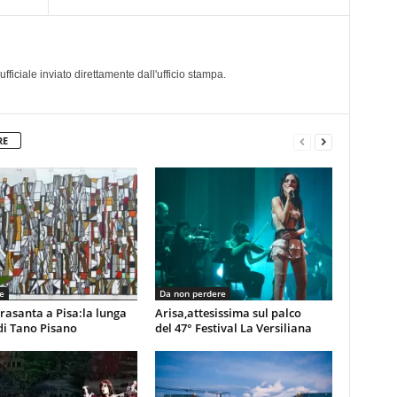
a
iciale inviato direttamente dall'ufficio stampa.
RE
e
Da non perdere
rasanta a Pisa:la lunga
Arisa,attesissima sul palco
di Tano Pisano
del 47° Festival La Versiliana