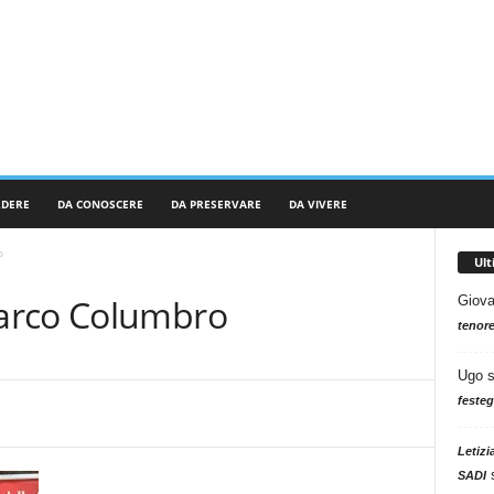
RDERE
DA CONOSCERE
DA PRESERVARE
DA VIVERE
o
Ul
arco Columbro
Giova
tenore
Ugo
festeg
Letizi
SADI