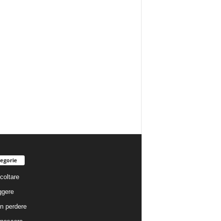
egorie
coltare
ggere
n perdere