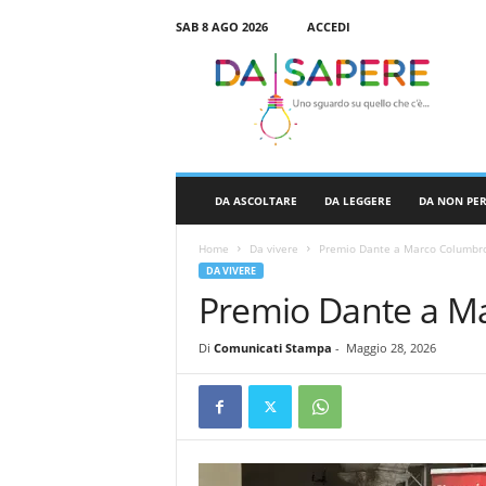
SAB 8 AGO 2026
ACCEDI
D
a
S
a
p
e
r
DA ASCOLTARE
DA LEGGERE
DA NON PE
e
Home
Da vivere
Premio Dante a Marco Columbr
DA VIVERE
Premio Dante a M
Di
Comunicati Stampa
-
Maggio 28, 2026