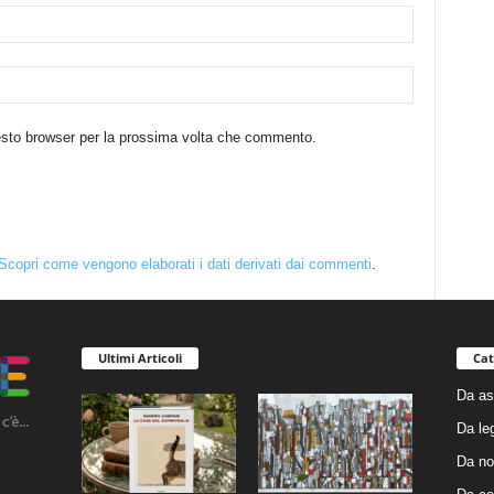
uesto browser per la prossima volta che commento.
Scopri come vengono elaborati i dati derivati dai commenti
.
Ultimi Articoli
Cat
Da as
Da le
Da no