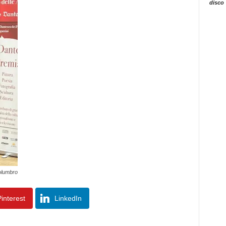
disco
olumbro
interest
LinkedIn