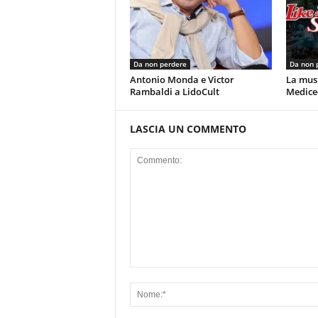
Da non perdere
Da non 
Antonio Monda e Victor
La musi
Rambaldi a LidoCult
Mediceo
LASCIA UN COMMENTO